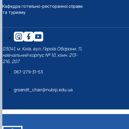
наукового гуртка «Туризм&Рекреація»
Презентація про роботу гуртка
Звіт про роботу гуртка
Науковий доробок членів студентського
Кафедра готельно-ресторанної справи
наукового гуртка "Туристичний візіонер"
Презентація про роботу гуртка
Звіт про роботу гуртка
та туризму
Презентація про роботу гуртка
Звіт про роботу гуртка
Презентація про роботу гуртка
03041, м. Київ, вул. Героїв Оборони, 11,
навчальний корпус № 10, кімн. 213-
216, 207
067-279-31-53
grsandt_chair@nubip.edu.ua