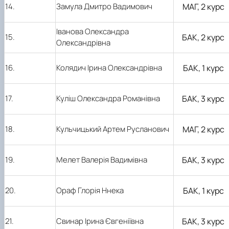
14.
Замула Дмитро Вадимович
МАГ, 2 курс
Іванова Олександра
15.
БАК, 2 курс
Олександрівна
16.
Колядич Ірина Олександрівна
БАК, 1 курс
17.
Куліш Олександра Романівна
БАК, 3 курс
18.
Кульчицький Артем Русланович
МАГ, 2 курс
19.
Мелет Валерія Вадимівна
БАК, 3 курс
20.
Ораф Глорія Ннека
БАК, 1 курс
21.
Свинар Ірина Євгеніївна
БАК, 3 курс