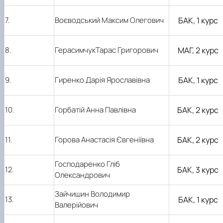
7.
Воєводський Максим Олегович
БАК, 1 курс
8.
ГерасимчукТарас Григорович
МАГ, 2 курс
9.
Гиренко Дарія Ярославівна
БАК, 1 курс
10.
Горбатій Анна Павлівна
БАК, 2 курс
11.
Горова Анастасія Євгеніївна
БАК, 2 курс
Господаренко Гліб
12.
БАК, 3 курс
Олександрович
Зайчишин Володимир
13.
БАК, 1 курс
Валерійович