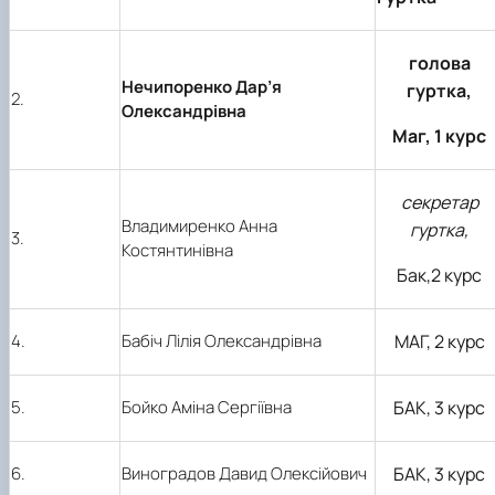
наукового гуртка «Туризм&Рекреація»
Презентація про роботу гуртка
Звіт про роботу гуртка
Науковий доробок членів студентського
наукового гуртка "Туристичний візіонер"
Презентація про роботу гуртка
Звіт про роботу гуртка
Презентація про роботу гуртка
Звіт про роботу гуртка
голова
Презентація про роботу гуртка
Нечипоренко Дар’я
гуртка,
2.
Олександрівна
Маг, 1 курс
секретар
Владимиренко Анна
гуртка,
3.
Костянтинівна
Бак,2 курс
4.
Бабіч Лілія Олександрівна
МАГ, 2 курс
5.
Бойко Аміна Сергіївна
БАК, 3 курс
6.
Виноградов Давид Олексійович
БАК, 3 курс