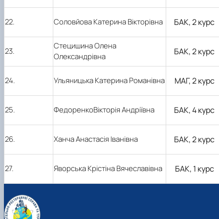
22.
Соловйова Катерина Вікторівна
БАК, 2 курс
Стецишина Олена
23.
БАК, 2 курс
Олександрівна
24.
Ульяницька Катерина Романівна
МАГ, 2 курс
25.
ФедоренкоВікторія Андріївна
БАК, 4 курс
26.
Ханча Анастасія Іванівна
БАК, 2 курс
27.
Яворська Крістіна Вячеславівна
БАК, 1 курс