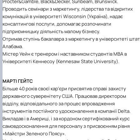
Procter&Gamble, Black&Decker, Sunbeam, Brunswick.
Проводить семінари з маркетингу, лідерства та відкритих
комунікацій в університеті Wisconsin (Україна), надає
консалтингові послуги, допомагає розпочинати
підприємницьку діяльність малому бізнесу.
Отримав ступінь бакалавра з маркетингу в університеті шта
Алабама.
Містер Уейн є тренером і наставником студентів МВА в
Університеті Кеннесоу (Kennesaw State University).
МАРТІ ГЕЙТС
Більше 40 років своєї кар'єри присвятив справі захисту
державного суверенітету США. Працював директором
відділу, відповідального за процес впровадження
інструментів постійного удосконалення в компанії Delta.
Викладав і в Америці, і за кордоном сертифікований курс
самовдосконалення для персоналу з присвоєнням рівня
«Майстри Зеленого Поясу».