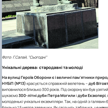
Фото: Г.Салай, "Сьогодні"
Унікальні дерева: стародавні та молоді
На вулиці Героїв Оборони є і величні пам'ятники прир
НУБіП
(№13)
красується справжній велетень –
дуб Вітов
виповнилося близько 300 років. Під охорону він був узятий
шукаємо
300-літні дуби Петра Могили
і
дуби Екзюпері
,
молоденькі унікальні екземпляри. Так, на одній з галявин 
близько 1,5 метра заввишки. Як свідчить табличка, це
наща