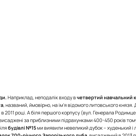
оди.
Наприклад, неподалік входу в
четвертий навчальний 
та
, названий, ймовірно, на ім'я відомого литовського князя.
 в 2011 році. А біля першого корпусу (вул. Генерала Родимце
 висаджені за приблизними підрахунками 400-450 років тому.
біля
будівлі №15
ми виявили невеликий дубок – худенький і
док 700-річного Запорізького дуба
, висаджений в 2013 р