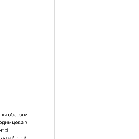
інія оборони
Родимцева
в
нтрі
утній сірій