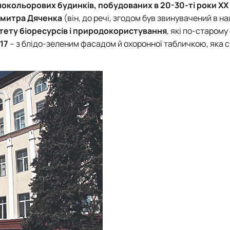
окольорових будинків, побудованих в 20-30-ті роки ХХ 
 Дмитра Дяченка
(він, до речі, згодом був звинувачений в нац
тету біоресурсів і природокористування
, які по-старому
17
– з блідо-зеленим фасадом й охоронної табличкою, яка 