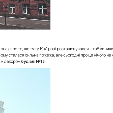
нак про те, що тут у 1941 році розташовувався штаб вини
ньому сталася сильна пожежа, але сьогодні про це нічого не 
ним декором
будівлі №13
.