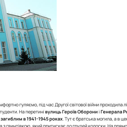
мфортно гуляємо, під час Другої світової війни проходила л
туденти. На перетині
вулиць Героїв Оборони
і
Генерала 
загиблим в 1941-1945 роках
. Тут є братська могила, а в це
 з гвинтівкою, який притискає до грудей колоски. На прямок