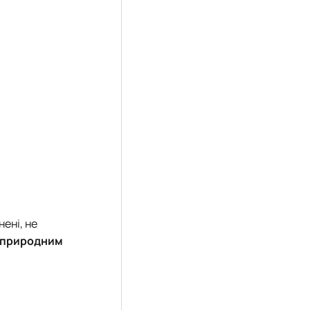
ені, не
м природним