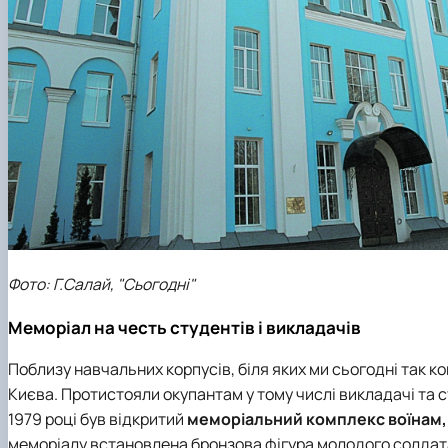
Фото: Г.Салай, "Сьогодні"
Меморіал на честь студентів і викладачів
Поблизу навчальних корпусів, біля яких ми сьогодні так ко
Києва. Протистояли окупантам у тому числі викладачі та с
1979 році був відкритий
меморіальний комплекс воїнам, 
меморіалу встановлена ​​бронзова фігура молодого солдата