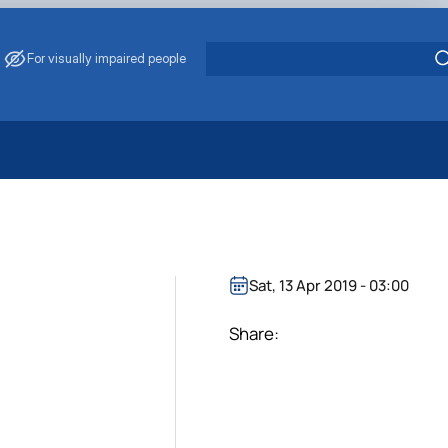
For visually impaired people
 Energy Saving
ark Management
. Muzychenko
es of Eco-Safe and Organic Products
Sat, 13 Apr 2019 - 03:00
s
echanisation
Share: