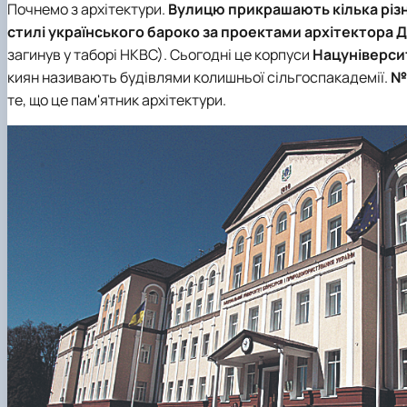
Почнемо з архітектури.
Вулицю прикрашають кілька різн
стилі українського бароко за проектами архітектора
загинув у таборі НКВС). Сьогодні це корпуси
Нацуніверси
киян називають будівлями колишньої сільгоспакадемії.
№
те, що це пам'ятник архітектури.