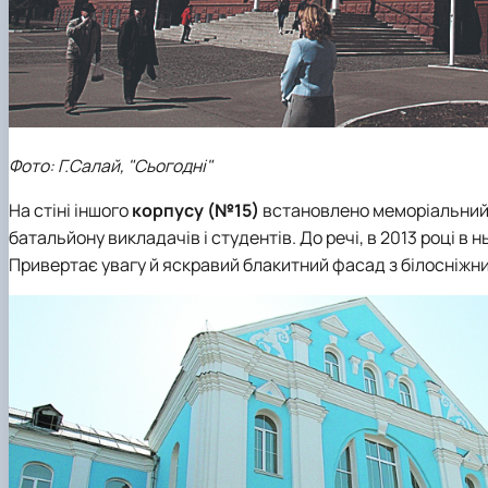
Фото: Г.Салай, "Сьогодні"
На стіні іншого
корпусу (№15)
встановлено меморіальний з
батальйону викладачів і студентів. До речі, в 2013 році в 
Привертає увагу й яскравий блакитний фасад з білосніж