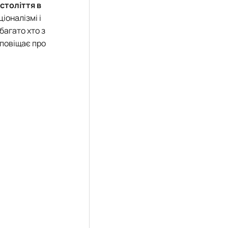
століття в
іоналізмі і
 багато хто з
сповіщає про