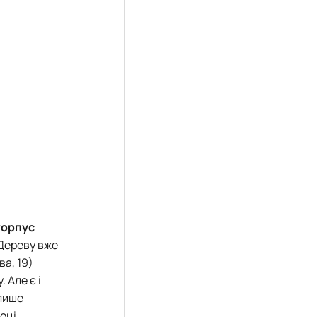
корпус
 Дереву вже
ва, 19)
 Але є і
 лише
оці.