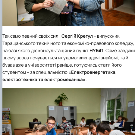
Так само певний своїх сил і
Сергій Крегул
– випускник
Таращанського технічного та економіко-правового коледжу
,
на базі якого діє консультаційний пункт
НУБіП
. Саме завдяки
цьому зараз почувається як удома: викладачі знайомі, та й
бував вже в університеті раніше, готуючись стати його
студентом – за спеціальністю
«Електроенергетика,
електротехніка та електромеханіка»
.