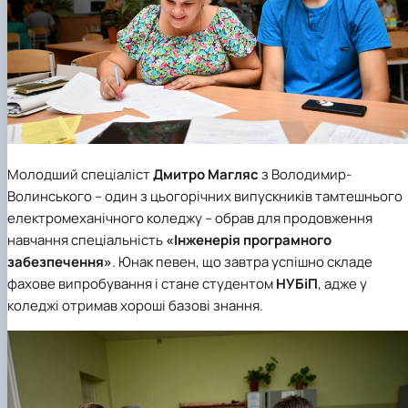
Молодший спеціаліст
Дмитро Магляс
з Володимир-
Волинського – один з цьогорічних випускників тамтешнього
електромеханічного коледжу – обрав для продовження
навчання спеціальність
«Інженерія програмного
забезпечення»
. Юнак певен, що завтра успішно складе
фахове випробування і стане студентом
НУБіП
, адже у
коледжі отримав хороші базові знання.