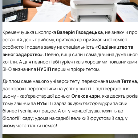
Кременчуцька школярка
Валерія Гвоздецька
, не знаючи про
останній день прийому, приїхала до приймальної комісії
особисто і подала заяву на спеціальність
«Садівництво та
виноградарство»
. Певно, вищі сили і сама дівчина дуже цьог
хотіли. А для певності абітурієнтка з хорошими показниками
ЗНО визначила
НУБіП
першим пріоритетом.
Диплом саме нашого університету, переконана мама
Тетяна
дає хороші перспективи на успіх у житті. І підтвердження
цьому - кар’єра старшої доньки
Олександри
, яка десять років
тому закінчила
НУБіП
і зараз як
архітектор
відкрила свій
бізнес і успішно працює. А от у меншої душа лежить до
біології і саду: удома на садибі великий фруктовий сад, у
якому чого тільки немає!