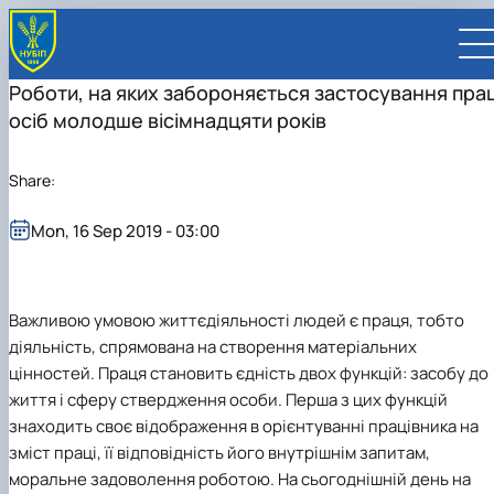
Роботи, на яких забороняється застосування прац
осіб молодше вісімнадцяти років
Share:
UA
EN
Mon, 16 Sep 2019 - 03:00
UNIVERSITY
About NUBiP
ADMISSIONS
Важливою умовою життєдіяльності людей є праця, тобто
Leadership & Governance
University at a Glance
Academic Programs
RESEARCH
Campus & Facilities
History
University management
Cultural Diversity
Preparatory Programs
діяльність, спрямована на створення матеріальних
Research Excellence
FACULTIES AND UNITS
Distinguished Community
Global Rankings
President
Academic Buildings
International Student Support
Bachelor
Research Infrastructure
Educational and Research Institutes
INTERNATIONAL
цінностей. Праця становить єдність двох функцій: засобу до
Commitments
Internationalization Strategy
Supervisory Board
Student Residences
Outstanding Alumni and Staff
About Ukraine and Kyiv
Master
Projects
Faculties
Educational and Research Institute of
Partnerships
CONTACTS
життя і сферу ствердження особи. Перша з цих функцій
Visual Identity
Employer Advisory Board
Sports Complexes
Honorary Doctors & Professors
Sustainable Development
Student Life
PhD / Doctoral Programs
Publications & Journals
Educational & Research Farms
Energetics, Automation and Energy Saving
Faculty of Agrobiology
International Projects
Global Partnership Map
Faculties and Units
знаходить своє відображення в орієнтуванні працівника на
Botanical Garden
In Memory of Ukraine's Defenders
Anti-Bribery & Corruption
Double Degree Programs
Student Senate
Legal Framework
Research Institutes
Educational and Research Institute of Forestr
Faculty of Agricultural Management
Agronomic Research Station
Erasmus+ Mobility
Universities
University Offices
зміст праці, її відповідність його внутрішнім запитам,
Gender Equality
Erasmus+ exchange program
Patent & Licensing
Regional Colleges and Institutes
and Landscape-Park Management
Faculty of Animal Science and Water
Boyarka Forest Research Station
Research Institute of Animal Health
International Relations Office
Companies
For staff (teaching/training)
Press Service
моральне задоволення роботою. На сьогоднішній день на
Online courses and micro‑credentials
Science for Business
Bioresources
Educational and Research Institute of Lifelon
Velykosnytynske Educational and Research
Research Institute of Crop Science and Soil
Bakhchysarai College of Construction,
International Projects Office
Organizations
For students