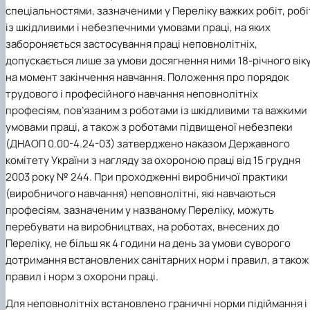
спеціальностями, зазначеними у Переліку важких робіт, робі
із шкідливими і небезпечними умовами праці, на яких
забороняється застосування праці неповнолітніх,
допускається лише за умови досягнення ними 18-річного вік
на момент закінчення навчання. Положення про порядок
трудового і професійного навчання неповнолітніх
професіям, пов’язаним з роботами із шкідливими та важкими
умовами праці, а також з роботами підвищеної небезпеки
(ДНАОП 0.00-4.24-03) затверджено наказом Державного
комітету України з нагляду за охороною праці від 15 грудня
2003 року № 244. При проходженні виробничої практики
(виробничого навчання) неповнолітні, які навчаються
професіям, зазначеним у названому Переліку, можуть
перебувати на виробництвах, на роботах, внесених до
Переліку, не більш як 4 години на день за умови суворого
дотримання встановлених санітарних норм і правил, а також
правил і норм з охорони праці.
Для неповнолітніх встановлено граничні норми підіймання і