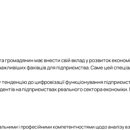
Mechanical and Technological Faculty
Nizhyn Professional College
Faculty of Plant Protection, Biotechnology and Ecology
Prybrezhne Agrarian College
Rivne Professional College
Zalishchyky Professional College named after Ye. Khraplivyi
 та громадянин має внести свій вклад у розвиток економ
йважливіших фахівців для підприємства. Саме цей спеціа
у тенденцію до цифровізації функціонування підприємст
удентів на підприємствах реального сектора економіки
льними і професійними компетентностями щодо аналізу вз