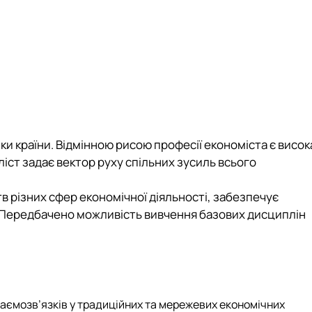
іки країни. Відмінною рисою професії економіста є висок
ліст задає вектор руху спільних зусиль всього
в різних сфер економічної діяльності, забезпечує
. Передбачено можливість вивчення базових дисциплін
аємозв’язків у традиційних та мережевих економічних