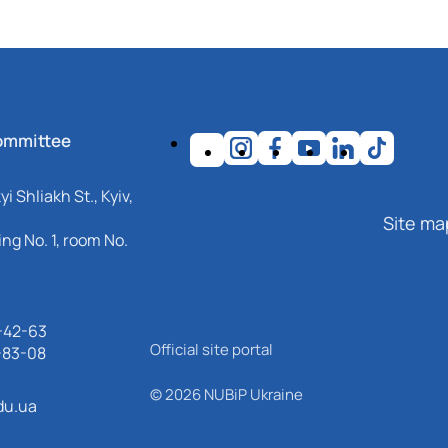
ommittee
i Shliakh St., Kyiv,
Site ma
ng No. 1, room No.
-42-63
Official site portal
-83-08
© 2026 NUBiP Ukraine
du.ua