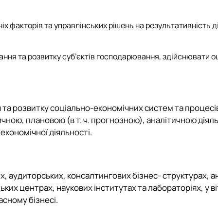
іх факторів та управлінських рішень на результативність д
ання та розвитку суб’єктів господарювання, здійснювати о
та розвитку соціально-економічних систем та процесів
тичною, плановою (в т. ч. прогнозною), аналітичною дія
 економічної діяльності.
, аудиторських, консалтингових бізнес- структурах, ан
ких центрах, наукових інститутах та лабораторіях, у в
асному бізнесі.