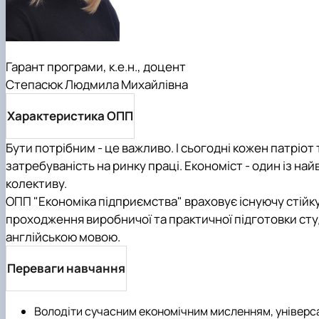
Гарант програми, к.е.н., доцент
Степасюк Людмила Михайлівна
Характеристика ОПП
Бути потрібним - це важливо. І сьогодні кожен патріот
затребуваність на ринку праці. Економіст - один із на
колективу.
ОПП "Економіка підприємства" враховує існуючу стійк
проходження виробничої та практичної підготовки ст
англійською мовою.
Переваги навчання
Володіти сучасним економічним мисленням, універса