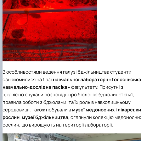
З особливостями ведення галузі бджільництва студенти
ознайомилися на базі
навчальної лабораторії «Голосіївськ
навчально-дослідна пасіка»
факультету. Присутні з
цікавістю слухали розповідь про біологію бджолиної сім’ї,
правила роботи з бджолами, та їх роль в навколишньому
середовищі, також побували в
м
узеї медоносних і лікарськ
рослин
,
музеї бджільництва
, оглянули колекцію медоносни
рослин, що вирощують на території лабораторії.