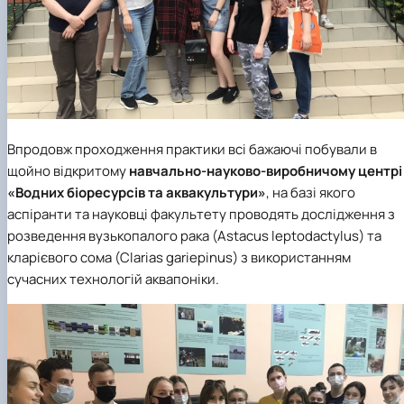
Впродовж проходження практики всі бажаючі побували в
щойно відкритому
навчально-науково-виробничому центрі
«Водних біоресурсів та аквакультури»
, на базі якого
аспіранти та науковці факультету проводять дослідження з
розведення вузькопалого рака (Astacus leptodactylus) та
кларієвого сома (Clarias gariepinus) з використанням
сучасних технологій аквапоніки.