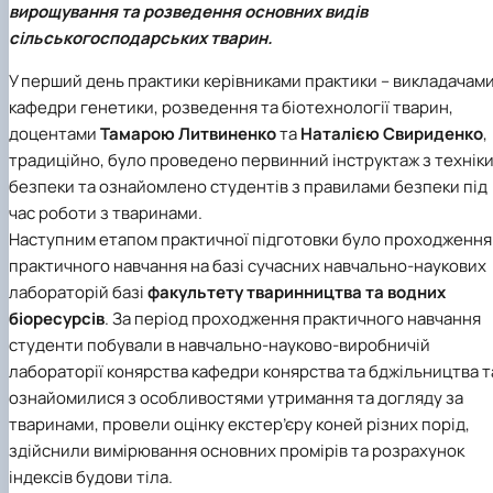
вирощування та розведення основних видів
(MOOCs)
SEB-2025
Learning
Farm named after O.V. Muzychenko
Science
Architecture and Design
Faculty of Design and Engineering
International Students Office
сільськогосподарських тварин.
University Research Services Catalogue
Faculty of Economics
Educational and Research Farm «Vorzel»
Research Institute of Forestry and Ornamenta
Berezhany Agrotechnical Institute
Horticulture
Faculty of Food Science, Nutrition and Qualit
Berezhany Professional College
У перший день практики керівниками практики – викладачам
Management
Research Institute of Technology and Quality
Bobrovytsia Professional College named after 
кафедри генетики, розведення та біотехнології тварин,
Animal Products
Mainova
Faculty of Humanities and Pedagogy
Faculty of Information Technologies
Research and Design Institute of
Boyarka College of Ecology and Natural
доцентами
Тамарою Литвиненко
та
Наталією Свириденко
,
Standardisation and Technologies of Eco-Safe a
Resources
Faculty of Land Management
традиційно, було проведено первинний інструктаж з технік
Organic Products
Faculty of Law
Crimean Agro-Industrial College
безпеки та ознайомлено студентів з правилами безпеки під
Faculty of Veterinary Medicine
Ukrainian Laboratory of Quality and Safety of
Crimean Technical College of Land Reclamati
час роботи з тваринами.
Agricultural Products
and Agricultural Mechanisation
Mechanical and Technological Faculty
Наступним етапом практичної підготовки було проходження
Faculty of Plant Protection, Biotechnology an
Ukrainian Research Institute of Agricultural
Irpin Professional College
практичного навчання на базі сучасних навчально-наукових
Ecology
Radiology
Mukachevo Professional College
лабораторій базі
факультету тваринництва та водних
Nemishaieve Professional College
Nizhyn Agrotechnical Institute
біоресурсів
. За період проходження практичного навчання
Nizhyn Professional College
студенти побували в навчально-науково-виробничій
Prybrezhne Agrarian College
лабораторії конярства кафедри конярства та бджільництва т
Rivne Professional College
ознайомилися з особливостями утримання та догляду за
Zalishchyky Professional College named after
тваринами, провели оцінку екстер’єру коней різних порід,
Ye. Khraplivyi
здійснили вимірювання основних промірів та розрахунок
індексів будови тіла.