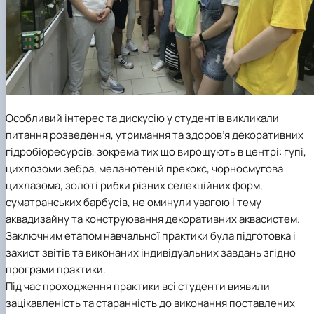
Особливий інтерес та дискусію у студентів викликали
питання розведення, утримання та здоров’я декоративних
гідробіоресурсів, зокрема тих що вирощують в центрі: гупі,
цихлозоми зебра, меланотеній прекокс, чорносмугова
цихлазома, золоті рибки різних селекційних форм,
суматранських барбусів, не оминули увагою і тему
аквадизайну та конструювання декоративних аквасистем.
Заключним етапом навчальної практики була підготовка і
захист звітів та виконаних індивідуальних завдань згідно
програми практики.
Під час проходження практики всі студенти виявили
зацікавленість та старанність до виконання поставлених