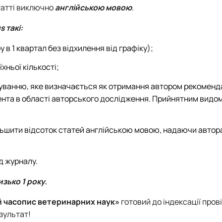
Mechanical and Technological Faculty
Nizhyn Professional College
статті виключно
англійською мовою
.
Faculty of Plant Protection, Biotechnology and Ecology
Prybrezhne Agrarian College
Rivne Professional College
 такі:
Zalishchyky Professional College named after Ye. Khraplivyi
 в 1 квартал без відхилення від графіку);
хньої кількості;
зуванню, яке визначається як отримання автором рекоменд
ента в області авторського дослідження. Прийнятним видо
ільшити відсоток статей англійською мовою, надаючи автор
д журналу.
зько 1 року.
й часопис ветеринарних наук»
готовий до індексації про
зультат!