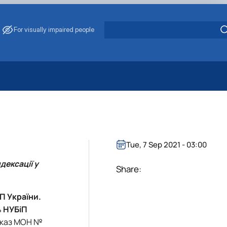
For visually impaired people
 Energy Saving
ark Management
. Muzychenko
es of Eco-Safe and Organic Products
Tue, 7 Sep 2021 - 03:00
s
дексації у
echanisation
Share:
П України.
ь
НУБіП
Наказ МОН №