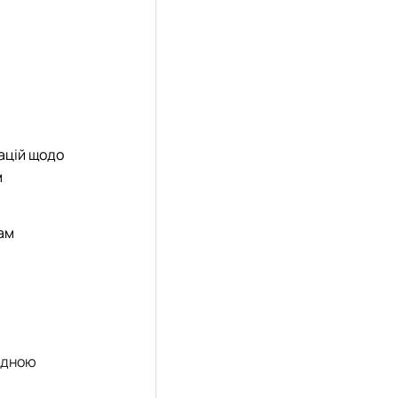
ацій щодо
м
ам
відною