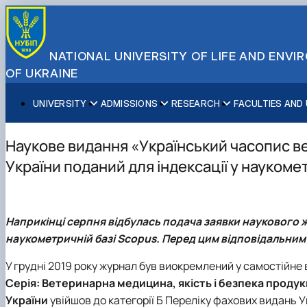
NATIONAL UNIVERSITY OF LIFE AND ENV
OF UKRAINE
UNIVERSITY
ADMISSIONS
RESEARCH
FACULTIES AND
About NUBiP
Academic Programs
Research Excellence
Educational and Research Institutes
Partnerships
Faculties and Units
Leadership & Governance
Cultural Diversity
Research Infrastructure
Faculties
International Projects
University Offices
Наукове видання «Український часопис в
Campus & Facilities
International Student Support
Projects
Educational & Research Farms
Erasmus+ Mobility
Press Service
України поданий для індексації у наукоме
Distinguished Community
About Ukraine and Kyiv
Publications & Journals
Research Institutes
International Relations Office
Commitments
Student Life
Legal Framework
Regional Colleges and Institutes
International Projects Office
Patent & Licensing
International Students Office
Наприкінці серпня відбулась подача заявки наукового 
Science for Business
наукометричній базі Scopus. Перед цим відповідальним 
У грудні 2019 року журнал був виокремлений у самостійне 
Серія: Ветеринарна медицина, якість і безпека продук
України
увійшов до категорії Б Переліку фахових видань