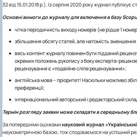
32 від 15.01.2018 р.). Із серпня 2020 року журнал публікує 
Основні вимоги до журналу для включення в базу Scopus
чітка періодичність виходу номерів (не рідше 1 номеру
збільшення обсягу статей, але натомість зменшення ї
весь контент журналу повинен бути підданий рецен
окремих положень рукопису з боку експерта-реценз
рецензування є «подвійне сліпе рецензування»;
англійська мова – пріоритет! Наскільки можливо зб
преференції;
інтернаціональний авторський і редакторський скла
Термін розгляду заявки може складати в середньому бли
За попередніми оцінками
науковий журнал «Українськи
наукометричною базою, тож сподіваємося на успішний ре