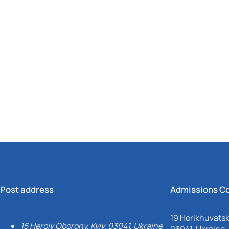
Post address
Admissions C
19 Horikhuvatsky
15 Heroiv Oborony, Kyiv, 03041, Ukraine