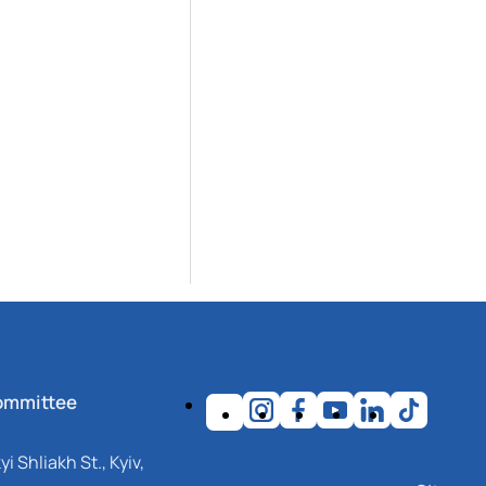
ommittee
i Shliakh St., Kyiv,