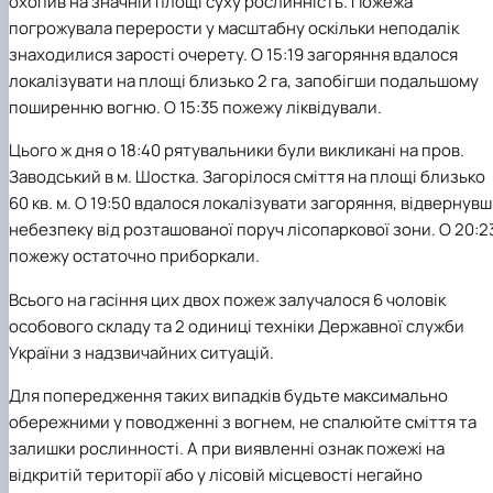
охопив на значній площі суху рослинність. Пожежа
(MOOCs)
SEB-2025
Learning
Farm named after O.V. Muzychenko
Science
Architecture and Design
Faculty of Design and Engineering
International Students Office
погрожувала перерости у масштабну оскільки неподалік
University Research Services Catalogue
Faculty of Economics
Educational and Research Farm «Vorzel»
Research Institute of Forestry and Ornamenta
Berezhany Agrotechnical Institute
знаходилися зарості очерету. О 15:19 загоряння вдалося
Horticulture
Faculty of Food Science, Nutrition and Qualit
Berezhany Professional College
локалізувати на площі близько 2 га, запобігши подальшому
Management
Research Institute of Technology and Quality
Bobrovytsia Professional College named after 
поширенню вогню. О 15:35 пожежу ліквідували.
Animal Products
Mainova
Faculty of Humanities and Pedagogy
Faculty of Information Technologies
Research and Design Institute of
Boyarka College of Ecology and Natural
Цього ж дня о 18:40 рятувальники були викликані на пров.
Standardisation and Technologies of Eco-Safe a
Resources
Faculty of Land Management
Заводський в м. Шостка. Загорілося сміття на площі близько
Organic Products
Faculty of Law
Crimean Agro-Industrial College
Faculty of Veterinary Medicine
Ukrainian Laboratory of Quality and Safety of
Crimean Technical College of Land Reclamati
60 кв. м. О 19:50 вдалося локалізувати загоряння, відвернув
Agricultural Products
and Agricultural Mechanisation
Mechanical and Technological Faculty
небезпеку від розташованої поруч лісопаркової зони. О 20:2
Faculty of Plant Protection, Biotechnology an
Ukrainian Research Institute of Agricultural
Irpin Professional College
пожежу остаточно приборкали.
Ecology
Radiology
Mukachevo Professional College
Nemishaieve Professional College
Всього на гасіння цих двох пожеж залучалося 6 чоловік
Nizhyn Agrotechnical Institute
особового складу та 2 одиниці техніки Державної служби
Nizhyn Professional College
України з надзвичайних ситуацій.
Prybrezhne Agrarian College
Rivne Professional College
Для попередження таких випадків будьте максимально
Zalishchyky Professional College named after
обережними у поводженні з вогнем, не спалюйте сміття та
Ye. Khraplivyi
залишки рослинності. А при виявленні ознак пожежі на
відкритій території або у лісовій місцевості негайно