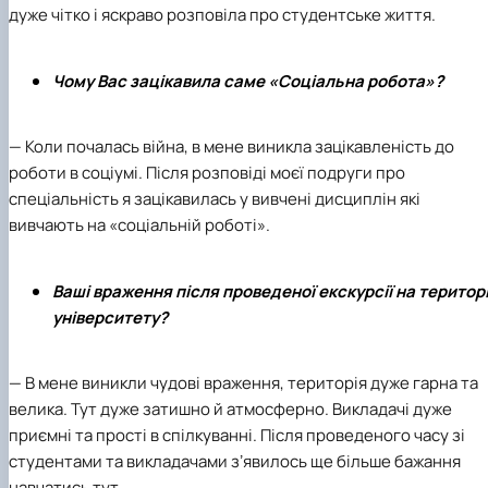
дуже чітко і яскраво розповіла про студентське життя.
Чому Вас зацікавила саме «Соціальна робота»?
— Коли почалась війна, в мене виникла зацікавленість до
роботи в соціумі. Після розповіді моєї подруги про
спеціальність я зацікавилась у вивчені дисциплін які
вивчають на «соціальній роботі».
Ваші враження після проведеної екскурсії на територі
університету?
— В мене виникли чудові враження, територія дуже гарна та
велика. Тут дуже затишно й атмосферно. Викладачі дуже
приємні та прості в спілкуванні. Після проведеного часу зі
студентами та викладачами зʼявилось ще більше бажання
навчатись тут.