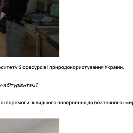
рситету біоресурсів і природокористування України.
м-абітурієнтам?
ашої перемоги, швидшого повернення до безпечного і м