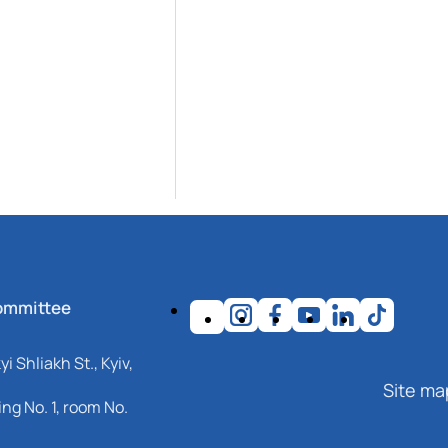
ommittee
i Shliakh St., Kyiv,
Site ma
ng No. 1, room No.