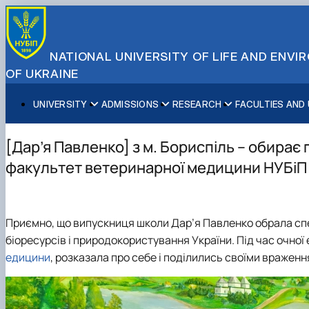
NATIONAL UNIVERSITY OF LIFE AND ENV
OF UKRAINE
UNIVERSITY
ADMISSIONS
RESEARCH
FACULTIES AND
About NUBiP
Academic Programs
Research Excellence
Educational and Research Institutes
Partnerships
Faculties and Units
Leadership & Governance
Cultural Diversity
Research Infrastructure
Faculties
International Projects
University Offices
[Дар’я Павленко] з м. Бориспіль – обира
Campus & Facilities
International Student Support
Projects
Educational & Research Farms
Erasmus+ Mobility
Press Service
факультет ветеринарної медицини НУБіП
Distinguished Community
About Ukraine and Kyiv
Publications & Journals
Research Institutes
International Relations Office
Commitments
Student Life
Legal Framework
Regional Colleges and Institutes
International Projects Office
Patent & Licensing
International Students Office
Приємно, що випускниця школи
Дар’я Павленко
обрала сп
Science for Business
біоресурсів і природокористування України. Під час очної
едицини
, розказала про себе і поділились своїми враженн