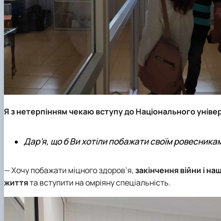
Я з нетерпінням чекаю вступу до Національного уніве
Дар’я, що б Ви хотіли побажати своїм ровесника
— Хочу побажати міцного здоров’я,
закінчення війни і н
життя
та вступити на омріяну спеціальність.