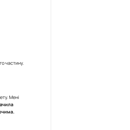
го частину.
ету. Мені
бачила
 очима.