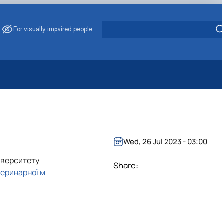
For visually impaired people
 Energy Saving
ark Management
. Muzychenko
es of Eco-Safe and Organic Products
Wed, 26 Jul 2023 - 03:00
s
іверситету
echanisation
Share:
еринарної м