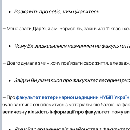
Розкажіть про себе, чим цікавитесь.
— Мене звати
Дар’я
, я з м. Бориспіль, закінчила 11 клас і 
Чому Ви зацікавилися навчанням на факультеті
— Довго думала з чим хочу пов’язати своє життя, але завж
Звідки Ви дізналися про факультет ветеринарно
— Про
факультет ветеринарної медицини НУБіП Україн
було важливо ознайомитись з матеріальною базою на фак
величезну кількість інформації про факультет, тому ви
Яке у Вас враження від знайомства з факультет