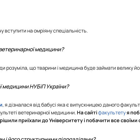
хочу вступити на омріяну спеціальність.
 ветеринарної медицини?
ди розуміла, що тварини і медицина буде займати велику йо
ї медицини НУБіП України?
и
, я дізналася від бабусі яка є випускницею даного факульт
ультеті ветеринарної медицини.
На сайті
факультету
я по
рішили приїхали до Університету і побачити все своїми
ом і його структурними підрозділами?