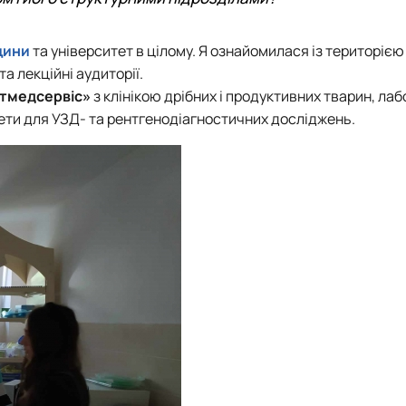
цини
та університет в цілому. Я ознайомилася із територією
та лекційні аудиторії.
етмедсервіс»
з клінікою дрібних і продуктивних тварин, лаб
інети для УЗД- та рентгенодіагностичних досліджень.