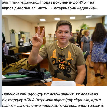
але тільки українську. І
подав документи до НУБіП на
відповідну спеціальність – «Ветеринарна медицина»
.
Переконаний: здобуду тут якісні знання, які впевнено
підтверджу в США і отримаю відповідну ліцензію, адже
практикувати планую продовжити за кордоном
, говорить