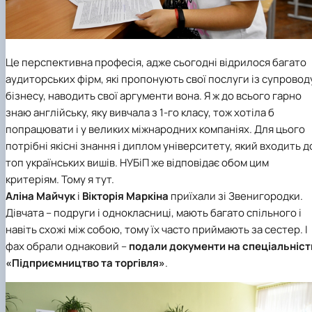
Це перспективна професія, адже сьогодні відрилося багато
аудиторських фірм, які пропонують свої послуги із супровод
бізнесу, наводить свої аргументи вона. Я ж до всього гарно
знаю англійську, яку вивчала з 1-го класу, тож хотіла б
попрацювати і у великих міжнародних компаніях. Для цього
потрібні якісні знання і диплом університету, який входить д
топ українських вишів. НУБіП же відповідає обом цим
критеріям. Тому я тут.
Аліна Майчук
і
Вікторія Маркіна
приїхали зі Звенигородки.
Дівчата – подруги і однокласниці, мають багато спільного і
навіть схожі між собою, тому їх часто приймають за сестер. І
фах обрали однаковий –
подали документи на спеціальніст
«Підприємництво та торгівля»
.