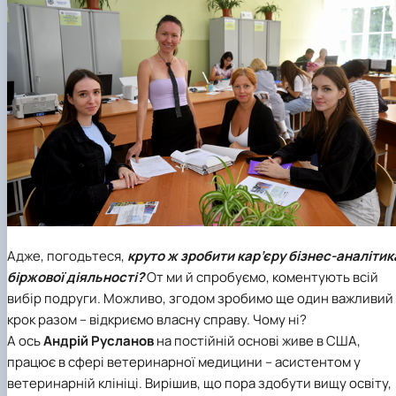
Адже, погодьтеся,
круто ж зробити кар’єру бізнес-аналітик
біржової діяльності?
От ми й спробуємо, коментують всій
вибір подруги. Можливо, згодом зробимо ще один важливий
крок разом – відкриємо власну справу. Чому ні?
А ось
Андрій Русланов
на постійній основі живе в США,
працює в сфері ветеринарної медицини – асистентом у
ветеринарній клініці. Вирішив, що пора здобути вищу освіту,