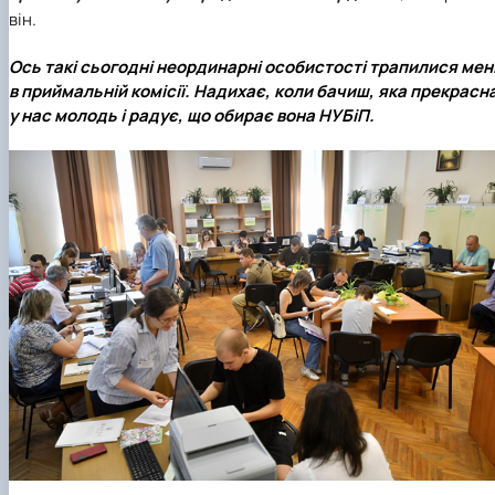
він.
Ось такі сьогодні неординарні особистості трапилися мен
в приймальній комісії. Надихає, коли бачиш, яка прекрасн
у нас молодь і радує, що обирає вона НУБіП.