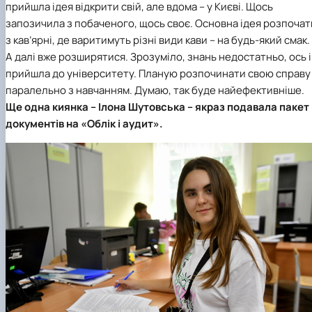
прийшла ідея відкрити свій, але вдома – у Києві. Щось
запозичила з побаченого, щось своє. Основна ідея розпочат
з кав’ярні, де варитимуть різні види кави – на будь-який смак.
А далі вже розширятися. Зрозуміло, знань недостатньо, ось і
прийшла до університету. Планую розпочинати свою справу
паралельно з навчанням. Думаю, так буде найефективніше.
Ще одна киянка – Ілона Шутовська – якраз подавала пакет
документів на «Облік і аудит».