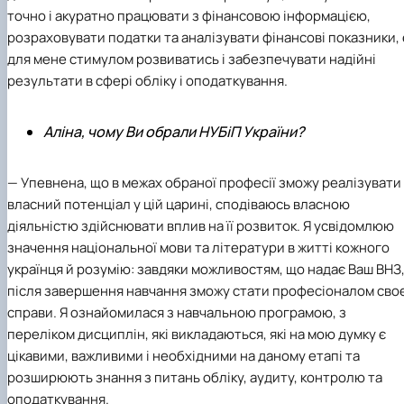
точно і акуратно працювати з фінансовою інформацією,
розраховувати податки та аналізувати фінансові показники, 
для мене стимулом розвиватись і забезпечувати надійні
результати в сфері обліку і оподаткування.
Аліна, чому Ви обрали НУБіП України?
— Упевнена, що в межах обраної професії зможу реалізувати
власний потенціал у цій царині, сподіваюсь власною
діяльністю здійснювати вплив на її розвиток. Я усвідомлюю
значення національної мови та літератури в житті кожного
українця й розумію: завдяки можливостям, що надає Ваш ВНЗ
після завершення навчання зможу стати професіоналом своє
справи. Я ознайомилася з навчальною програмою, з
переліком дисциплін, які викладаються, які на мою думку є
цікавими, важливими і необхідними на даному етапі та
розширюють знання з питань обліку, аудиту, контролю та
оподаткування.