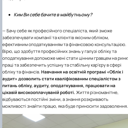
Ким Ви себе бачите в майбутньому?
— Бачу себе як професійного спеціаліста, який зможе
забезпечувати компанії та клієнтів якісним обліком,
ефективним оподаткуванням та фінансовою консультацією.
Вірю, що здобуття професійних знань у галузі обліку та
оподаткування допоможе мені стати цінним гравцем на ринк
праці та забезпечить успішну та стабільну кар'єру в сфері
обліку та фінансів.
Навчання на
освітній програмі «Облік і
аудит»
дозволить стати кваліфікованим спеціалістом з
питань обліку, аудиту, оподаткування, працювати на
цікавій високооплачуваній роботі.
Життя різноманітне,
відбуваються постійні зміни, а знання розкривають
можливості знайти працю, яка буде приносити задоволення.