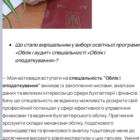
Що стало вирішальним у виборі освітньої програми
«Облік і аудит» спеціальності «Облік і
оподаткування»?
— Моя мотивація вступати на
спеціальність "Облік і
оподаткування"
виникає із захоплення числами, аналізом
даних та великим інтересом до сфери бухгалтерії і фінансів. 
бачу цю спеціальність як відмінну можливість розкрити свій
професійний потенціал у сфері ефективного управління
фінансами та ведення бухгалтерського обліку. Прагнення
зрозуміти складні механізми обліку, податкового
законодавства та фінансового аналізу підштовхує мене до
досягнення високого рівня експертизи у цих галузях. Уміння