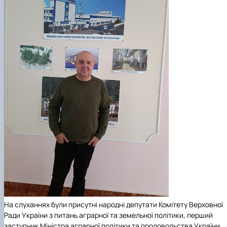
На слуханнях були присутні народні депутати Комітету Верховної
Ради України з питань аграрної та земельної політики, перший
заступник Міністра аграрної політики та продовольства України