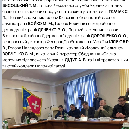
ВИСОЦЬКИЙ Т. М.
, Голова Державної служби України з питань
безпечності харчових продуктів та захисту споживачів
ТКАЧУК С.
П.
, Перший заступник Голови Київської обласної військової
адміністрації
БОЙКО М. М.
, Голова Бориспільської районної
держадміністрації
ДЯЧЕНКО Р. О.
, Перший заступник голови
Броварської районної державної адміністрації
ДОРОШЕНКО О. О.
,
генеральний директор Федерації роботодавців України
ІЛЛІЧОВ Р
В.
, Голова Наглядової ради Групи компаній «Молочний альянс»
ВОВЧЕНКО С. М.
, виконавчий директор Об’єднання «Спілка
молочних підприємств України»
ДІДУР А. В.
та інші представники
та стейкхолдери молочної галузі.