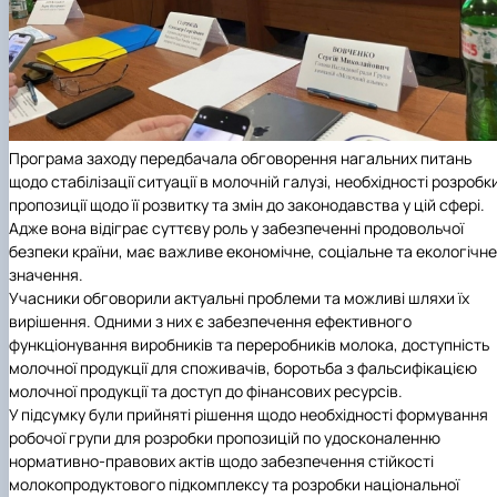
Програма заходу передбачала обговорення нагальних питань
щодо стабілізації ситуації в молочній галузі, необхідності розробк
пропозиції щодо її розвитку та змін до законодавства у цій сфері.
Адже вона відіграє суттєву роль у забезпеченні продовольчої
безпеки країни, має важливе економічне, соціальне та екологічне
значення.
Учасники обговорили актуальні проблеми та можливі шляхи їх
вирішення. Одними з них є забезпечення ефективного
функціонування виробників та переробників молока, доступність
молочної продукції для споживачів, боротьба з фальсифікацією
молочної продукції та доступ до фінансових ресурсів.
У підсумку були прийняті рішення щодо необхідності формування
робочої групи для розробки пропозицій по удосконаленню
нормативно-правових актів щодо забезпечення стійкості
молокопродуктового підкомплексу та розробки національної