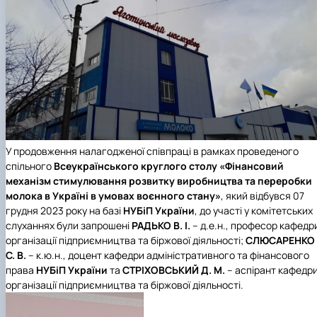
У продовження налагодженої співпраці в рамках проведеного
спільного
Всеукраїнського круглого столу «Фінансовий
механізм стимулювання розвитку виробництва та переробки
молока в Україні в умовах воєнного стану»
, який відбувся 07
грудня 2023 року на базі
НУБіП України
, до участі у комітетських
слуханнях були запрошені
РАДЬКО В. І.
– д.е.н., професор кафедр
організації підприємництва та біржової діяльності;
СЛЮСАРЕНКО
С. В.
– к.ю.н., доцент кафедри адміністративного та фінансового
права
НУБіП України
та
СТРІХОВСЬКИЙ Д. М.
– аспірант кафедр
організації підприємництва та біржової діяльності.