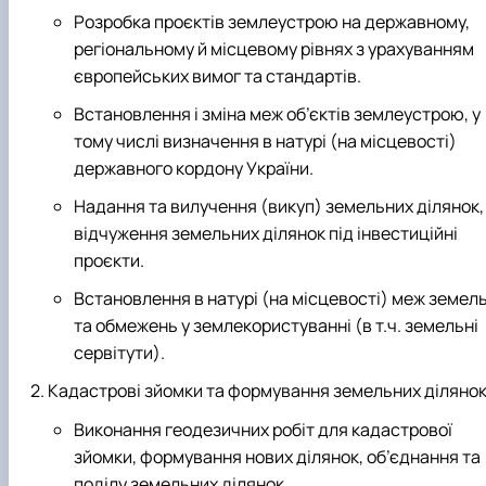
Розробка проєктів землеустрою на державному,
регіональному й місцевому рівнях з урахуванням
європейських вимог та стандартів.
Встановлення і зміна меж об’єктів землеустрою, у
тому числі визначення в натурі (на місцевості)
державного кордону України.
Надання та вилучення (викуп) земельних ділянок,
відчуження земельних ділянок під інвестиційні
проєкти.
Встановлення в натурі (на місцевості) меж земел
та обмежень у землекористуванні (в т.ч. земельні
сервітути).
Кадастрові зйомки та формування земельних діляно
Виконання геодезичних робіт для кадастрової
зйомки, формування нових ділянок, об’єднання та
поділу земельних ділянок.