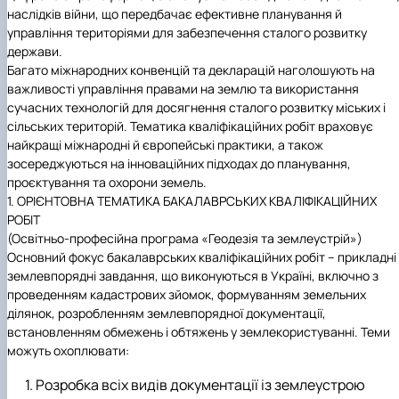
(MOOCs)
SEB-2025
Learning
Farm named after O.V. Muzychenko
Science
Architecture and Design
Faculty of Design and Engineering
International Students Office
наслідків війни, що передбачає ефективне планування й
University Research Services Catalogue
Faculty of Economics
Educational and Research Farm «Vorzel»
Research Institute of Forestry and Ornamenta
Berezhany Agrotechnical Institute
управління територіями для забезпечення сталого розвитку
Horticulture
Faculty of Food Science, Nutrition and Qualit
Berezhany Professional College
держави.
Management
Research Institute of Technology and Quality
Bobrovytsia Professional College named after 
Багато міжнародних конвенцій та декларацій наголошують на
Animal Products
Mainova
Faculty of Humanities and Pedagogy
важливості управління правами на землю та використання
Faculty of Information Technologies
Research and Design Institute of
Boyarka College of Ecology and Natural
сучасних технологій для досягнення сталого розвитку міських і
Standardisation and Technologies of Eco-Safe a
Resources
Faculty of Land Management
сільських територій. Тематика кваліфікаційних робіт враховує
Organic Products
Faculty of Law
Crimean Agro-Industrial College
найкращі міжнародні й європейські практики, а також
Faculty of Veterinary Medicine
Ukrainian Laboratory of Quality and Safety of
Crimean Technical College of Land Reclamati
зосереджуються на інноваційних підходах до планування,
Agricultural Products
and Agricultural Mechanisation
Mechanical and Technological Faculty
проєктування та охорони земель.
Faculty of Plant Protection, Biotechnology an
Ukrainian Research Institute of Agricultural
Irpin Professional College
1. ОРІЄНТОВНА ТЕМАТИКА БАКАЛАВРСЬКИХ КВАЛІФІКАЦІЙНИХ
Ecology
Radiology
Mukachevo Professional College
РОБІТ
Nemishaieve Professional College
(Освітньо-професійна програма «Геодезiя та землеустрiй»)
Nizhyn Agrotechnical Institute
Основний фокус бакалаврських кваліфікаційних робіт – прикладні
Nizhyn Professional College
землевпорядні завдання, що виконуються в Україні, включно з
Prybrezhne Agrarian College
проведенням кадастрових зйомок, формуванням земельних
Rivne Professional College
ділянок, розробленням землевпорядної документації,
Zalishchyky Professional College named after
встановленням обмежень і обтяжень у землекористуванні. Теми
Ye. Khraplivyi
можуть охоплювати:
Розробка всіх видів документації із землеустрою