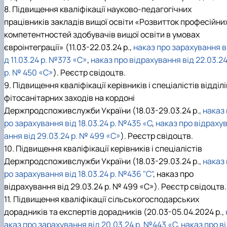
8. Підвищення кваліфікації науково-педагогічних
працівників закладів вищої освіти «Розвитток професійни
компетентностей здобувачів вищої освіти в умовах
євроінтеграції» (11.03-22.03.24 р.,
наказ про зарахування в
д 11.03.24 р. №373 «С»
,
наказ про відрахування від 22.03.2
р. № 450 «С»
). Реєстр свідоцтв.
9. Підвищення кваліфікації керівників і спеціалістів відділі
фітосанітарних заходів на кордоні
Держпродспоживслужби України (18.03-29.03.24 р.,
наказ 
ро зарахування від 18.03.24 р. №435 «С
,
наказ про відраху
ання від 29.03.24 р. № 499 «С»
). Реєстр свідоцтв.
10. Підвищення кваліфікації керівників і спеціалістів
Держпродспоживслужби України (18.03-29.03.24 р.,
наказ 
ро зарахування від 18.03.24 р. №436 "С"
, наказ про
відрахування від 29.03.24 р. № 499 «С»). Реєстр свідоцтв.
11. Підвищення кваліфікації сільськогосподарських
дорадників та експертів дорадників (20.03-05.04.2024 р.,
аказ про зарахування від 20.03.24 р. №443 «С
,
наказ про в