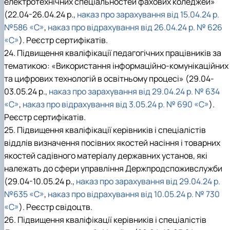
електротехнічних спеціальностей фахових коледжей»
(22.04-26.04.24 р.,
наказ про зарахування від 15.04.24 р.
№586 «С»
,
наказ про відрахування від 26.04.24 р. № 626
«С»
). Реєстр сертифікатів.
24. Підвищення кваліфікації педагогічних працівників за
тематикою: «Використання інформаційно-комунікаційних
та цифрових технологій в освітньому процесі» (29.04-
03.05.24 р.,
наказ про зарахування від 29.04.24 р. № 634
«С»
,
наказ про відрахування від 3.05.24 р. № 690 «С»
).
Реєстр сертифікатів.
25. Підвищення кваліфікації керівників і спеціалістів
віддлів визначення посівних якостей насіння і товарних
якостей садівного матеріалу державних установ, які
належать до сфери управління Держпродспоживслужби
(29.04-10.05.24 р.,
наказ про зарахування від 29.04.24 р.
№635 «С»
,
наказ про відрахування від 10.05.24 р. № 730
«С»
). Реєстр свідоцтв.
26. Підвищення кваліфікації керівників і спеціалістів