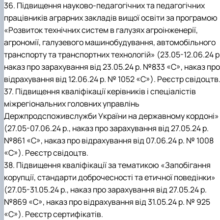
36. Підвищення науково-педагогічних та педагогічних
працівників аграрних закладів вищої освіти за програмою
«Розвиток технічних систем в галузях агроінженерії,
агрономії, галузевого машинобудування, автомобільного
транспорту та транспортних технологій» (23.05-12.06.24 р.
наказ про зарахування від 23.05.24 р. №833 «С», наказ про
відрахування від 12.06.24 р. № 1052 «С»). Реєстр свідоцтв
37. Підвищення кваліфікації керівників і спеціалістів
міжрегіональних головних управлінь
Держпродспоживслужби України на державному кордоні»
(27.05-07.06.24 р., наказ про зарахування від 27.05.24 р.
№861 «С», наказ про відрахування від 07.06.24 р. № 1008
«С»). Реєстр свідоцтв.
38. Підвищення кваліфікації за тематикою «Запобігання
корупції, стандарти доброчесності та етичної поведінки»
(27.05-31.05.24 р., наказ про зарахування від 27.05.24 р.
№869 «С», наказ про відрахування від 31.05.24 р. № 925
«С»). Реєстр сертифікатів.