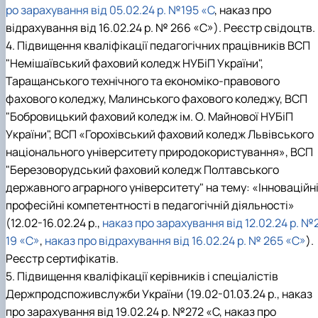
(MOOCs)
ро зарахування від 05.02.24 р. №195 «С
, наказ про
SEB-2025
Learning
Farm named after O.V. Muzychenko
Science
Architecture and Design
Faculty of Design and Engineering
International Students Office
University Research Services Catalogue
Faculty of Economics
Educational and Research Farm «Vorzel»
Research Institute of Forestry and Ornamenta
Berezhany Agrotechnical Institute
відрахування від 16.02.24 р. № 266 «С»). Реєстр свідоцтв.
Horticulture
Faculty of Food Science, Nutrition and Qualit
Berezhany Professional College
4. Підвищення кваліфікації педагогічних працівників ВСП
Management
Research Institute of Technology and Quality
Bobrovytsia Professional College named after 
"Немішаївський фаховий коледж НУБіП України",
Animal Products
Mainova
Faculty of Humanities and Pedagogy
Таращанського технічного та економіко-правового
Faculty of Information Technologies
Research and Design Institute of
Boyarka College of Ecology and Natural
фахового коледжу, Малинського фахового коледжу, ВСП
Standardisation and Technologies of Eco-Safe a
Resources
Faculty of Land Management
Organic Products
Faculty of Law
Crimean Agro-Industrial College
"Бобровицький фаховий коледж ім. О. Майнової НУБіП
Faculty of Veterinary Medicine
Ukrainian Laboratory of Quality and Safety of
Crimean Technical College of Land Reclamati
України", ВСП «Горохівський фаховий коледж Львівського
Agricultural Products
and Agricultural Mechanisation
Mechanical and Technological Faculty
національного університету природокористування», ВСП
Faculty of Plant Protection, Biotechnology an
Ukrainian Research Institute of Agricultural
Irpin Professional College
"Березоворудський фаховий коледж Полтавського
Ecology
Radiology
Mukachevo Professional College
державного аграрного університету" на тему: «Інноваційн
Nemishaieve Professional College
Nizhyn Agrotechnical Institute
професійні компетентності в педагогічній діяльності»
Nizhyn Professional College
(12.02-16.02.24 р.,
наказ про зарахування від 12.02.24 р. №
Prybrezhne Agrarian College
19 «С»
,
наказ про відрахування від 16.02.24 р. № 265 «С»
).
Rivne Professional College
Реєстр сертифікатів.
Zalishchyky Professional College named after
5. Підвищення кваліфікації керівників і спеціалістів
Ye. Khraplivyi
Держпродспоживслужби України (19.02-01.03.24 р., наказ
про зарахування від 19.02.24 р. №272 «С, наказ про