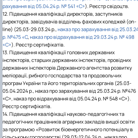
рахування від 05.04.24 р. № 541 «С»
). Реєстр свідоцтв.
12. Підвищення кваліфікації директорів, заступників
директорів, завідувачів відділень фахових коледжей (on-
line) (25.03-29.03.24 р.,
наказ про зарахування від 25.03.2
р. №475 «С
,
наказ про відрахування від 29.03.24 р. № 498
«С»
). Реєстр сертифікатів.
13. Підвищення кваліфікації головних державних
інспекторів, старших державних інспекторів, провідних
державних інспекторів Державного агентства розвитку
меліорації, рибного господарства та продовольчих
програм України та його територіальних органів (25.03-
05.04.2024 р., наказ про зарахування від 25.03.24 р. №476
«С», наказ про відрахування від 05.04.24 р. № 548 «С»).
Реєстр сертифікатів.
14. Підвищення кваліфікації науково-педагогічних та
педагогічних працівників аграрних закладів вищої освіти
за програмою «Розвиток біоенергетичного потенціалу в
сільському господарстві (29.03-12.04.24 р., наказ про