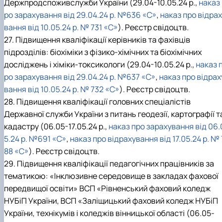
Держпродспоживслужби України (29.04-10.05.24 р.,
наказ
ро зарахування від 29.04.24 р. №636 «С»
,
наказ про відра
вання від 10.05.24 р. № 731 «С»
). Реєстр свідоцтв.
27. Підвищення кваліфікації керівників та фахівців
підрозділів: біохіміки з фізико-хімічних та біохімічних
досліджень і хіміки-токсикологи (29.04-10.05.24 р.,
наказ 
ро зарахування від 29.04.24 р. №637 «С»
,
наказ про відрах
вання від 10.05.24 р. № 732 «С»
). Реєстр свідоцтв.
28. Підвищення кваліфікації головних спеціалістів
Державної служби України з питань геодезії, картографії т
кадастру (06.05-17.05.24 р.,
наказ про зарахування від 06.
5.24 р. №691 «С»
,
наказ про відрахування від 17.05.24 р. № 
88 «С»
). Реєстр свідоцтв.
29. Підвищення кваліфікації педагогічних працівників за
тематикою: «Інклюзивне середовище в закладах фахової
передвищої освіти» ВСП «Рівненський фаховий коледж
НУБіП України, ВСП «Заліщицький фаховий коледж НУБіП
України, технікумів і коледжів вінницької області (06.05-