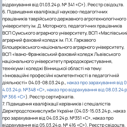
відрахування від 01.03.24 р. № 341 «С»). Реєстр свідоцтв.
6. Підвищення кваліфікації науково-педагогічних
працівників таврійського державного агротехнологічного
університету ім. Д. Моторного, педагогічних працівників
ВСП Сумського аграрного університету, ВСП «Маслівськи
аграрний фаховий коледж ім. П.Х. Гаркавого
Білоцерківського національного аграрного університету,
ВСП «Івано-Франківський фаховий коледж Львівського
національного університету природокористування,
технікуми і коледжі Вінницької області на тему:
«Інноваційні професійні компетентності в педагогічній
діяльності» 04.03-08.03.24 р.,
наказ про зарахування від 0
4.03.24 р. №348 «С»
,
наказ про відрахування від 08.03.24 р
№ 366 «С»
). Реєстр сертифікатів.
7. Підвищення кваліфікації керівників і спеціалістів
Держпродспоживслужби України (04.03-15.03.24 р., наказ
про зарахування від 04.03.24 р. №351 «С», наказ про
відрахування від 05.03.24 р. № 416 «С»). Реєстр свідоцтв.