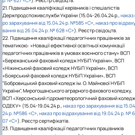
р. № 627 «С»
). Реєстр свідоцтв.
21. Підвищення кваліфікації керівників і спеціалістів
Держпродспоживслужби України (15.04-26.04.24 р.,
наказ 
ро зарахування від 15.04.24 р. №585 «С»
,
наказ про відрах
вання від 26.04.24 р. № 628 «С»
). Реєстр свідоцтв.
22. Підвищення кваліфікації педагогічних працівників за
тематикою: «Новації ефективної освітньої комунікації
педагогічних працівників в умовах воєнного стану» ВСП
«Бережанський фаховий коледж НУБіП України», ВСП
«Ніжинський фаховий коледж НУБіП України», ВСП
«Боярський фаховий коледж НУБіП України», ВСП
"Бобровицький фаховий коледж ім. О. Майнової НУБіП
України", Мирогощанського аграрного фахового коледжу,
ВСП «Херсонський гідрометеорологічний фаховий колед
ОДЕКУ» (15.04-19.04.24 р.,
наказ про зарахування від 15.04
24 р. №586 «С»
,
наказ про відрахування від 19.04.24 р. № 6
07 «С»
). Реєстр сертифікатів.
23. Підвищення кваліфікації педагогічних працівників