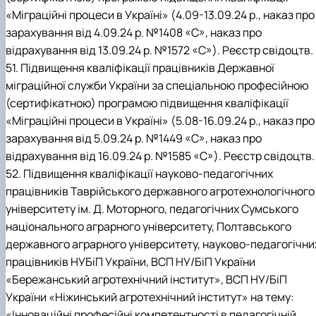
«Міграційні процеси в Україні» (4.09-13.09.24 р., наказ про
зарахування від 4.09.24 р. №1408 «С», наказ про
відрахування від 13.09.24 р. №1572 «С»). Реєстр свідоцтв.
51. Підвищення кваліфікації працівників Державної
міграційної служби України за спеціальною професійною
(сертифікатною) програмою підвищення кваліфікації
«Міграційні процеси в Україні» (5.08-16.09.24 р., наказ про
зарахування від 5.09.24 р. №1449 «С», наказ про
відрахування від 16.09.24 р. №1585 «С»). Реєстр свідоцтв.
52. Підвищення кваліфікації науково-педагогічних
працівників Таврійського державного агротехнологічного
університету ім. Д. Моторного, педагогічних Сумського
національного аграрного університету, Полтавського
державного аграрного університету, науково-педагогічни
працівників НУБіП України, ВСП НУ/БіП України
«Бережанський агротехнічний інститут», ВСП НУ/БіП
України «Ніжинський агротехнічний інститут» на тему:
«Інноваційні професійні компетентності в педагогічній