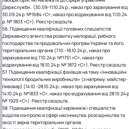
лабораторій, які належать до сфери управління
Держслужби.. (30.09-11.10.24 р., наказ про зарахування від
30.09.24 р. №1684 «С», наказ про відрахування від 11.10.24
р. № 1803 «С»). Реєстр свідоцтв.
56. Підвищення кваліфікації головних спеціалістів
Державного агентства розвитку меліорації, рибного
господарства та продовольчих програм України та його
територіальних органів (7.10.-18.10.24 р., наказ про
зарахування від 7.10.24 р. №1751 «С», наказ про
відрахування від 18.10.24 р. № 1872 «С»). Реєстр свідоцтв.
57. Підвищення кваліфікації фахівців на тему «Інноваційні
технології бродильних виробництв» (з напряму: майстер-
пивовар) (14.10.-28.10.24 р., наказ про зарахування від
14.10.24 р. №1833 «С», наказ про відрахування від 28.10.24 р
№ 1929 «С»). Реєстр свідоцтв.
58. Підвищення кваліфікації керівників і спеціалістів
відділів контролю в сфері насінництва, розсадництва та
якості зерна територіальних органів