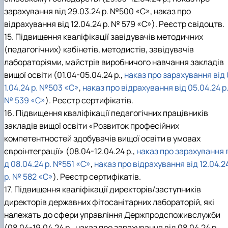
зарахування від 29.03.24 р. №500 «С», наказ про
відрахування від 12.04.24 р. № 579 «С»). Реєстр свідоцтв.
15. Підвищення кваліфікації завідувачів методичних
(педагогічних) кабінетів, методистів, завідувачів
лабораторіями, майстрів виробничого навчання закладів
вищої освіти (01.04-05.04.24 р.,
наказ про зарахування від 
1.04.24 р. №503 «С»
,
наказ про відрахування від 05.04.24 р
№ 539 «С»
). Реєстр сертифікатів.
16. Підвищення кваліфікації педагогічних працівників
закладів вищої освіти «Розвиток професійних
компетентностей здобувачів вищої освіти в умовах
євроінтеграції» (08.04-12.04.24 р.,
наказ про зарахування 
д 08.04.24 р. №551 «С»
,
наказ про відрахування від 12.04.2
р. № 582 «С»
). Реєстр сертифікатів.
17. Підвищення кваліфікації директорів/заступників
директорів державних фітосанітарних лабораторій, які
належать до сфери управління Держпродспоживслужби
(08.04-19.04.24 р., наказ про зарахування від 08.04.24 р.