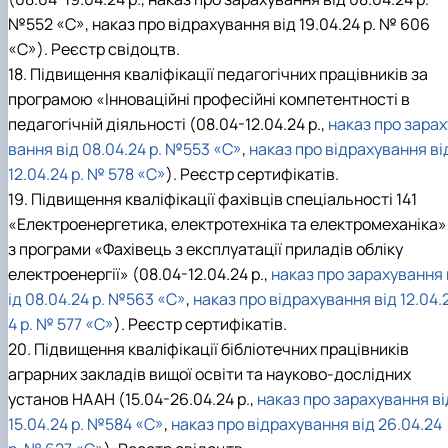
№552 «С», наказ про відрахування від 19.04.24 р. № 606
«С»). Реєстр свідоцтв.
18. Підвищення кваліфікації педагогічних працівників за
програмою «Інноваційні професійні компетентності в
педагогічній діяльності (08.04-12.04.24 р.,
наказ про зарах
вання від 08.04.24 р. №553 «С»
,
наказ про відрахування ві
12.04.24 р. № 578 «С»
). Реєстр сертифікатів.
19. Підвищення кваліфікації фахівців спеціальності 141
«Електроенергетика, електротехніка та електромеханіка»
з програми «Фахівець з експлуатації приладів обліку
електроенергії» (08.04-12.04.24 р.,
наказ про зарахування 
ід 08.04.24 р. №563 «С»
,
наказ про відрахування від 12.04.
4 р. № 577 «С»
). Реєстр сертифікатів.
20. Підвищення кваліфікації бібліотечних працівників
аграрних закладів вищої освіти та науково-дослідних
установ НААН (15.04-26.04.24 р.,
наказ про зарахування ві
15.04.24 р. №584 «С»
,
наказ про відрахування від 26.04.24