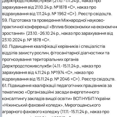
Держпродспоживслужби (21.10.-1.11.24 р., наказ про
зарахування від 21.10.24 р. №1878 «С», наказ про
відрахування від 1.11.24 р. № 1962 «С»). Реєстр свідоцтв.
59. Підготовка та проведення Міжнародної науково-
практичної конференції «Вплив біоекономіки на економічн
зростання» (23.10.-26.10.24 р., наказ про зарахування від
23.10.2024 р. № 1878 «С».
60. Підвищення кваліфікації керівників і спеціалістів
відділів захисту рослин, фітосанітарної діагностики та
прогнозування територіальних органів
Держпродспоживслужби (4.11.-15.11.24 р., наказ про
зарахування від 4.11.24 р. №1974 «С», наказ про
відрахування від 15.11.24 р. № 2046 «С»). Реєстр свідоцтв.
61. Підвищення кваліфікації педагогічних працівників за
тематикою «Організаційні засади енергетичного
консалтингу закладів вищої освіти» ВСП НУБіП України
«Ніжинський фаховий коледж», Мирогощанського
аграрного фахового коледжу (11.11.-15.11.24 р., наказ про