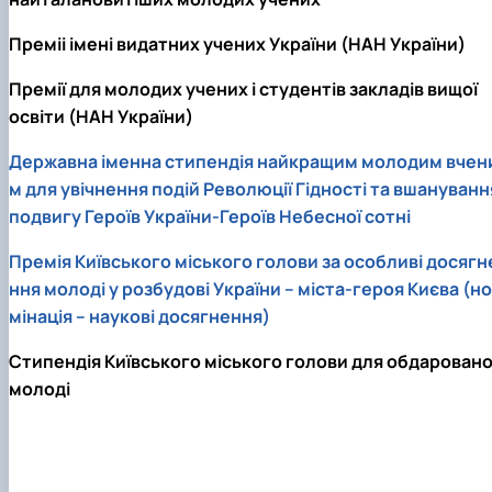
Преміі імені видатних учених України (НАН України)
Премії для молодих учених і студентів закладів вищої
освіти (НАН України)
Державна іменна стипендія найкращим молодим вчен
м для увічнення подій Революції Гідності та вшануванн
подвигу Героїв України-Героїв Небесної сотні
Премія Київського міського голови за особливі досягн
ння молоді у розбудові України – міста-героя Києва (но
мінація – наукові досягнення)
Стипендія Київського міського голови для обдаровано
молоді