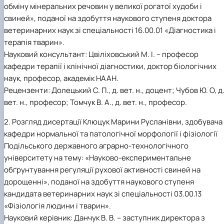
обміну мінеральних речовин у великої рогатої худоби і
(MOOCs)
SEB-2025
Learning
Farm named after O.V. Muzychenko
Science
Architecture and Design
Faculty of Design and Engineering
International Students Office
University Research Services Catalogue
Faculty of Economics
Educational and Research Farm «Vorzel»
Research Institute of Forestry and Ornamenta
Berezhany Agrotechnical Institute
свиней», поданої на здобуття наукового ступеня доктора
Horticulture
Faculty of Food Science, Nutrition and Qualit
Berezhany Professional College
ветеринарних наук зі спеціальності 16.00.01 «Діагностика і
Management
Research Institute of Technology and Quality
Bobrovytsia Professional College named after 
терапія тварин».
Animal Products
Mainova
Faculty of Humanities and Pedagogy
Науковий консультант: Цвіліховський М. І. – професор
Faculty of Information Technologies
Research and Design Institute of
Boyarka College of Ecology and Natural
кафедри терапії і клінічної діагностики, доктор біологічних
Standardisation and Technologies of Eco-Safe a
Resources
Faculty of Land Management
наук, професор, академік НААН.
Organic Products
Faculty of Law
Crimean Agro-Industrial College
Рецензенти: Долецький С. П., д. вет. н., доцент; Чубов Ю. О, д
Faculty of Veterinary Medicine
Ukrainian Laboratory of Quality and Safety of
Crimean Technical College of Land Reclamati
Agricultural Products
and Agricultural Mechanisation
Mechanical and Technological Faculty
вет. н., професор; Томчук В. А., д. вет. н., професор.
Faculty of Plant Protection, Biotechnology an
Ukrainian Research Institute of Agricultural
Irpin Professional College
2. Розгляд дисертації Клюцук Марини Русланівни, здобувача
Ecology
Radiology
Mukachevo Professional College
Nemishaieve Professional College
кафедри нормальної та патологічної морфології і фізіології
Nizhyn Agrotechnical Institute
Подільського державного аграрно-технологічного
Nizhyn Professional College
університету на тему: «Науково-експериментальне
Prybrezhne Agrarian College
обґрунтування регуляції рухової активності свиней на
Rivne Professional College
дорощенні», поданої на здобуття наукового ступеня
Zalishchyky Professional College named after
кандидата ветеринарних наук зі спеціальності 03.00.13
Ye. Khraplivyi
«Фізіологія людини і тварин».
Науковий керівник: Данчук В. В. – заступник директора з