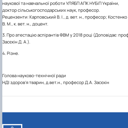
наукової та навчальної роботи УЛЯБП АПК НУБіП України,
доктор сільськогосподарських наук, професор.
Рецензенти: Карповський В. І., д. вет. н., професор; Костенко
В. М., к. вет. н., доцент.
3. Про атестацію аспірантів ФВМ у 2018 році (Доповідає: про
Засєкін Д. А.).
4. Різне.
Голова науково-технічної ради
НДІ здоров’я тварин, д.вет.н., професор Д.А. Засєкін