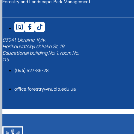
Forestry and Landscape-Park Management
КОРЕНЬ Володимир Анатолійович (24.10.19
- 08.02.2025 р.), випускник 2013 рок…
ЛАЗЕБНИК Іван Вікторович (25.02.1993 -
17.09.2023 р.), випускник 2019 року, спі…
ЛЕВЧЕНКО Валентин Віталійович (10.11.2003
19.07.2022 р.), студент 1-го курсу …
03041, Ukraine, Kyiv,
ЛІЧНИЙ Юрій Русланович (06.05.1996 -
Horikhuvatskyi shliakh St, 19
15.12.2024 р.), випускник 2019 року.
Educational building No. 1, room No.
МИКУЛІЧ Богдан Олексійович (07.08.1991
119
-12.07.2023 р.), випускник 2013 року.
МИРОНЕНКО Михайло Вікторович (02.10.19
(044) 527-85-28
- 24.05.2024 р.), випускник 1999 року.
МУЗИЧЕНКО Костянтин Вікторович
(18.02.1993 – 13.02.2023 р.), випускник 2021
office.forestry@nubip.edu.ua
рок…
ОБЛОМЕЙ Семен Олександрович (13.06.20
- 21.06.2022 р.), студент 3-го курсу 20…
ПАЛІЄНКО Максим Володимирович (14.11.19
- 24.08.2022 р.), випускник 2011 року.
ПЕТРИЧЕНКО Віктор Михайлович (30.11.1985
17.05.2022 р.), випускник 2011 року.