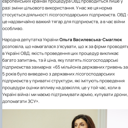
європейських країнах процедура ОВД проводиться лише у
разі зміни цільового використання. У нас же ця норма
стосується діяльності лісогосподарських підприємств. ОВД 
це надзвичайно важкий тягар для підприємств, а в час війни
особливо.
Народна депутатка України
Ольга Василевська-Смаглюк
розповіла, що намагалася з’ясувати, що ж за фірми проводят
в Україні ОВД, якість проведення цих процедур викликає
багато запитань, та й ціна, яку платять лісогосподарські
підприємства захмарна: «65 мільйонів державних гривень за
5 років було виведено з державних лісогосподарських
підприємств у приватні структури, які імітують проведення
процедури оцінки впливу на довкілля, це у той час, коли в
Україні війна і ми маємо підтримувати армію, купувати дрони,
допомагати ЗСУ».