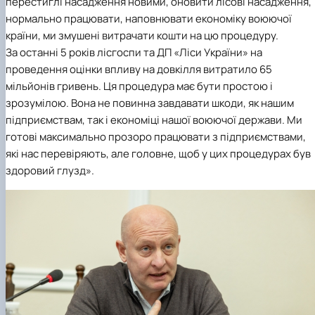
перестиглі насадження новими, оновити лісові насадження,
нормально працювати, наповнювати економіку воюючої
країни, ми змушені витрачати кошти на цю процедуру.
За останні 5 років лісгоспи та
ДП «Ліси України»
на
проведення оцінки впливу на довкілля витратило 65
мільйонів гривень. Ця процедура має бути простою і
зрозумілою. Вона не повинна завдавати шкоди, як нашим
підприємствам, так і економіці нашої воюючої держави. Ми
готові максимально прозоро працювати з підприємствами,
які нас перевіряють, але головне, щоб у цих процедурах був
здоровий глузд».