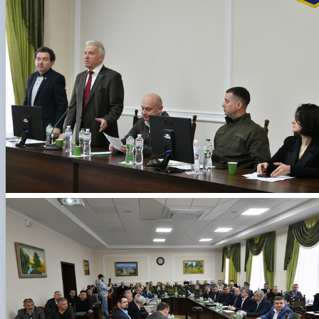
КОРЕНЬ Володимир Анатолійович (24.10.19
- 08.02.2025 р.), випускник 2013 рок…
ЛАЗЕБНИК Іван Вікторович (25.02.1993 -
17.09.2023 р.), випускник 2019 року, спі…
ЛЕВЧЕНКО Валентин Віталійович (10.11.2003
19.07.2022 р.), студент 1-го курсу …
ЛІЧНИЙ Юрій Русланович (06.05.1996 -
15.12.2024 р.), випускник 2019 року.
МИКУЛІЧ Богдан Олексійович (07.08.1991
-12.07.2023 р.), випускник 2013 року.
МИРОНЕНКО Михайло Вікторович (02.10.19
- 24.05.2024 р.), випускник 1999 року.
МУЗИЧЕНКО Костянтин Вікторович
(18.02.1993 – 13.02.2023 р.), випускник 2021
рок…
ОБЛОМЕЙ Семен Олександрович (13.06.20
- 21.06.2022 р.), студент 3-го курсу 20…
ПАЛІЄНКО Максим Володимирович (14.11.19
- 24.08.2022 р.), випускник 2011 року.
ПЕТРИЧЕНКО Віктор Михайлович (30.11.1985
17.05.2022 р.), випускник 2011 року.