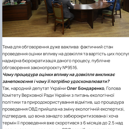
СЕРГА Петро Грирорович (18.06.1999 -
17.04.2024 р.), студент 2-го курсу 2024 рі…
СОЛОВЙОВ Сергій Олександрович
(08.06.1983 - 27.09.2022 р.), випускник 2017
року.
СОРОКА Олександр Григорович (03.07.1986 
03.07.2023 р.), випускник 2019 року.
СТЕПАНОВ Віталій Анатолійович (09.06.19
Тема для обговорення дуже важлива: фактичний стан
- 20.05.2022 р.), випускник 1999 року.
проведення оцінки впливу на довкілля та вартість цих послуг
ТЕРЕЩЕНКО Ростислав Віталійович (14.11.1
надмірна бюрократизація даного процесу, публічне
- 28.12.2023 р.), студент 2 курсу з…
обговорення законопроєкту №9516.
ТУШАКОВСЬКИЙ Борис Олександрович
Чому процедура оцінки впливу на довкілля викликає
(02.05.1981 - 02.02.2025 р.), випускник 2003 р…
занепокоєння і чому її потрібно удосконалювати?
ШЕВЧЕНКО Володимир В’ячеславович
Так, народний депутат України
Олег Бондаренко
, Голова
(30.06.1965 - 03.2022 р.), випускник 1992 року.
ШИНКАРЬОВ Олексій Сергійович (30.03.19
Комітету Верховної Ради України з питань екологічної
- 25.08.2023 р.), випускник 2016 року.
політики та природокористування
відмітив, що процедура
ЯРЕМА Микола Юрійович (13.12.1973 -
проведення ОВД прийшла на зміну екологічній експертизі,
18.12.2022 р.), випускник 1996 року.
підтвердив, що вона занадто забюрокритизована і хоча
термін її проведення вже скоротився з 6 місяців до 2.5 над