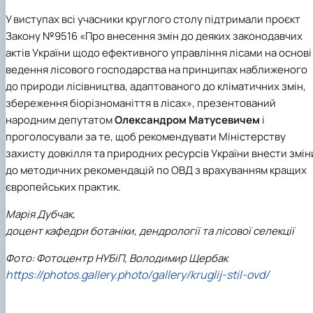
У виступах всі учасники круглого столу підтримали проєкт
Закону №9516 «Про внесення змін до деяких законодавчих
актів України щодо ефективного управління лісами на основі
ведення лісового господарства на принципах наближеного
до природи лісівництва, адаптованого до кліматичних змін,
збереження біорізноманіття в лісах», презентований
народним депутатом
Олександром Матусевичем
і
проголосували за те, щоб рекомендувати
Міністерству
захисту довкілля та природних ресурсів України
внести змін
до методичних рекомендацій по ОВД з врахуванням кращих
європейських практик.
Марія Дубчак,
доцент кафедри ботаніки, дендрології та лісової селекції
Фото: Фотоцентр НУБіП, Володимир Щербак
https://photos.gallery.photo/gallery/kruglij-stil-ovd/