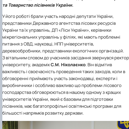
БОРИСЕНКО Володимир Валерійович
та Товариство лісівників України.
(29.07.1981 - 02.02.2024 р.), випускник 2002
ро…
У його роботі брали участь народні депутати України,
ГОЛУБ Артур Володимирович (13.04.1994 -
представники Державного агентства лісових ресурсів
12.09.2021 р.), випускник 2020 року.
України та їх управлінь, ДП «Ліси України», керівники
ГОРЕЦЬКИЙ Олег Петрович (22.11.1974 -
міжрегіональних управлінь у філіях, які мають проблемні
18.06.2022 р.), випускник 1999 року.
питання з ОВД, науковці, НПП університетів,
ГОРОБЕНКО Олександр Миколайович
(13.09.1986 - 11.11.2024 р.), випускник 2023 ро…
деревообробники, представники екологічних організацій.
ДАНИЛЕНКО Андрій Миколайович (04.07.19
З вітальним словом до учасників засідання звернувся ректор
- 24.08.2024 р.), випускник 2016 року.
університету, академік
С.М. Ніколаєнко
. Він відмітив
ДОСЯК Дмитро Дмитрович (14.05.1981 -
важливість і своєчасність проведення таких заходів, коли в
22.12.2023 р.), випускник 2004 року.
обговоренні приймають участь законодавці, експерти і
ДРУЗЬ Валерій Іванович (02.10.1980 -
виробничники і особливо важливо що проблеми лісового
05.09.2023 р.), випускник 2003 року.
господарства обговорюються в нашому одному з кращих
ДУБИНА Сергій Анатолійович (24.04.1983 -
31.07.2023 р.), випускник 2005 року.
університетів України, який є базовим для підготовки
ЗАЛОЗНИЙ Вʼячеслав Анатолійович
лісівників, має багатопрофільні освітянські програми для
(11.06.1984 - 24.09.2024 р.), випускник 2006
більшості напрямків розвитку держави.
ро…
КОВАЛЬСЬКИЙ Павло Васильович (25.06.19
- 06.05.2022 р.), випускник 1999 року.