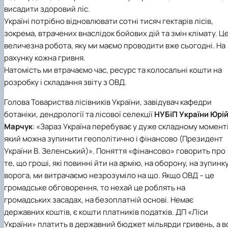
висадити здоровий ліс.
Україні потрібно відновлювати сотні тисяч гектарів лісів,
зокрема, втрачених внаслідок бойових дій та змін клімату. Ц
величезна робота, яку ми маємо проводити вже сьогодні. На
рахунку кожна гривня.
Натомість ми втрачаємо час, ресурс та колосальні кошти на
розробку і складання звіту з ОВД.
Голова
Товариства лісівників України
, завідувач
кафедри
ботаніки, дендрології та лісової селекції
НУБіП України
Юрі
Марчук
: «Зараз Україна перебуває у дуже складному моменті
який можна зупинити геополітично і фінансово (Президент
України В. Зеленський)». Поняття «фінансово» говорить про
те, що гроші, які повинні йти на армію, на оборону, на зупинк
ворога, ми витрачаємо незрозуміло на що. Якщо ОВД – це
громадське обговорення, то нехай це роблять на
громадських засадах, на безоплатній основі. Немає
державних коштів, є кошти платників податків. ДП «Ліси
України» платить в державний бюджет мільярди гривень, а в