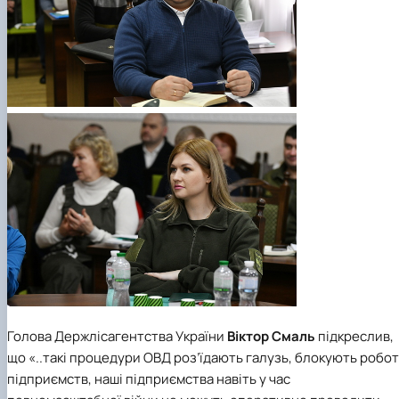
Голова
Держлісагентства України
Віктор Смаль
підкреслив,
що «..такі процедури ОВД роз’їдають галузь, блокують робо
підприємств, наші підприємства навіть у час