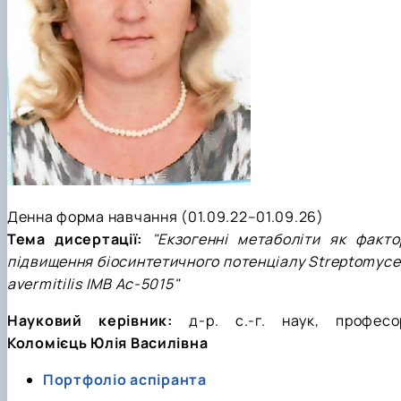
Денна форма навчання (
01.09.22–01.09.26
)
Тема дисертації:
"Екзогенні метаболіти як факто
підвищення біосинтетичного потенціалу Streptomyce
avermitilis ІМВ Ас-5015"
Науковий керівник:
д-р. с.-г. наук, професо
Коломієць Юлія Василівна
Портфоліо аспіранта