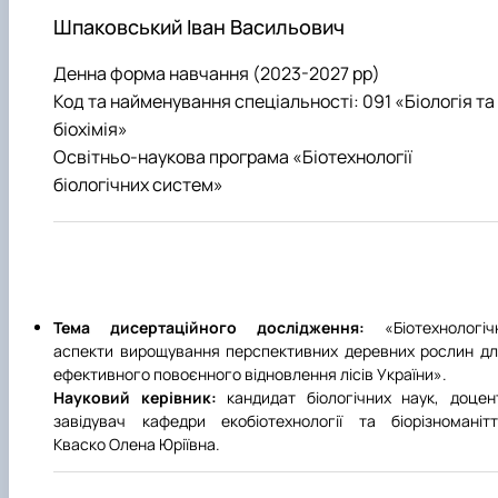
Забезпечення ОПП «Екологічний контроль 
Шпаковський Іван Васильович
аудит»
Денна форма навчання (2023-2027 рр)
Код та найменування спеціальності: 091 «Біологія та
біохімія»
Освітньо-наукова програма «Біотехнології
біологічних систем»
Тема дисертаційного дослідження:
«Біотехнологіч
аспекти вирощування перспективних деревних рослин д
ефективного повоєнного відновлення лісів України».
Науковий керівник:
кандидат біологічних наук, доцен
завідувач кафедри екобіотехнології та біорізноманіт
Кваско Олена Юріївна.