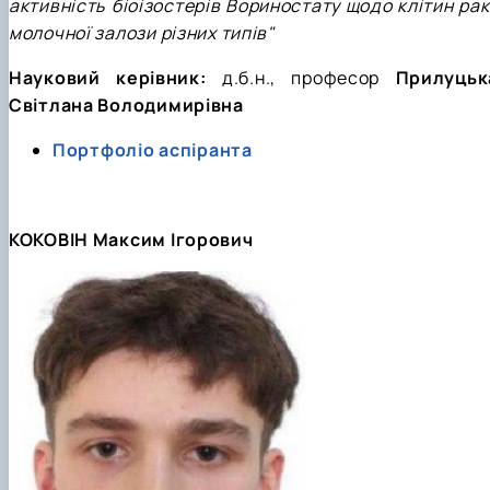
активність біоізостерів Вориностату щодо клітин рак
молочної залози різних типів"
Науковий керівник:
д.б.н., професор
Прилуцьк
Світлана Володимирівна
Портфоліо аспіранта
КОКОВІН Максим Ігорович