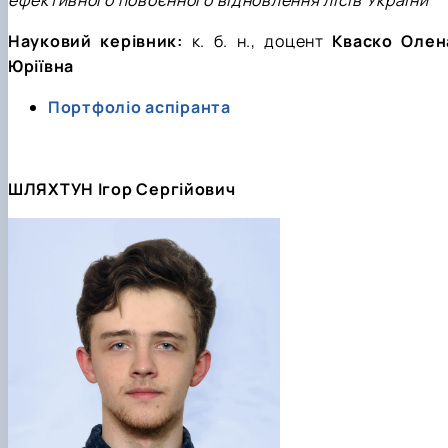
ефективного повоєнного відновлення лісів України
"
Науковий керівник:
к. б. н.
, доцент
Кваско Олен
Юріївна
Портфоліо аспіранта
ШЛЯХТУН Ігор Сергійович