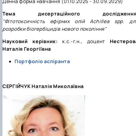
Денна форма навчання (01.10.2025 - 30.09.2029)
Тема дисертаційного дослідження
"Фітотоксичність ефірних олій Achillea spp. дл
розробки біогербіцидів нового покоління"
Науковий керівник:
к.с.-г.н., доцент
Нестеров
Наталія Георгіївна
Портфоліо аспіранта
СЕРГІЙЧУК Наталія Миколаївна