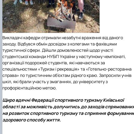
Викладачі кафедри отримали незабутні враження від даного
заходу. Відбувся обмін досвідом з колегами та фахівцями
туристичної сфери. Дійшли домовленостей щодо участі
студентської команди
НУБіП України
у наступному чемпіонаті,
організації подорожей студентів, які навчаються за
спеціальностями «Туризм і рекреація»
та
«Готельно-ресторанна
справа»
по туристичним об’єктам рідного краю. Запросили учнів
шкіл, які брали участь у змаганнях, до університету з
профорієнтаційною метою.
Щиро вдячні Федерації спортивного туризму Київської
області за можливість долучитись до заходів спрямовани
на розвиток спортивного туризму та сприяння формуванн
здорового способу життя.