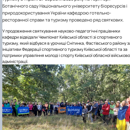
наукового гуртка «Туризм&Рекреація»
Презентація про роботу гуртка
Звіт про роботу гуртка
Науковий доробок членів студентського
Ботанічного саду Національного університету біоресурсів і
наукового гуртка "Туристичний візіонер"
Презентація про роботу гуртка
Звіт про роботу гуртка
природокористування України кафедрою готельно-
Презентація про роботу гуртка
Звіт про роботу гуртка
ресторанної справи та туризму проведено ряд святкових.
Презентація про роботу гуртка
У продовження святкування науково-педагогічні працівники
кафедри відвідали
Чемпіонат Київської області зі спортивного
туризму
, який відбувся в урочищі Снітинка, Фастівського району з
ініціативи Федерації спортивного туризму Київської області та за
підтримки управління молоді і спорту Київської обласної військово
адміністрації.