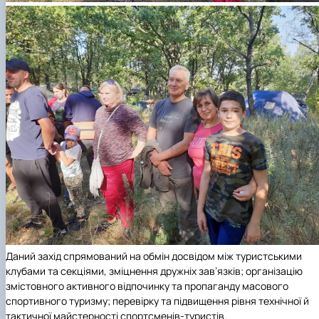
Даний захід спрямований на обмін досвідом між туристськими
клубами та секціями, зміцнення дружніх зав’язків; організацію
змістовного активного відпочинку та пропаганду масового
спортивного туризму; перевірку та підвищення рівня технічної й
тактичної майстерності спортсменів-туристів.