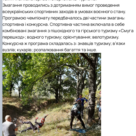
Змагання проводились з дотриманням вимог проведення
всеукраїнських спортивних заходів в умовах воєнного стану.
Програмою чемпіонату передбачалось дві частини змагань:
спортивна і конкурсна. Спортивна частина включала в себе
комбіновані змагання з пішохідного та гірського туризму «Смуга
перешкод»; водного туризму; орієнтування; велотуризму.
Конкурсна ж програма складалась з: знавців туризму; в’язки
вузлів; кухарів; розпалювання багаття та інше.