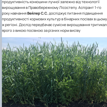
продуктивність конюшини лучної залежно від технології
вирощування в Правобережному Лісостепу. Аспірант 1-го
року навчання
Вейлер С.С.
досліджує питання підвищення
продуктивності кормових культур в бінарних посівах в цьому
ж регіоні. Дослід передбачає сумісне вирощування тритика
ярого з викою посівною за різних норм висіву