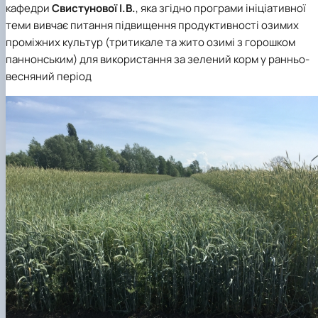
кафедри
Свистунової І.В.
, яка згідно програми ініціативної
теми вивчає питання підвищення продуктивності озимих
проміжних культур (тритикале та жито озимі з горошком
паннонським) для використання за зелений корм у ранньо-
весняний період