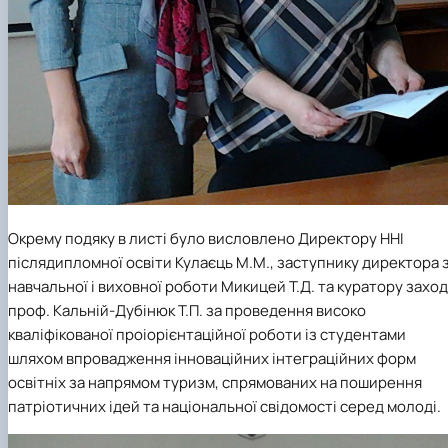
Окрему подяку в листі було висловлено Директору ННІ
післядипломної освіти
Кулаєць М.М.,
заступнику директора 
навчальної і виховної роботи
Микицей Т.Д.
та куратору захо
проф.
Кальній-Дубінюк Т.П.
за проведення високо
кваліфікованої проіорієнтаційної роботи із студентами
шляхом впровадження інноваційних інтеграційних форм
освітніх за напрямом туризм, спрямованих на поширення
патріотичних ідей та національної свідомості серед молоді.