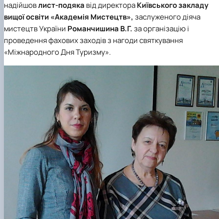
надійшов
лист-подяка
від директора
Київського закладу
наукового гуртка «Туризм&Рекреація»
Презентація про роботу гуртка
Звіт про роботу гуртка
Науковий доробок членів студентського
наукового гуртка "Туристичний візіонер"
Презентація про роботу гуртка
Звіт про роботу гуртка
вищої освіти «Академія Мистецтв»,
заслуженого діяча
Презентація про роботу гуртка
Звіт про роботу гуртка
мистецтв України
Романчишина В.Г.
за організацію і
Презентація про роботу гуртка
проведення фахових заходів з нагоди святкування
«Міжнародного Дня Туризму».