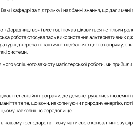
ам і кафедрі за підтримку і надбанні знання, що дали мені
тю «Дорадництво» і вже тоді почав цікавиться
не тільки ро
ська робота стосувалась використання альтернативних дже
ературні джерела і практичне надбання з цього напряму, с
пі
акі системи.
я мого успішного захисту магістерської роботи, ми прийшли
каві телевізійні програми, де демонструвались іноземні і 
маніття та те, що вони, накопичуючи природну енергію, пот
 цьому навколишнє середовище.
в в нашому господарстві
і хочу мати свою консалтингову фір