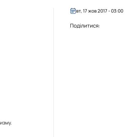
вт, 17 жов 2017 - 03:00
есторатор"
гротурист»
oReCa"
уризм&Рекреація»
ристичний візіонер"
Поділитися:
изму.