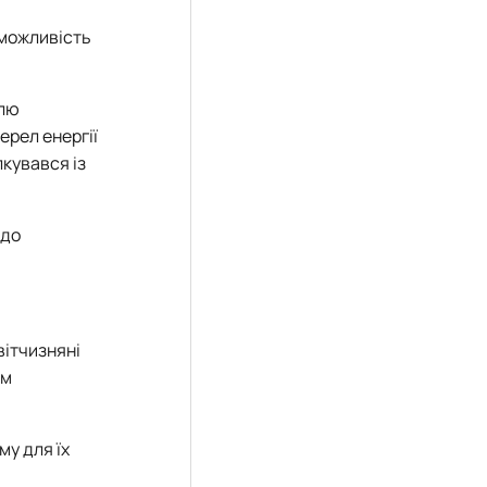
 можливість
ллю
рел енергії
лкувався із
 до
вітчизняні
ім
му для їх