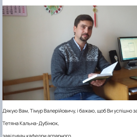
Дякую Вам, Тімур Валерійовичу, і бажаю, щоб Ви успішно з
Тетяна Кальна-Дубінюк,
завідувач кафедри аграрного