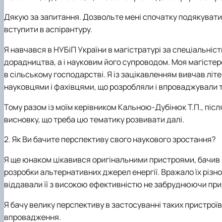
Дякую за запитання. Дозвольте мені спочатку подякувати В
вступити в аспірантуру.
Я навчався в НУБіП України в магістратурі за спеціальніс
дорадництва, а і науковим його супроводом.
Моя магістер
в сільському господарстві. Я із зацікавленням вивчав літ
науковцями і фахівцями, що розробляли і впроваджували т
Тому разом із моїм керівником Кальною-Дубінюк Т.П., післ
висновку, що треба цю тематику розвивати далі.
2.
Як Ви бачите перспективу свого наукового зростання?
Я ще юнаком цікавився оригінальними пристроями, бачив ці
розробки альтернативних джерел енергії. Вражало їх різно
віддавали її з високою ефективністю
не забруднюючи при
Я
бачу велику перспективу
в застосуванні таких пристрої
впровадження.