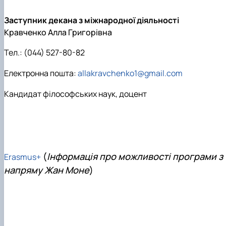
Кафедра англійської філології
Кафедра фізичної культури і спорту
Заступник декана з міжнародної діяльності
Кафедра філософії та міжнародної
Кравченко Алла Григорівна
комунікації
Кафедра психології
Тел.:
(044) 527-80-82
Кафедра культурології
Електронна пошта:
allakravchenko1@gmail.com
Кандидат філософських наук, доцент
(
Інформація про можливості програми з
Erasmus+
напряму Жан Моне
)