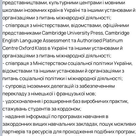
представництвами, культурними центрами і мовними
школами іноземних країн в Україні та іншими установами й
організаціями з питань міжнародної діяльності;
- співпраця з міністерствами, відомствами, офіційними
представниками Cambridge University Press, Cambridge
English Language Assessment та Authorised Platinum
Centre Oxford Klass в Україні та іншими установами й
організаціями з питань міжнародної діяльності;
- співпраця з Міністерством соціальної політики України,
відомствами та іншими установами й організаціями з
питань соціальної політики і міжнародної діяльності;
- супровід іноземних делегацій із забезпеченням
перекладу з німецької і французької мов;
- удосконалення і розширення баз виробничих практик,
стажувань студентів за кордоном;
- надання інформації по програмах навчання в
закордонних вищих навчальних закладах, пошук можливи
партнерів та ресурсів для проходження подібних програм;