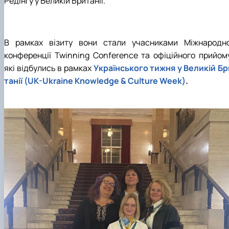
Редінгу у Великій Британії.
В рамках візиту вони стали учасниками Міжнародно
конференції
Twinning Conference
та офіційного прийому
які відбулись в рамках
Українськ
ого
тиж
ня
у Великій Бр
танії (UK-Ukraine Knowledge & Culture Week)
.