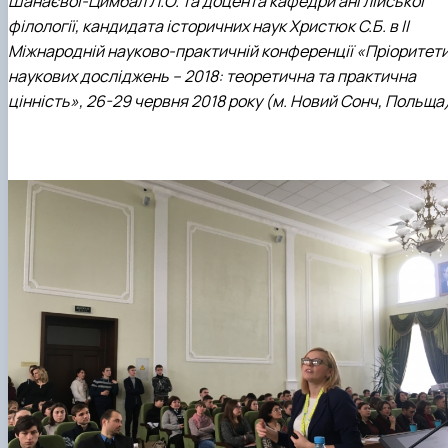
Шанаєвої-Цимбал Л.О. та доцента кафедри англійської
філології, кандидата історичних наук Христюк С.Б. в ІІ
Міжнародній науково-практичній конференції «Пріоритет
наукових досліджень – 2018: теоретична та практична
цінність», 26-29 червня 2018 року (м. Новий Сонч, Польща)