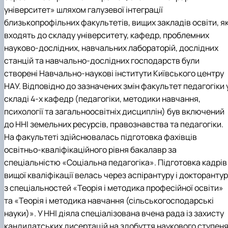
університет» шляхом галузевої інтеграції
близькопрофільних факультетів, вищих закладів освіти, як
входять до складу університету, кафедр, проблемних
науково-дослідних, навчальних лабораторій, дослідних
станцій та навчально-дослідних господарств були
створені Навчально-наукові інститути Київського центру
НАУ. Відповідно до зазначених змін факультет педагогіки 
складі 4-х кафедр (педагогіки, методики навчання,
психології та загальноосвітніх дисциплін) був включений
до ННІ земельних ресурсів, правознавства та педагогіки.
На факультеті здійснювалась підготовка фахівців
освітньо-кваліфікаційного рівня бакалавр за
спеціальністю «Соціальна педагогіка». Підготовка кадрів
вищої кваліфікації велась через аспірантуру і докторанту
з спеціальностей «Теорія і методика професійної освіти»
та «Теорія і методика навчання (сільськогосподарські
науки)». У ННІ діяла спеціалізована вчена рада із захисту
кандидатських дисертацій на здобуття наукового ступен