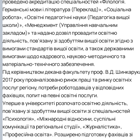
проведено акредитацію спеціальностей «Філологія.
Германські мови і література (Переклад)», «Соціальна
робота», «Освітні педагогічні науки (Педагогіка вищої
школи)», «Менеджмент (Управління навчальним
закладом)» та надано
дозвіл провадити освітню
діяльність, пов’язану зі здобуттям вищої освіти згідно з
вимогами стандартів вищої освіти, а також державними
вимогами щодо кадрового, науково-методичного та
матеріально-технічного забезпечення.
Під керівництвом декана факультету проф. В.Д. Шинкарук
2017 року проаналізовано ринок праці та ринку освітніх
послуг регіону, потреби роботодавців у відповідних
фахівцях, попит на певні освітні послуги.
Уперше в університеті розпочато освітню діяльність,
пов’язану зі здобуттям вищої освіти зі спеціальностей
«Психологія», «Міжнародні відносини, суспільні
комунікації та регіональні студії», «Журналістика»,
«Професійна освіта». Розширено підготовку фахівців зі