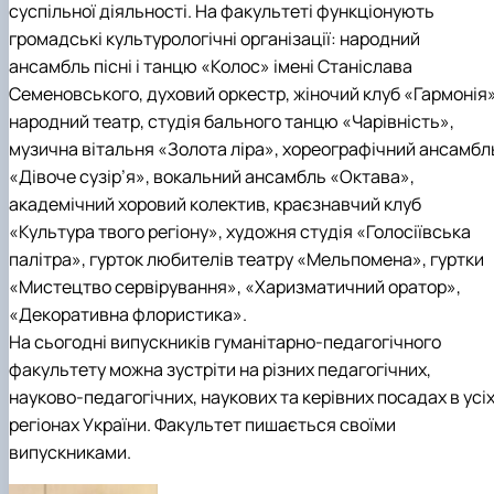
суспільної діяльності. На факультеті функціонують
громадські культурологічні організації: народний
ансамбль пісні і танцю «Колос» імені Станіслава
Семеновського, духовий оркестр, жіночий клуб «Гармонія»
народний театр, студія бального танцю «Чарівність»,
музична вітальня «Золота ліра», хореографічний ансамбл
«Дівоче сузір’я», вокальний ансамбль «Октава»,
академічний хоровий колектив, краєзнавчий клуб
«Культура твого регіону», художня студія «Голосіївська
палітра», гурток любителів театру «Мельпомена», гуртки
«Мистецтво сервірування», «Харизматичний оратор»,
«Декоративна флористика».
На сьогодні випускників гуманітарно-педагогічного
факультету можна зустріти на різних педагогічних,
науково-педагогічних, наукових та керівних посадах в усі
регіонах України. Факультет пишається своїми
випускниками.