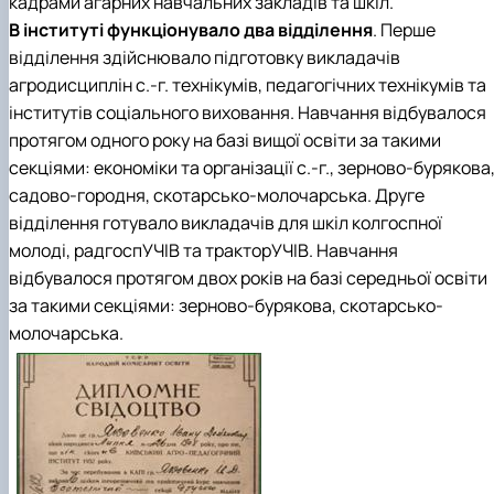
кадрами агарних навчальних закладів та шкіл.
В інституті функціонувало два відділення
. Перше
відділення здійснювало підготовку викладачів
агродисциплін с.-г. технікумів, педагогічних технікумів та
інститутів соціального виховання. Навчання відбувалося
протягом одного року на базі вищої освіти за такими
секціями: економіки та організації с.-г., зерново-бурякова
садово-городня, скотарсько-молочарська. Друге
відділення готувало викладачів для шкіл колгоспної
молоді, радгоспУЧІВ та тракторУЧІВ. Навчання
відбувалося протягом двох років на базі середньої освіти
за такими секціями: зерново-бурякова, скотарсько-
молочарська.