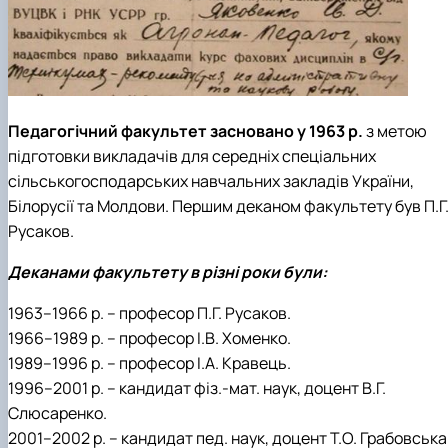
Педагогічний факультет засновано у 1963 р.
з метою
підготовки викладачів для середніх спеціальних
сільськогосподарських навчальних закладів України,
Білорусії та Молдови. Першим деканом факультету був П.Г
Русаков.
Деканами факультету в різні роки були:
1963–1966 р. – професор П.Г. Русаков.
1966–1989 р. – професор І.В. Хоменко.
1989–1996 р. – професор І.А. Кравець.
1996–2001 р. – кандидат фіз.-мат. наук, доцент В.Г.
Слюсаренко.
2001–2002 р. – кандидат пед. наук, доцент Т.О. Грабовська