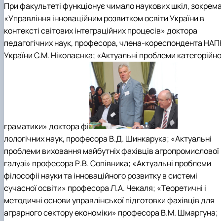
При факультеті функціонує чимало наукових шкіл, зокрем
«Управління інноваційним розвитком освіти України в
контексті світових інтеграційних процесів» доктора
педагогічних наук, професора, члена-кореспондента НАП
України С.М. Ніколаєнка; «Актуальні проблеми категорійно
граматики» доктора фі
лологічних наук, професора В.Д. Шинкарука; «Актуальні
проблеми виховання майбутніх фахівців агропромислової
галузі» професора Р.В. Сопівника; «Актуальні проблеми
філософіі науки та інноваційного розвитку в системі
сучасної освіти» професора Л.А. Чекаля; «Теоретичні і
методичні основи управлінської підготовки фахівців для
аграрного сектору економіки» професора В.М. Шмаргуна;