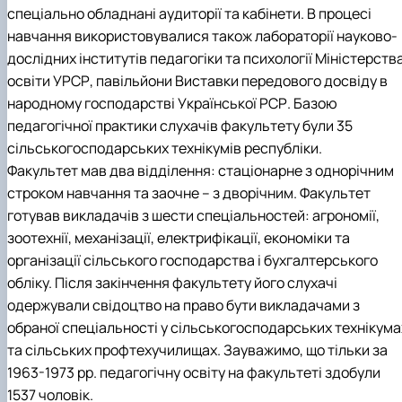
спеціально обладнані аудиторії та кабінети. В процесі
навчання використовувалися також лабораторії науково-
дослідних інститутів педагогіки та психології Міністерств
освіти УРСР, павільйони Виставки передового досвіду в
народному господарстві Української РСР. Базою
педагогічної практики слухачів факультету були 35
сільськогосподарських технікумів республіки.
Факультет мав два відділення: стаціонарне з однорічним
строком навчання та заочне – з дворічним. Факультет
готував викладачів з шести спеціальностей: агрономії,
зоотехнії, механізації, електрифікації, економіки та
організації сільського господарства і бухгалтерського
обліку. Після закінчення факультету його слухачі
одержували свідоцтво на право бути викладачами з
обраної спеціальності у сільськогосподарських технікума
та сільських профтехучилищах. Зауважимо, що тільки за
1963-1973 рр. педагогічну освіту на факультеті здобули
1537 чоловік.