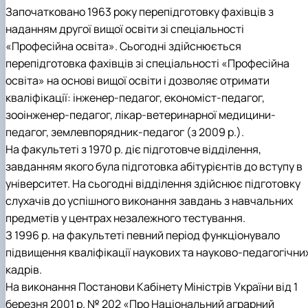
Започатковано 1963 року перепідготовку фахівців з
наданням другої вищої освіти зі спеціальності
«Професійна освіта». Сьогодні здійснюється
перепідготовка фахівців зі спеціальності «Професійна
освіта» на основі вищої освіти і дозволяє отримати
кваліфікації: інженер-педагог, економіст-педагог,
зооінженер-педагог, лікар-ветеринарної медицини-
педагог, землевпорядник-педагог (з 2009 р.).
На факультеті з 1970 р. діє підготовче відділення,
завданням якого була підготовка абітурієнтів до вступу в
університет. На сьогодні відділення здійснює підготовку
слухачів до успішного виконання завдань з навчальних
предметів у центрах незалежного тестування.
З 1996 р. на факультеті певний період функціонувало
підвищення кваліфікації наукових та науково-педагогічни
кадрів.
На виконання Постанови Кабінету Міністрів України від 1
березня 2001 р. № 202 «Про Національний аграрний