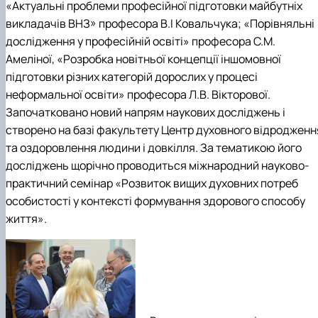
«Актуальні проблеми професійної підготовки майбутніх
викладачів ВНЗ» професора В.І Ковальчука; «Порівняльні
дослідження у професійній освіті» професора С.М.
Амеліної, «Розробка новітньої концепції іншомовної
підготовки різних категорій дорослих у процесі
неформальної освіти» професора Л.В. Вікторової.
Започатковано новий напрям наукових досліджень і
створено на базі факультету Центр духовного відродженн
та оздоровлення людини і довкілля. За тематикою його
досліджень щорічно проводиться міжнародний науково-
практичний семінар «Розвиток вищих духовних потреб
особистості у контексті формування здорового способу
життя».