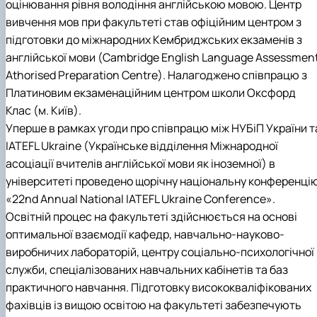
оцінювання рівня володіння англійською мовою. Центр
вивчення мов при факультеті став офіційним центром з
підготовки до міжнародних Кембриджських екзаменів з
англійської мови (Cambridge English Language Assessmen
Athorised Preparation Centre). Налагоджено співпрацю з
Платиновим екзаменаційним центром школи Оксфорд
Клас (м. Київ).
Уперше в рамках угоди про співпрацю між НУБіП України т
IATEFL Ukraine (Українське відділення Міжнародної
асоціації вчителів англійської мови як іноземної) в
університеті проведено щорічну національну конференці
«22nd Annual National IATEFL Ukraine Conference».
Освітній процес на факультеті здійснюється на основі
оптимальної взаємодії кафедр, навчально-науково-
виробничих лабораторій, центру соціально-психологічної
служби, спеціалізованих навчальних кабінетів та баз
практичного навчання. Підготовку висококваліфікованих
фахівців із вищою освітою на факультеті забезпечують