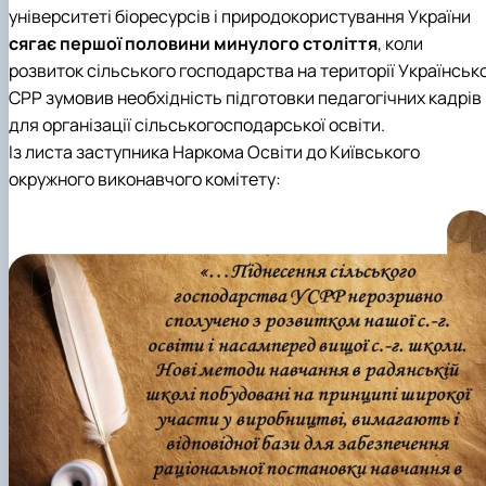
Кафедра англійської філології
університеті біоресурсів і природокористування України
Кафедра фізичної культури і спорту
сягає першої половини минулого століття
, коли
Кафедра філософії та міжнародної
розвиток сільського господарства на території Українсько
комунікації
СРР зумовив необхідність підготовки педагогічних кадрів
Кафедра психології
для організації сільськогосподарської освіти.
Кафедра культурології
Із листа заступника Наркома Освіти до Київського
окружного виконавчого комітету: