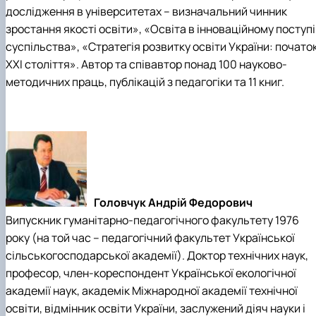
дослідження в університетах – визначальний чинник
зростання якості освіти», «Освіта в інноваційному поступі
суспільства», «Стратегія розвитку освіти України: почато
XXI століття». Автор та співавтор понад 100 науково-
методичних праць, публікацій з педагогіки та 11 книг.
Головчук Андрій Федорович
Випускник гуманітарно-педагогічного факультету 1976
року (на той час – педагогічний факультет Української
сільськогосподарської академії). Доктор технічних наук,
професор, член-кореспондент Української екологічної
академії наук, академік Міжнародної академії технічної
освіти, відмінник освіти України, заслужений діяч науки і