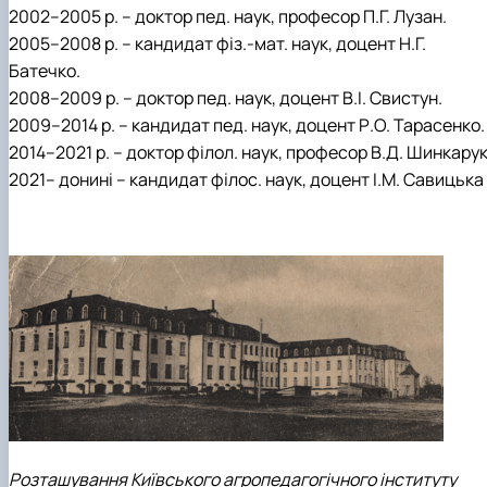
2002–2005 р. – доктор пед. наук, професор П.Г. Лузан.
2005–2008 р. – кандидат фіз.-мат. наук, доцент Н.Г.
Батечко.
2008–2009 р. – доктор пед. наук, доцент В.І. Свистун.
2009–2014 р. – кандидат пед. наук, доцент Р.О. Тарасенко.
2014–2021 р. – доктор філол. наук, професор В.Д. Шинкару
2021– донині – кандидат філос. наук, доцент І.М. Савицька
Розташування Київського агропедагогічного інституту