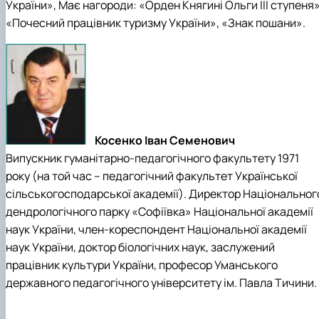
України», Має нагороди: «Орден Княгині Ольги ІІІ ступеня»
«Почесний працівник туризму України», «Знак пошани».
Косенко Іван Семенович
Випускник гуманітарно-педагогічного факультету 1971
року (на той час – педагогічний факультет Української
сільськогосподарської академії). Директор Національног
дендрологічного парку «Софіївка» Національної академії
наук України, член-кореспондент Національної академії
наук України, доктор біологічних наук, заслужений
працівник культури України, професор Уманського
державного педагогічного університету ім. Павла Тичини.