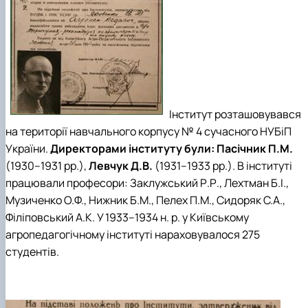
Інститут розташовувався
на території навчального корпусу № 4 сучасного НУБіП
України.
Директорами інституту були: Пасічник П.М.
(1930–1931 рр.),
Левчук Д.В.
(1931–1933 рр.). В інституті
працювали професори: Заклужський Р.Р., Лехтман Б.І.,
Музиченко О.Ф., Нижник Б.М., Пелех П.М., Сидоряк С.А.,
Філіповський А.К. У 1933–1934 н. р. у Київському
агропедагогічному інституті нараховувалося 275
студентів.