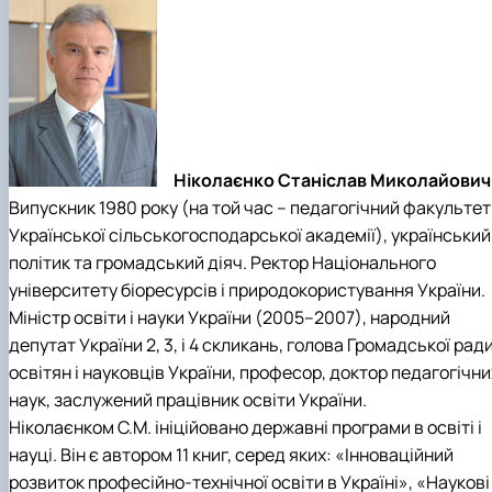
Ніколаєнко Станіслав Миколайович
Випускник 1980 року (на той час – педагогічний факультет
Української сільськогосподарської академії), український
політик та громадський діяч. Ректор Національного
університету біоресурсів і природокористування України.
Міністр освіти і науки України (2005–2007), народний
депутат України 2, 3, і 4 скликань, голова Громадської рад
освітян і науковців України, професор, доктор педагогічни
наук, заслужений працівник освіти України.
Ніколаєнком С.М. ініційовано державні програми в освіті і
науці. Він є автором 11 книг, серед яких: «Інноваційний
розвиток професійно-технічної освіти в Україні», «Наукові