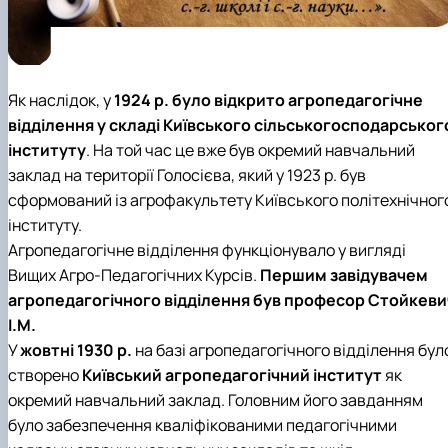
Як наслідок, у
1924 р. було відкрито агропедагогічне
відділення у складі Київського сільськогосподарськог
інституту
. На той час це вже був окремий навчальний
заклад на території Голосієва, який у 1923 р. був
сформований із агрофакультету Київського політехнічног
інституту.
Агропедагогічне відділення функціонувало у вигляді
Вищих Агро-Педагогічних Курсів.
Першим завідувачем
агропедагогічного відділення був професор Стойкеви
І.М.
У
жовтні 1930 р.
на базі агропедагогічного відділення бул
створено
Київський агропедагогічний інститут
як
окремий навчальний заклад. Головним його завданням
було забезпечення кваліфікованими педагогічними