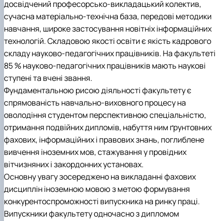
досвідчений професорсько-викладацький колектив,
сучасна матеріально-технічна база, передові методики
навчання, широке застосування новітніх інформаційних
технологій. Складовою якості освіти є якість кадрового
складу науково-педагогічних працівників. На факультеті
85 % науково-педагогічних працівників мають наукові
ступені та вчені звання.
Фундаментальною рисою діяльності факультету є
спрямованість навчально-виховного процесу на
оволодіння студентом перспективною спеціальністю,
отримання подвійних дипломів, набуття ним ґрунтовних
фахових, інформаційних і правових знань, поглиблене
вивчення іноземних мов, стажування у провідних
вітчизняних і закордонних установах.
Основну увагу зосереджено на викладанні фахових
дисциплін іноземною мовою з метою формування
конкурентоспроможності випускника на ринку праці.
Випускники факультету одночасно з дипломом