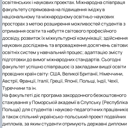
освітянських і наукових проектах. Міжнародна співпраця
факультету спрямована на підвищення іміджу в
національному та міжнародному освітньо-наукових
просторах з метою розширення можливостей студентів з
отримання освіти та набуття світового професійного
досвіду, розвиток їх міжкультурної комунікації; здійснення
наукових досліджень та впровадження досягнень світови
освітніх систем у навчальний процес; адаптацію змісту
підготовки до вимог міжнародних стандартів. Сьогодні
факультет успішно співпрацює із закладами вищої освіти
провідних країн світу: США, Великої Британії, Німеччини,
Австрії, Франції, Італії, Греції, Японії, Польщі, Індії, Чехії,
Туреччини та ін.
На факультеті діє програма закордонного безкоштовного
стажування у Поморській академії в Слупську (Республіка
Польща) для студентів і науково-педагогічних працівників
а також спільний українсько-польський проект подвійних
дипломів, за яким студенти отримують державні дипломи