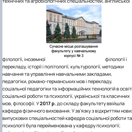
технічних та агробіологічних спеціальностей, англійської
філології, іноземної
філології і
перекладу, історії і політології, культурології, методики
навчання та управління навчальними закладами,
педагогіки, романо-германських мов і перекладу,
соціальної педагогіки та інформаційних технологій в освіті
соціальної роботи та психології, української та класичних
мов, філософії. У
2017 р.
до складу факультету ввійшла
кафедра фізичного виховання. У зв'язку з відкриттям нови
випускових спеціальностей кафедра соціальної роботи та
психології була перейменована у кафедру психології;