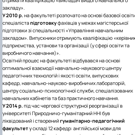
отримати кваліфікацію «викладач вищого навчального
закладу».
У 2010 р.
на факультеті розпочато на основі базової освіт
спеціаліста
підготовку
фахівців у межах магістерської
підготовки зі спеціальності «Управління навчальним
закладом». Випускники отримують кваліфікацію «керівни
підприємства, установи та організації (у сфері освіти та
виробничого навчання)».
Освітній процес на факультеті відбувався на основі
оптимальної взаємодії навчально-наукового центру
педагогічних технологій і якості освіти, випускових
кафедр, навчально-науково-виробничих лабораторій,
центру соціально-психологічної служби, спеціалізованих
навчальних кабінетів та баз практичного навчання.
У 2014 р.
під час чергової структурної реорганізації в
університеті Природничо-гуманітарний ННІ був
ліквідований і створений
гуманітарно-педагогічний
факультет
у складі 12 кафедр: англійської мови для