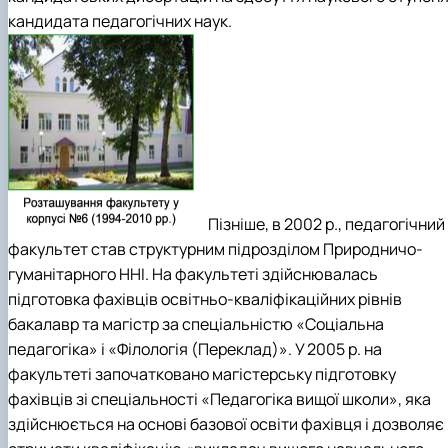
кандидата педагогічних наук.
Пізніше, в 2002 р., педагогічний
факультет став структурним підрозділом Природничо-
гуманітарного ННІ. На факультеті здійснювалась
підготовка фахівців освітньо-кваліфікаційних рівнів
бакалавр та магістр за спеціальністю «Соціальна
педагогіка» і «Філологія (Переклад)». У 2005 р. на
факультеті започатковано магістерську підготовку
фахівців зі спеціальності «Педагогіка вищої школи», яка
здійснюється на основі базової освіти фахівця і дозволяє