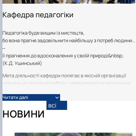
Кафедра педагогіки
Педагогіка буде вищим із мистецтв,
бо вона прагне задовільнити найбільшу з потреб людини…
‒
її прагнення до вдосконалення у своїй природі&nbsp;
(К.Д. Ушинський)
Мета діяльності кафедри полягає в якісній організації
навчально-виховної роботи, спрямованої на оволодіння
студентами психолого-педагогічними знаннями, уміннями
Читати далі
навичками, а також професійно- важливими якостями,
всі
формування наукового світогляду, моральних і естетични
НОВИНИ
цінностей, гармонійний розвиток особистості фахівця.
Кафедра педагогіки є випусковою для трьох освітніх
програм: «Професійна освіта», «Педагогіка вищої школи» 