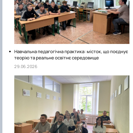
А ще кафедра є майданчиком підвищення педагогічної
майстерності для наставників студентських груп&nbsp;і
молодих викладачів.
Навчальна педагогічна практика: місток, що поєднує
теорію та реальне освітнє середовище
29.06.2026