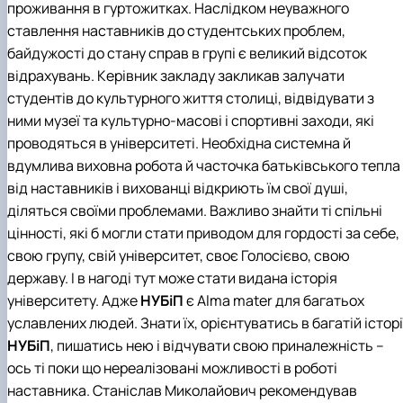
проживання в гуртожитках. Наслідком неуважного
ставлення наставників до студентських проблем,
байдужості до стану справ в групі є великий відсоток
відрахувань. Керівник закладу закликав залучати
студентів до культурного життя столиці, відвідувати з
ними музеї та культурно-масові і спортивні заходи, які
проводяться в університеті. Необхідна системна й
вдумлива виховна робота й часточка батьківського тепла
від наставників і вихованці відкриють їм свої душі,
діляться своїми проблемами. Важливо знайти ті спільні
цінності, які б могли стати приводом для гордості за себе,
свою групу, свій університет, своє Голосієво, свою
державу. І в нагоді тут може стати видана історія
університету. Адже
НУБіП
є Аlma mater для багатьох
уславлених людей. Знати їх, орієнтуватись в багатій історі
НУБіП
, пишатись нею і відчувати свою приналежність –
ось ті поки що нереалізовані можливості в роботі
наставника. Станіслав Миколайович рекомендував