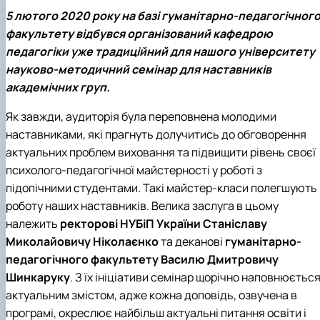
5 лютого 2020 року на базі гуманітарно-педагогічног
факультету відбувся організований кафедрою
педагогіки уже традиційний для нашого університету
науково-методичний семінар для наставників
академічних груп.
Як завжди, аудиторія була переповнена молодими
наставниками, які прагнуть долучитись до обговорення
актуальних проблем виховання та підвищити рівень своєї
психолого-педагогічної майстерності у роботі з
підопічними студентами. Такі майстер-класи полегшують
роботу наших наставників. Велика заслуга в цьому
належить
ректорові
НУБіП України
Станіславу
Миколайовичу Ніколаєнко
та деканові
гуманітарно-
педагогічного факультету
Василю Дмитровичу
Шинкаруку
. З їх ініціативи семінар щорічно наповнюєтьс
актуальним змістом, адже кожна доповідь, озвучена в
програмі, окреслює найбільш актуальні питання освіти і