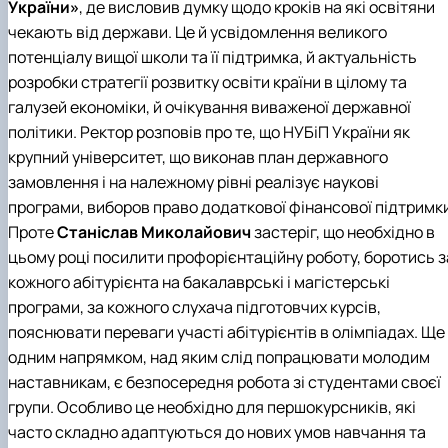
України»
, де висловив думку щодо кроків на які освітяни
чекають від держави. Це й усвідомлення великого
потенціалу вищої школи та її підтримка, й актуальність
розробки стратегії розвитку освіти країни в цілому та
галузей економіки, й очікування виваженої державної
політики. Ректор розповів про те, що НУБіП України як
крупний університет, що виконав план державного
замовлення і на належному рівні реалізує наукові
програми, виборов право додаткової фінансової підтримки
Проте
Станіслав Миколайович
застеріг, що необхідно в
цьому році посилити профорієнтаційну роботу, боротись з
кожного абітурієнта на бакалаврські і магістерські
програми, за кожного слухача підготовчих курсів,
пояснювати переваги участі абітурієнтів в олімпіадах. Ще
одним напрямком, над яким слід попрацювати молодим
наставникам, є безпосередня робота зі студентами своєї
групи. Особливо це необхідно для першокурсників, які
часто складно адаптуються до нових умов навчання та