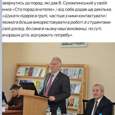
звернутись до порад, які дав В. Сухомлинський у своїй
книзі «Сто порад вчителю», і від себе додав ще декілька:
«Шукати лідерів в групі, частіше з ними контактувати і
якомога більше використовувати в роботі зі студентами
свій досвід, бо саме в ньому наші вихованці, по суті,
вчорашні діти, відчувають потребу»
.