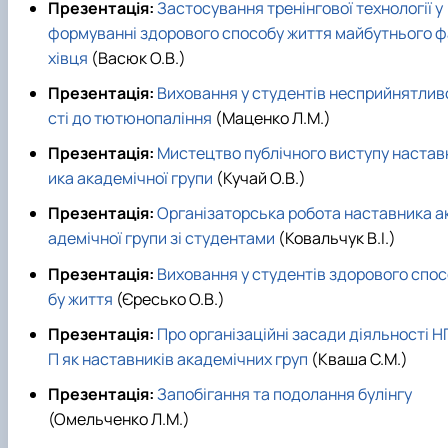
Презентація:
Застосування тренінгової технології у
формуванні здорового способу життя майбутнього ф
хівця
(Васюк О.В.)
Презентація:
Виховання у студентів несприйнятлив
сті до тютюнопаління
(Маценко Л.М.)
Презентація:
Мистецтво публічного виступу настав
ика академічної групи
(Кучай О.В.)
Презентація:
Організаторська робота наставника а
адемічної групи зі студентами
(Ковальчук В.І.)
Презентація:
Виховання у студентів здорового спос
бу життя
(Єресько О.В.)
Презентація:
Про організаційні засади діяльності Н
П як наставників академічних груп
(Кваша С.М.)
Презентація:
Запобігання та подолання булінгу
(Омельченко Л.М.)