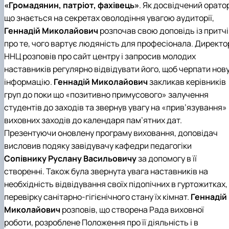
«Громадянин, патріот, фахівець»
. Як досвідчений орато
що знається на секретах оволодіння увагою аудиторії,
Геннадій Миколайович
розпочав свою доповідь із притчі
про те, чого вартує людяність для професіонала. Директо
ННЦ розповів про сайт центру і запросив молодих
наставників регулярно відвідувати його, щоб черпати нов
інформацію.
Геннадій Миколайович
закликав керівників
груп до поки що «позитивно примусового» залучення
студентів до заходів та звернув увагу на «прив’язування»
виховних заходів до календаря пам’ятних дат.
Презентуючи оновлену програму виховання, доповідач
висловив подяку завідувачу
кафедри педагогіки
Сопівнику Руслану Васильовичу
за допомогу в її
створенні. Також була звернута увага наставників на
необхідність відвідування своїх підопічних в гуртожитках,
перевірку санітарно-гігієнічного стану їх кімнат.
Геннадій
Миколайович
розповів, що створена Рада виховної
роботи, розроблене Положення про її діяльність і в