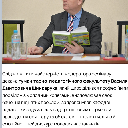
Слід відмітити майстерність модератора семінару –
декана
гуманітарно-педагогічного факультету
Василя
Дмитровича Шинкарука
, який щиро ділився професійни
досвідом з молодими колегами, висловлював своє
бачення піднятих проблем, запропонував кафедрі
педагогіки задуматись над тренінговим форматом
проведення семінару та об’єднав – інтелектуально й
емоційно – цей дискурс молодих наставників.