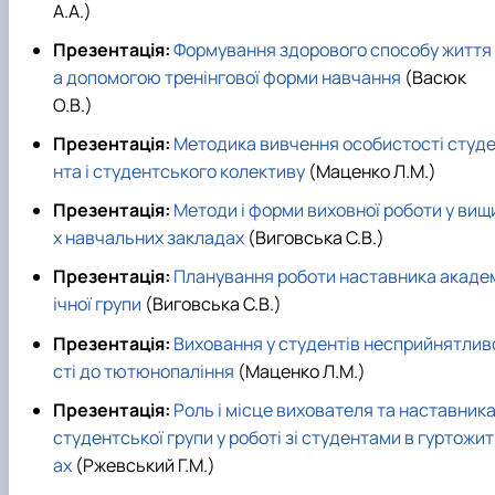
А.А.)
Презентація:
Формування здорового способу життя 
а допомогою тренінгової форми навчання
(Васюк
О.В.)
Презентація:
Методика вивчення особистості студ
нта і студентського колективу
(Маценко Л.М.)
Презентація:
Методи і форми виховної роботи у вищ
х навчальних закладах
(Виговська С.В.)
Презентація:
Планування роботи наставника акаде
ічної групи
(Виговська С.В.)
Презентація:
Виховання у студентів несприйнятлив
сті до тютюнопаління
(Маценко Л.М.)
Презентація:
Роль і місце вихователя та наставник
студентської групи у роботі зі студентами в гуртожит
ах
(Ржевський Г.М.)