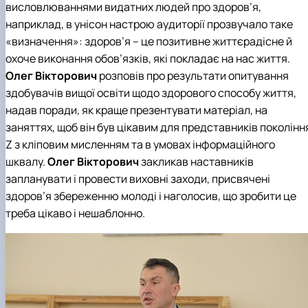
висловлюваннями видатних людей про здоров’я,
наприклад, в унісон настрою аудиторії прозвучало таке
«визначення»: здоров’я – це позитивне життєрадісне й
охоче виконання обов’язків, які покладає на нас життя.
Олег Вікторович
розповів про результати опитування
здобувачів вищої освіти щодо здорового способу життя,
надав поради, як краще презентувати матеріал, на
заняттях, щоб він був цікавим для представників поколінн
Z з кліповим мисленням та в умовах інформаційного
шквалу.
Олег Вікторович
закликав наставників
запланувати і провести виховні заходи, присвячені
здоров’я збереженню молоді і наголосив, що зробити це
треба цікаво і нешаблонно.