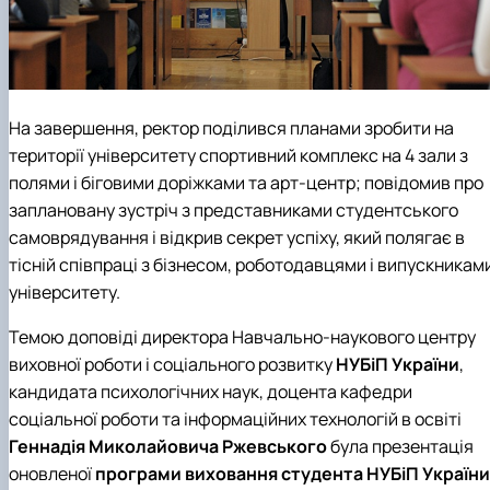
На завершення, ректор поділився планами зробити на
території університету спортивний комплекс на 4 зали з
полями і біговими доріжками та арт-центр; повідомив про
заплановану зустріч з представниками студентського
самоврядування і відкрив секрет успіху, який полягає в
тісній співпраці з бізнесом, роботодавцями і випускникам
університету.
Темою доповіді директора
Навчально-наукового центру
виховної роботи і соціального розвитку
НУБіП України
,
кандидата психологічних наук, доцента
кафедри
соціальної роботи та інформаційних технологій в освіті
Геннадія Миколайовича Ржевського
була презентація
оновленої
програми виховання студента НУБіП України