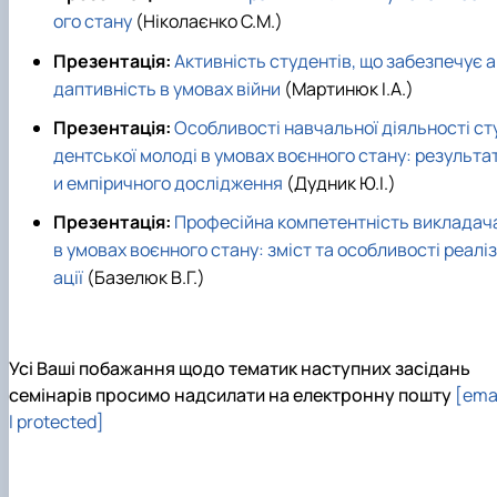
ого стану
(Ніколаєнко С.М.)
Презентація:
Активність студентів, що забезпечує а
даптивність в умовах війни
(Мартинюк І.А.)
Презентація:
Особливості навчальної діяльності ст
дентської молоді в умовах воєнного стану: результа
и емпіричного дослідження
(Дудник Ю.І.)
Презентація:
Професійна компетентність викладач
в умовах воєнного стану: зміст та особливості реаліз
ації
(Базелюк В.Г.)
Усі Ваші побажання щодо тематик наступних засідань
семінарів просимо надсилати на електронну пошту
[ema
l protected]