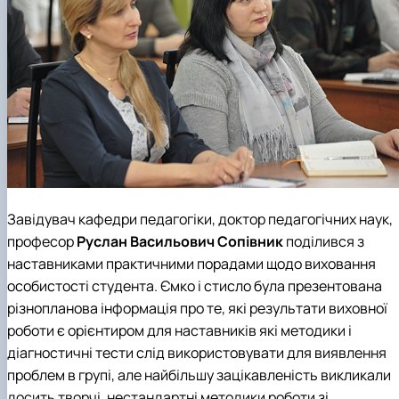
Завідувач
кафедри педагогіки
, доктор педагогічних наук,
професор
Руслан Васильович Сопівник
поділився з
наставниками практичними порадами щодо виховання
особистості студента. Ємко і стисло була презентована
різнопланова інформація про те, які результати виховної
роботи є орієнтиром для наставників які методики і
діагностичні тести слід використовувати для виявлення
проблем в групі, але найбільшу зацікавленість викликали
досить творчі, нестандартні методики роботи зі