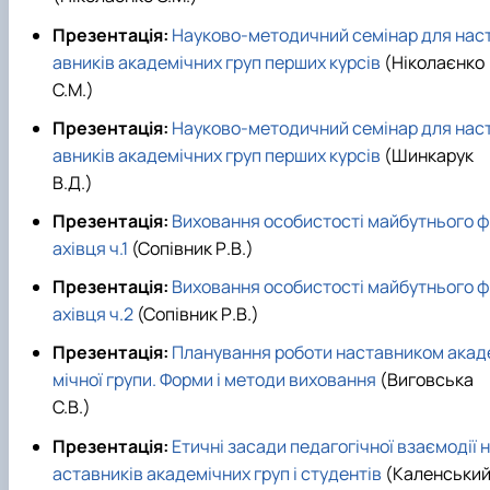
Презентація:
Науково-методичний семінар для нас
авників академічних груп перших курсів
(Ніколаєнко
С.М.)
Презентація:
Науково-методичний семінар для нас
авників академічних груп перших курсів
(Шинкарук
В.Д.)
Презентація:
Виховання особистості майбутнього ф
ахівця ч.1
(Сопівник Р.В.)
Презентація:
Виховання особистості майбутнього ф
ахівця ч.2
(Сопівник Р.В.)
Презентація:
Планування роботи наставником акад
мічної групи. Форми і методи виховання
(Виговська
С.В.)
Презентація:
Етичні засади педагогічної взаємодії н
аставників академічних груп і студентів
(Каленськи