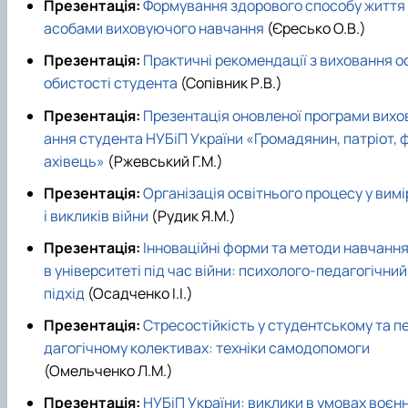
Презентація:
Формування здорового способу життя 
асобами виховуючого навчання
(Єресько О.В.)
Презентація:
Практичні рекомендації з виховання о
обистості студента
(Сопівник Р.В.)
Презентація:
Презентація оновленої програми вихо
ання студента НУБіП України «Громадянин, патріот, 
ахівець»
(Ржевський Г.М.)
Презентація:
Організація освітнього процесу у вимі
і викликів війни
(Рудик Я.М.)
Презентація:
Інноваційні форми та методи навчанн
в університеті під час війни: психолого-педагогічний
підхід
(Осадченко І.І.)
Презентація:
Стресостійкість у студентському та п
дагогічному колективах: техніки самодопомоги
(Омельченко Л.М.)
Презентація:
НУБіП України: виклики в умовах воєн