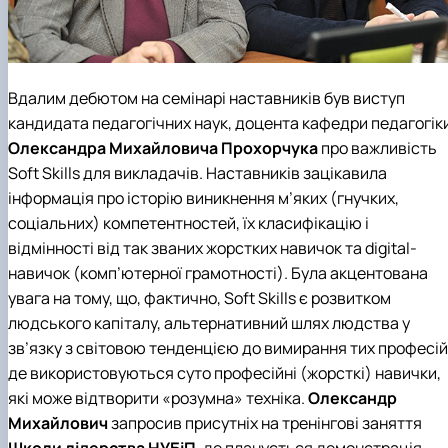
Вдалим дебютом на семінарі наставників був виступ
кандидата педагогічних наук, доцента
кафедри педагогік
Олександра Михайловича Прохорчука
про важливість
Soft Skills для викладачів. Наставників зацікавила
інформація про історію виникнення м’яких (гнучких,
соціальних) компетентностей, їх класифікацію і
відмінності від так званих жорстких навичок та digital-
навичок (комп’ютерної грамотності). Була акцентована
увага на тому, що, фактично, Soft Skills є розвитком
людського капіталу, альтернативний шлях людства у
зв’язку з світовою тенденцією до вимирання тих професій
де використовуються суто професійні (жорсткі) навички,
які може відтворити «розумна» техніка.
Олександр
Михайлович
запросив присутніх на тренінгові заняття
Школи лідерства НУБіП
, де планується демонстрація