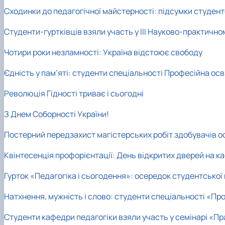
Сходинки до педагогічної майстерності: підсумки студентс
Студенти-гуртківців взяли участь у ІІІ Науково-практичн
Чотири роки незламності: Україна відстоює свободу
Єдність у пам’яті: студенти спеціальності Професійна осв
Революція Гідності триває і сьогодні
З Днем Соборності України!
Постерний передзахист магістерських робіт здобувачів осв
Квінтесенція профорієнтації: День відкритих дверей на к
Гурток «Педагогіка і сьогодення»: осередок студентської 
Натхнення, мужність і слово: студенти спеціальності «Про
Студенти кафедри педагогіки взяли участь у семінарі «Пр