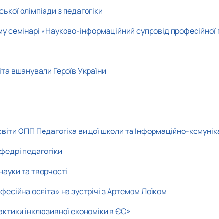
ької олімпіади з педагогіки
ому семінарі «Науково-інформаційний супровід професійної 
іта вшанували Героїв України
іти ОПП Педагогіка вищої школи та Інформаційно-комунікаці
афедрі педагогіки
науки та творчості
фесійна освіта» на зустрічі з Артемом Лоїком
актики інклюзивної економіки в ЄС»