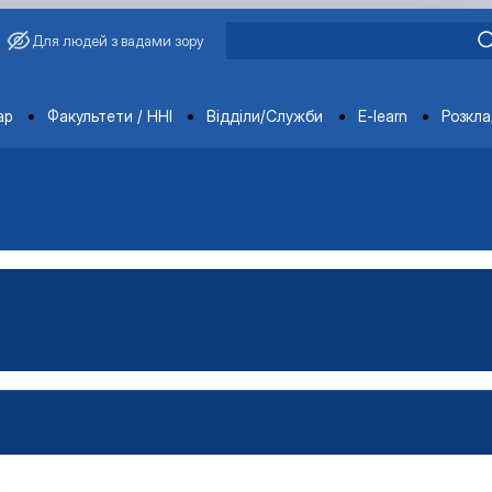
Для людей з вадами зору
ments
ар
Факультети / ННІ
Відділи/Служби
E-learn
Розкл
ьськогосподарської продукц…