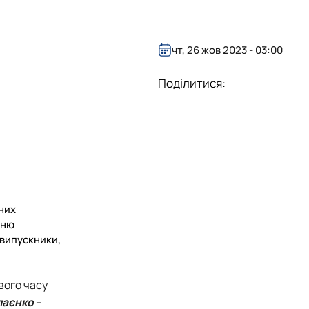
чт, 26 жов 2023 - 03:00
Поділитися:
них
нню
 випускники,
вого часу
лаєнко
–