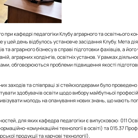
 при кафедрі педагогіки Клубу аграрного та освітнього ко
ме у цей день відбулось установче засідання Клубу. Мета ді
 та аграрного бізнесу в справі підготовки фахівців, а його
ній, аграрних холдінгів, освітніх установ. У рамках діяльно
ками, обговорюються проблеми підвищення якості підготов
их заходів та співпраці зі стейкхолдерами було проведено
нтувати здобувачів освіти щодо вибору майбутньої професій
тивізувати молодь на опанування нових знань, що мають поп
остей, для яких кафедра педагогіки є випусковою: 011 Осві
ормаційно-комунікаційні технології в освіті) та 015.37 Про
ької продукції та харчові технології).