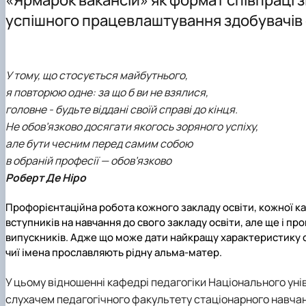
Міжнародна діяльність
Спеціальності аспірантури
Навчально-методичне забезпечення кафедри
Аспірантура 011 Освітні, педагогічні науки
успішного працевлаштування здобувачів 
Наші випускники
Як стати студентом?
Навчально-науково-виробнича лабораторія педагогічн
Конференції та семінари
Чому НУБіП України - твій правильний вибір?
Корисні посилання студенту
На допомогу наставникам груп
Часті запитання та відповіді
Роботодавці
Школа молодого педагога
У тому, що стосується майбутнього,
Підготовчі курси до НМТ
Сторінка магістра
я повторюю одне: за що б ви не взялися,
Підготовчі курси до ЄВІ
Результати неформальної освіти
головне - будьте віддані своїй справі до кінця.
Правила прийому 2026
Робочі програми ОП "Професійна освіта"
Не обов’язково досягати якогось зоряного успіху,
Контактні дані
АКРЕДИТАЦІЯ ОП
але бути чесним перед самим собою
Обговорення освітніх програм
в обраній професії — обов’язково
Роберт Де Ніро
Профорієнтаційна робота кожного закладу освіти, кожної к
вступників на навчання до свого закладу освіти, але ще і 
випускників. Адже що може дати найкращу характеристику сп
чиї імена прославляють рідну альма-матер.
У цьому відношенні кафедрі педагогіки Національного уні
слухачем педагогічного факультету стаціонарного навчан