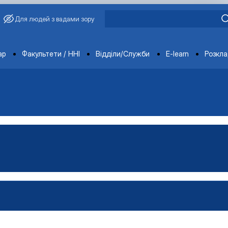
Для людей з вадами зору
ments
ар
Факультети / ННІ
Відділи/Служби
E-learn
Розкл
ьськогосподарської продукц…