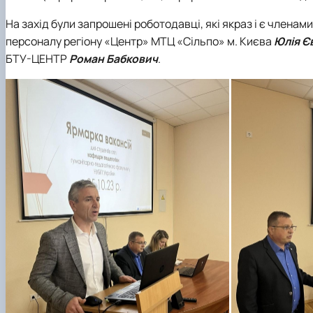
На захід були запрошені роботодавці, які якраз і є членам
персоналу регіону «Центр» МТЦ «Сільпо» м. Києва
Юлія Є
БТУ-ЦЕНТР
Роман Бабкович
.