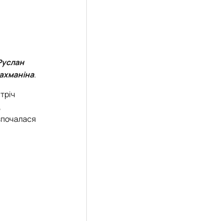
Руслан
Рахманіна
.
стріч
,
озпочалася