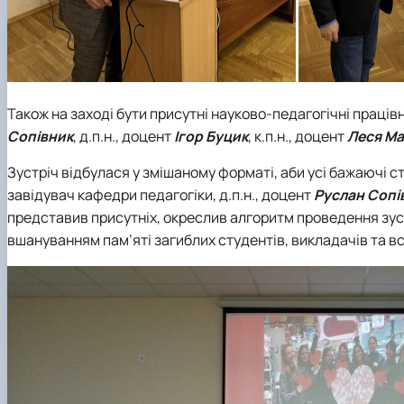
Також на заході бути присутні науково-педагогічні праців
Сопівник
, д.п.н., доцент
Ігор Буцик
, к.п.н., доцент
Леся М
Зустріч відбулася у змішаному форматі, аби усі бажаючі с
завідувач кафедри педагогіки, д.п.н., доцент
Руслан Сопі
представив присутніх, окреслив алгоритм проведення зуст
вшануванням пам’яті загиблих студентів, викладачів та вс