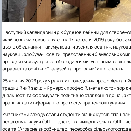
Наступний календарний рік буде ювілейним для створеного
який розпочав своє існування 17 вересня 2019 року, бо са
цього об’єднання – акумулювати зусилля освітян, науковців
науковці, здобувачі освіти, представники бізнесових компа
проводяться зустрічі з роботодавцями, успішним керівни
аграрної та освітньої галузей та програми їх підготовки.
25 жовтня 2023 року у рамках проведення профорієнтаційн
традиційний захід – Ярмарок професій, мета якого - зоріє
діяльності та сформувати позитивне ставлення до неї, ак
праці, надати інформацію про місця працевлаштування.
Учасниками заходу стали студенти різних курсів спеціальн
педагогічні науки (ОПП Педагогіка вищої школи та ОПП Інф
освіта (Аграрне виробництво, переробка сільськогосподарс