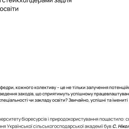
освіти
их технологій (Курси поглибле…
афедри, кожного колективу – це не тільки залучення потенцій
проведення заходів, що сприятимуть успішному працевлаштува
еціальності чи закладу освіти? Звичайно, успішні та імениті
верситету біоресурсів і природокористування пощастило: с
ня Української сільськогосподарської академії був
С. Ніко