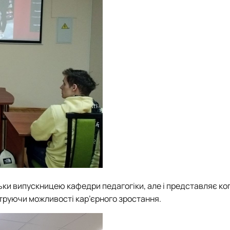
ільки випускницею кафедри педагогіки, але і представляє ко
труючи можливості кар’єрного зростання.