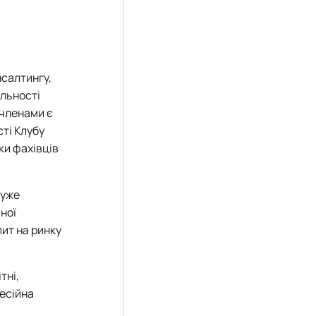
нсалтингу,
яльності
 членами є
сті Клубу
ки фахівців
 уже
ної
ит на ринку
тні,
фесійна