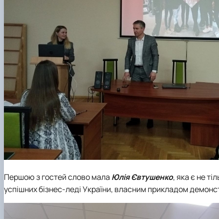
Першою з гостей слово мала
Юлія Євтушенко
, яка є не т
успішних бізнес-леді України, власним прикладом демонс