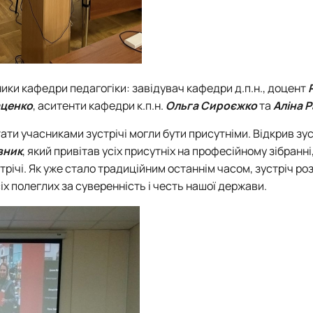
ники кафедри педагогіки: завідувач кафедри д.п.н., доцент
аценко
, аситенти кафедри к.п.н.
Ольга Сироєжко
та
Аліна 
тати учасниками зустрічі могли бути присутніми. Відкрив зу
вник
, який привітав усіх присутніх на професійному зібранні
річі. Як уже стало традиційним останнім часом, зустріч р
іх полеглих за суверенність і честь нашої держави.