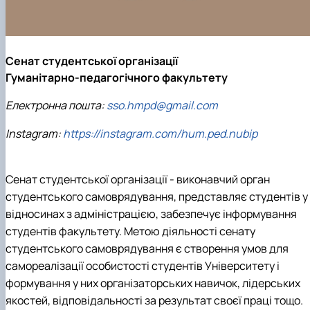
Кафедра англійської філології
Кафедра фізичної культури і спорту
Кафедра філософії та міжнародної
комунікації
Сенат студентської організації
Кафедра психології
Гуманітарно-педагогічного факультету
Кафедра культурології
Електронна пошта:
sso.hmpd@gmail.com
Instagram:
https://instagram.com/hum.ped.nubip
Сенат студентської організації - виконавчий орган
студентського самоврядування, представляє студентів у
відносинах з адміністрацією, забезпечує інформування
студентів факультету. Метою діяльності сенату
студентського самоврядування є створення умов для
самореалізації особистості студентів Університету і
формування у них організаторських навичок, лідерських
якостей, відповідальності за результат своєї праці тощо.