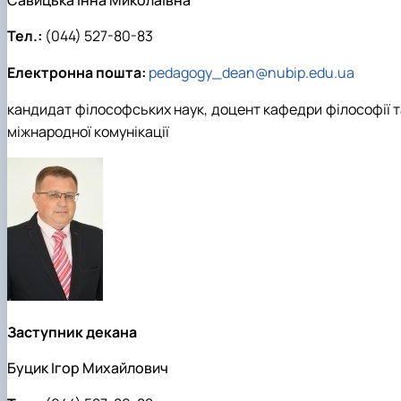
Кафедра англійської філології
Кафедра фізичної культури і спорту
Тел.:
(044) 527-80-83
Кафедра філософії та міжнародної
комунікації
Електронна пошта:
pedagogy_dean@nubip.edu.ua
Кафедра психології
Кафедра культурології
кандидат філософських наук, доцент кафедри філософії т
міжнародної комунікації
Заступник декана
Буцик Ігор Михайлович