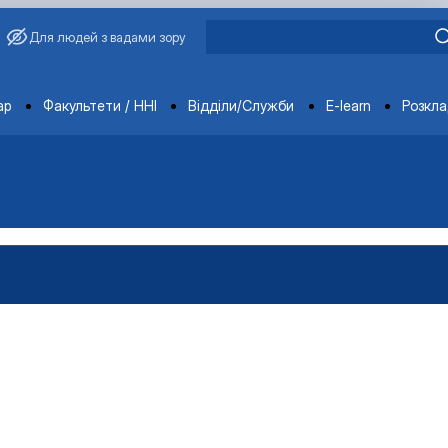
Для людей з вадами зору
ments
ар
Факультети / ННІ
Відділи/Служби
E-learn
Розкл