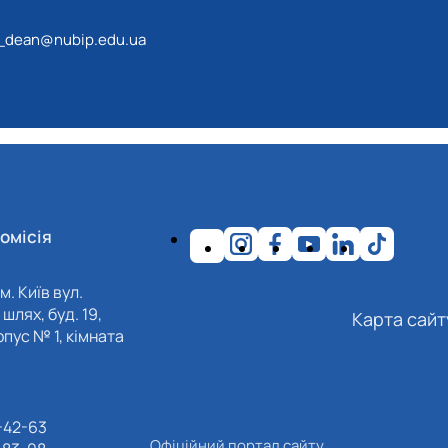
_dean@nubip.edu.ua
омісія
м. Київ вул.
шлях, буд. 19,
Карта сайт
пус № 1, кімната
-42-63
Офіційний портал сайту