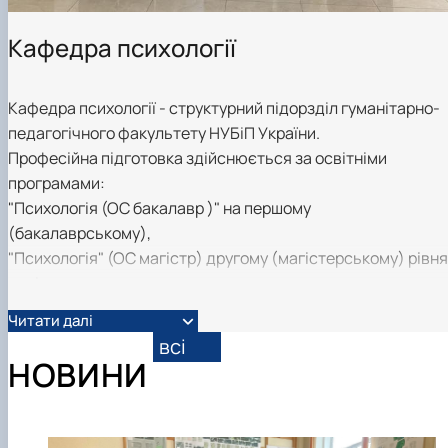
Кафедра психології
Кафедра психології - структурний підорзділ гуманітарно-
педагогічного факультету НУБіП України.
Професійна підготовка здійснюється за освітніми
програмами:
"Психологія (ОС бакалавр )" на першому
(бакалаврському),
"Психологія" (ОС магістр) другому (магістерському) рівн
освіти,
за освітньо-науковою програмою "Психологія" (PhD) на
Читати далі
третьому (освітньо-ннауковому рівні).
всі
НОВИНИ