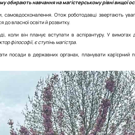
му обирають навчання на магістерському рівні вищої ос
и, самовдосконалення. Отож роботодавці звертають увагу
я до власної освіти й розвитку.
ді, коли він планує вступати в аспірантуру. У вимогах 
тор філософії, є ступінь магістра.
мати посади в державних органах, планувати кар’єрний 