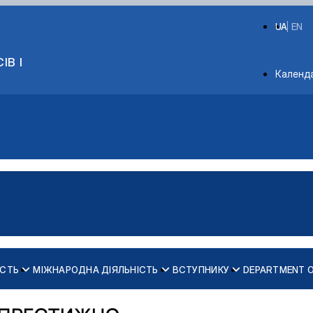
UA
EN
ІВ І
Depart
Календ
ІСТЬ
МІЖНАРОДНА ДІЯЛЬНІСТЬ
ВСТУПНИКУ
DEPARTMENT 
ів кафедри психології