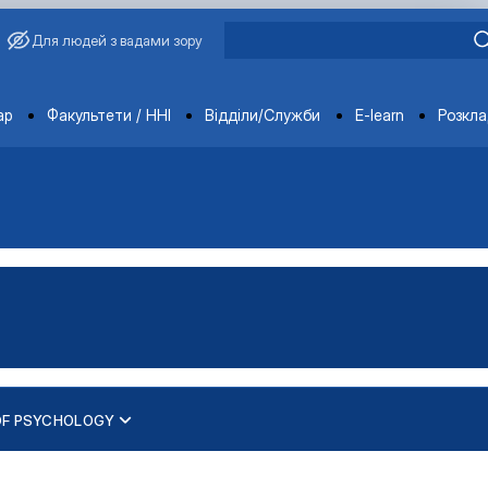
Для людей з вадами зору
ments
ар
Факультети / ННІ
Відділи/Служби
E-learn
Розкл
OF PSYCHOLOGY