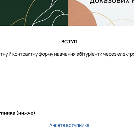
ВСТУП
тну й контрактну форму навчання
абітурієнти через електр
упника (нижче)
Анкета вступника