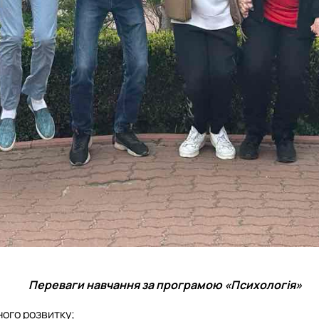
Переваги навчання за програмою «Психологія»
ого розвитку;