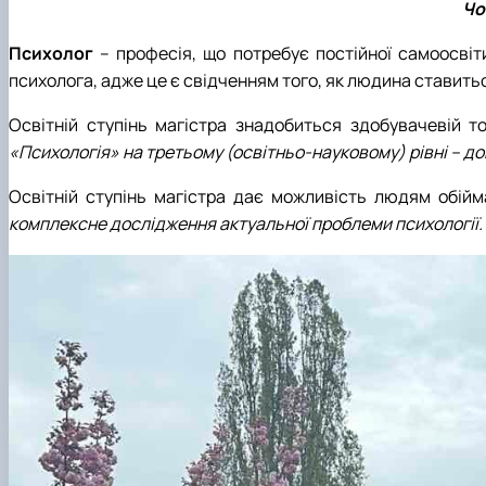
Чо
Психолог
– професія, що потребує постійної самоосвіт
психолога, адже це є свідченням того, як людина ставитьс
Освітній ступінь магістра знадобиться здобувачевій то
«Психологія» на третьому (освітньо-науковому) рівні – док
Освітній ступінь магістра дає можливість людям обій
комплексне дослідження актуальної проблеми психології.