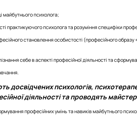
ці майбутнього психолога;
і практикуючого психолога та розуміння специфіки професі
есійного становлення особистості (професійного образу «Я
ізнання себе в аспекті професійної діяльності та сформувати
авчання.
ть досвідчених психологів, психотерапевт
есійної діяльності та проводять майстер
ормування професійних умінь та навиків майбутнього психо