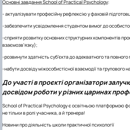
Основні завдання School of Practical Psychology
:
- актуалізувати професійну рефлексію у фаховій підготов
-забезпечити усвідомлення студентом вимог до особистост
-сприяти розвитку основних структурних компонентів проф
взаємозв’язку);
-розвинути здатність суб’єкта до адекватного та повного п
-набути досвіду міжособистісної взаємодії та групового н
До участі в проєкті організатори залучю
досвідом роботи у різних царинах проф
School of Practical Psychology є освітньою платформою ф
не тільки в ролі учасника, а й тренера!
Новини про діяльність школи практичної психології