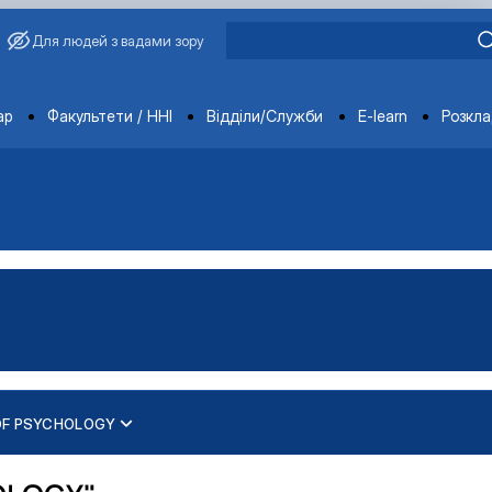
Для людей з вадами зору
ments
ар
Факультети / ННІ
Відділи/Служби
E-learn
Розкл
OF PSYCHOLOGY