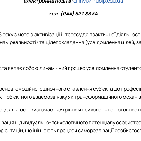
електронна пошта:
oliinyk@nubip.edu.ua
тел. (044) 527 83 54
8 року з метою активізації інтересу до практичної діяльнос
ням реальності) та цілепокладання (усвідомлення цілей, за
та являє собою динамічний процес усвідомлення студентом
нові емоційно-оціночного ставлення суб'єкта до професійно
єкт-об’єктного взаємозв’язку як трансформаційного механіз
ї діяльності визначається рівнем психологічної готовності
візація індивідуально-психологічного потенціалу особисто
рієнтацій, що ініціюють процеси самореалізації особистост