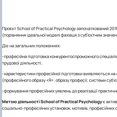
Проєкт School of Practical Psychology започаткований 201
(порівняння ідеальної моделі фахівця з суб’єктним значен
Д
іє на загальних положеннях:
-професійна підготовка конкурентоспроможного спеціаліс
трудової діяльності;
-характеристики професійної підготовки виявляються на ос
(професійного образу «Я»; образу професії; системи суб’
-формування професійних уявлень до реалізації практично
Метою діяльності School of Practical Psychology
є акти
соціально-професійних установок, мотивів, професійних о