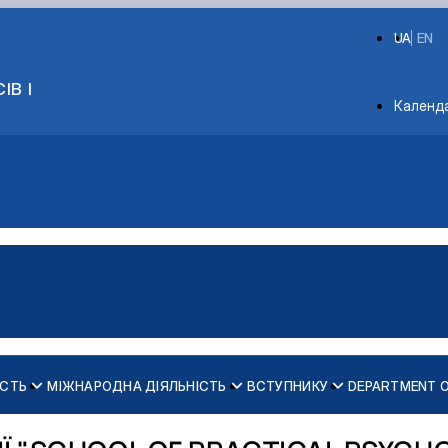
UA
EN
ІВ І
Depart
Календ
ІСТЬ
МІЖНАРОДНА ДІЯЛЬНІСТЬ
ВСТУПНИКУ
DEPARTMENT 
ів кафедри психології