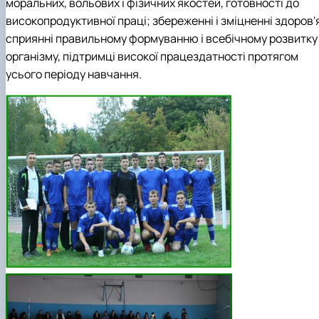
моральних, вольових і фізичних якостей, готовності до
високопродуктивної праці; збереженні і зміцненні здоров'
сприянні правильному формуванню і всебічному розвитку
організму, підтримці високої працездатності протягом
усього періоду навчання.