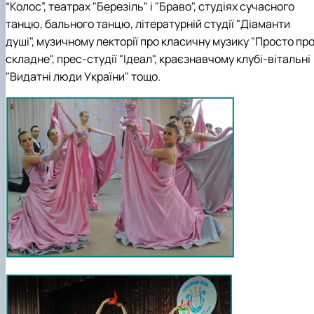
“Колос”, театрах "Березіль" і "Браво", студіях сучасного
танцю, бального танцю, літературній студії "Діаманти
душі", музичному лекторії про класичну музику "Просто пр
складне", прес-студії "Ідеал", краєзнавчому клубі-вітальні
"Видатні люди України" тощо.