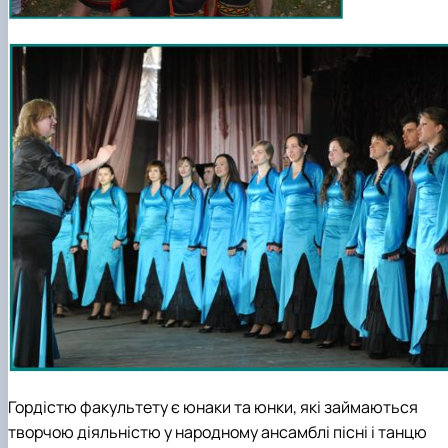
Гордістю факультету є юнаки та юнки, які займаються
творчою діяльністю у народному ансамблі пісні і танцю