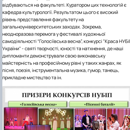
Кафедра англійської філології
відбуваються на факультеті. Куратором цих технологій є
Кафедра фізичної культури і спорту
кафедра культурології. Результатом цього є високий
Кафедра філософії та міжнародної
рівень представлення факультету на
комунікації
загальноуніверситетських заходах. Зокрема,
Кафедра психології
неодноразова перемога у фестивалі художньої
Кафедра культурології
самодіяльності “Голосіївська весна”, конкурсі "Краса НУБ
України" - святі творчості, юності та натхнення, де наші
дипломанти демонстрували свою виконавську
майстерність на професійному рівні у таких жанрах, як
пісня, поезія, інструментальна музика, гумор, танець,
прикладне мистецтво та ін.