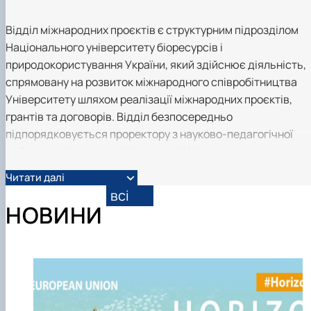
Відділ міжнародних проєктів є структурним підрозділом
Національного університету біоресурсів і
природокористування України, який здійснює діяльність,
спрямовану на розвиток міжнародного співробітництва
Університету шляхом реалізації міжнародних проєктів,
грантів та договорів. Відділ безпосередньо
підпорядковується проректору з науково-педагогічної
роботи та міжнародної діяльності Університету.
Читати далі
Основними напрямами діяльності Відділу є: розширення
всі
міжнародної активності університету в контексті
НОВИНИ
залученості науковців університету до світової наукової
спільноти; активне залучення науковців університету до
міжнародних наукових консорціумів та участі у
міжнародних проєктах; моніторинг нормативно-правових
змін та узгодження чинних норм зі змінами; сприяння
забезпеченню освітньої та наукової місії університету.