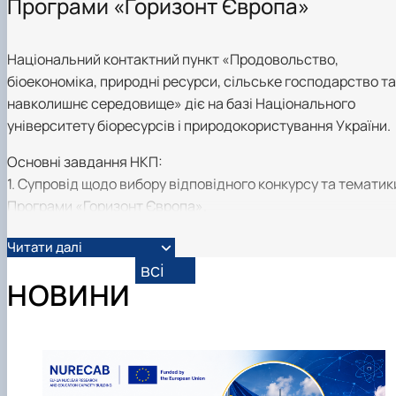
Програми «Горизонт Європа»
Національний контактний пункт «Продовольство,
біоекономіка, природні ресурси, сільське господарство та
навколишнє середовище» діє на базі Національного
університету біоресурсів і природокористування України.
Основні завдання НКП:
1. Супровід щодо вибору відповідного конкурсу та тематик
Програми «Горизонт Європа».
2. Консультування щодо адміністративних процедур та
Читати далі
питань, які стосуються договірних відносин.
всі
3. Навчання та підтримка в процесі підготовки проєктних
НОВИНИ
пропозицій.
4. Поширення документації (форм, керівництв, навчальни
посібників тощо).
5. Допомога в пошуку партнерів.