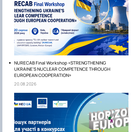
Контактна інформація:
Калачнюк Лілія Григорівна - керівник НКП програми
«Горизонт Європа» за Кластером 6 «Продовольство,
біоекономіка, природні ресурси, сільське господарство та
навколишнє середовище».
E-mail:
lilkalachnyuk@gmail.com
NURECAB Final Workshop «STRENGTHENING
UKRAINE'S NUCLEAR COMPETENCE THROUGH
EUROPEAN COOPERATION»
20.08.2026