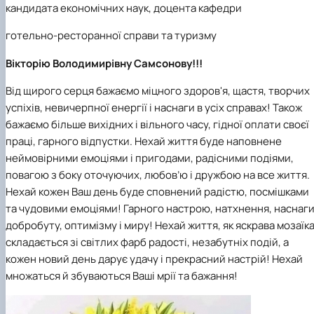
наукового гуртка «Туризм&Рекреація»
Презентація про роботу гуртка
Звіт про роботу гуртка
Науковий доробок членів студентського
кандидата економічних наук, доцента кафедри
наукового гуртка "Туристичний візіонер"
Презентація про роботу гуртка
Звіт про роботу гуртка
готельно-ресторанної справи та туризму
Презентація про роботу гуртка
Звіт про роботу гуртка
Презентація про роботу гуртка
Вікторію Володимирівну Самсонову!!!
Від щирого серця бажаємо міцного здоров'я, щастя, творчих
успіхів, невичерпної енергії і наснаги в усіх справах! Також
бажаємо більше вихідних і вільного часу, гідної оплати своєї
праці, гарного відпустки. Нехай життя буде наповнене
неймовірними емоціями і пригодами, радісними подіями,
повагою з боку оточуючих, любов’ю і дружбою на все життя.
Нехай кожен Ваш день буде сповнений радістю, посмішками
та чудовими емоціями! Гарного настрою, натхнення, наснаги
добробуту, оптимізму і миру! Нехай життя, як яскрава мозаїка
складається зі світлих фарб радості, незабутніх подій, а
кожен новий день дарує удачу і прекрасний настрій! Нехай
множаться й збуваються Ваші мрії та бажання!