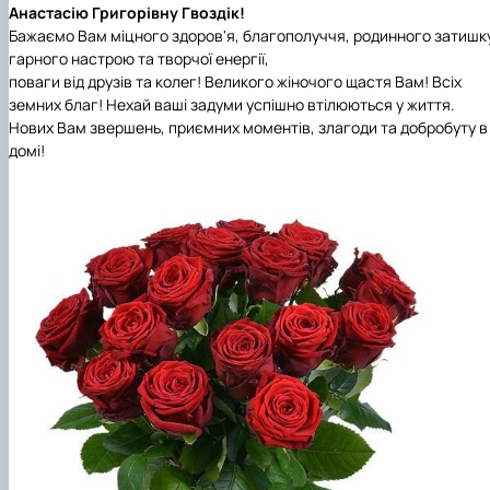
наукового гуртка «Туризм&Рекреація»
Презентація про роботу гуртка
Звіт про роботу гуртка
Науковий доробок членів студентського
Анастасію Григорівну Гвоздік!
наукового гуртка "Туристичний візіонер"
Презентація про роботу гуртка
Звіт про роботу гуртка
Бажаємо Вам міцного здоров'я, благополуччя, родинного затишку
Презентація про роботу гуртка
Звіт про роботу гуртка
гарного настрою та творчої енергії,
Презентація про роботу гуртка
поваги від друзів та колег! Великого жіночого щастя Вам! Всіх
земних благ! Нехай ваші задуми успішно втілюються у життя.
Нових Вам звершень, приємних моментів, злагоди та добробуту в
домі!