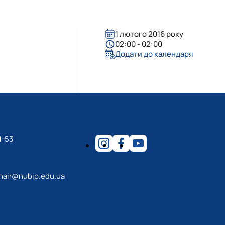
есторатор"
1 лютого 2016 року
гротурист»
oReCa"
уризм&Рекреація»
ристичний візіонер"
02:00 - 02:00
Додати до календаря
1-53
hair@nubip.edu.ua