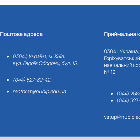
Поштова адреса
Приймальна к
03041, Україна, 
03041, Україна, м. Київ,
Горіхуватський 
вул. Героїв Оборони, буд. 15.
навчальний кор
№ 12.
(044) 527-82-42
rectorat@nubip.edu.ua
(044) 258
(044) 527
vstup@nubip.e