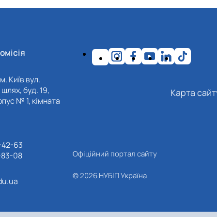
омісія
м. Київ вул.
шлях, буд. 19,
Карта сайт
пус № 1, кімната
-42-63
Офіційний портал сайту
-83-08
© 2026 НУБІП Україна
du.ua