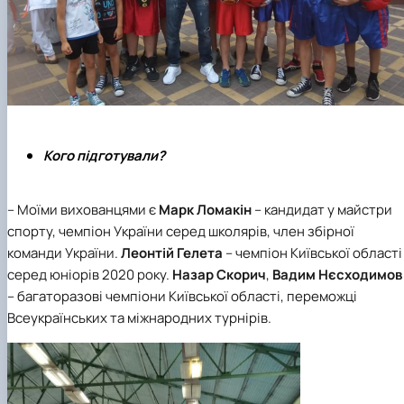
Кого підготували?
– Моїми вихованцями є
Марк Ломакін
– кандидат у майстри
спорту, чемпіон України серед школярів, член збірної
команди України.
Леонтій Гелета
– чемпіон Київської області
серед юніорів 2020 року.
Назар Скорич
,
Вадим Нєсходимов
– багаторазові чемпіони Київської області, переможці
Всеукраїнських та міжнародних турнірів.