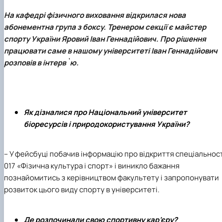
наукового гуртка «Туризм&Рекреація»
Презентація про роботу гуртка
Звіт про роботу гуртка
Науковий доробок членів студентського
На кафедрі фізичного виховання відкрилася нова
наукового гуртка "Туристичний візіонер"
Презентація про роботу гуртка
Звіт про роботу гуртка
Презентація про роботу гуртка
Звіт про роботу гуртка
абонементна група з боксу. Тренером секції є майстер
Презентація про роботу гуртка
спорту України
Яровий Іван Геннадійович
. Про рішення
працювати саме в нашому університеті
Іван Геннадійович
розповів в інтерв`ю.
Як дізналися про Національний університет
біоресурсів і природокористування України?
– У фейсбуці побачив інформацію про відкриття
спеціальнос
017 «Фізична культура і спорт»
і виникло бажання
познайомитись з керівництвом факультету і запропонувати
розвиток цього виду спорту в університеті.
Де розпочинали свою спортивну кар’єру?