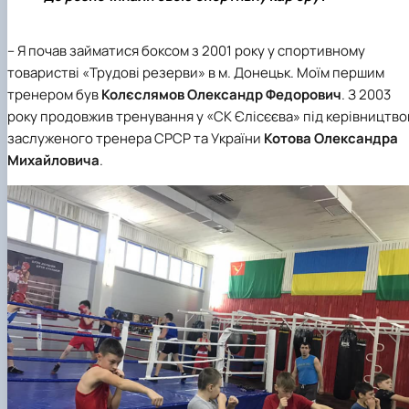
– Я почав займатися боксом з 2001 року у спортивному
товаристві «Трудові резерви» в м. Донецьк. Моїм першим
тренером був
Колєслямов Олександр Федорович
. З 2003
року продовжив тренування у «СК Єлісєєва» під керівництв
заслуженого тренера СРСР та України
Котова Олександра
Михайловича
.