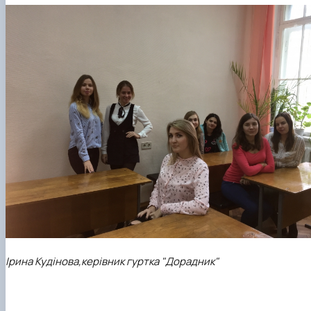
Ірина Кудінова,
керівник гуртка "Дорадник"