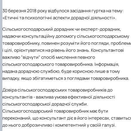
наукового гуртка «Туризм&Рекреація»
Презентація про роботу гуртка
Звіт про роботу гуртка
Науковий доробок членів студентського
наукового гуртка "Туристичний візіонер"
Презентація про роботу гуртка
Звіт про роботу гуртка
30 березня 2018 року відбулося засідання гуртка на тему:
Презентація про роботу гуртка
Звіт про роботу гуртка
«Етичні та психологічні аспекти дорадчої діяльності
».
Презентація про роботу гуртка
Сільськогосподарський дорадник чи експерт-дорадник,
надаючи консультаційну допомогу сільськогосподарському
товаровиробнику, повинен розуміти його погляди, проблем
і цілі, орієнтуватися на рівень його знань. Консультантові
важливо "відчути" спосіб мислення певного
сільськогосподарського товаровиробника. Інформація,
надана дорадчою службою, буде корисною лише в тому
випадку, якщо збігатиметься з поглядами товаровиробника.
Довіра сільськогосподарських товаровиробників до
консультантів - важлива умова ефективної діяльності
сільськогосподарської дорадчої служби.
Сільськогосподарський товаровиробник має бути
переконаний, що консультант діє в його інтересах, ставитьс
до нього доброзичливо і компетентний у своїй галузі.