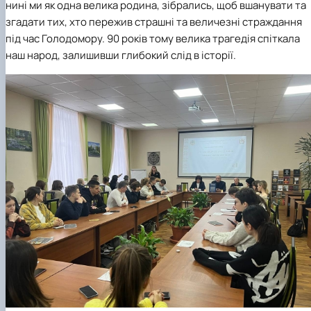
нині ми як одна велика родина, зібрались, щоб вшанувати та
згадати тих, хто пережив страшні та величезні страждання
під час Голодомору. 90 років тому велика трагедія спіткала
наш народ, залишивши глибокий слід в історії.