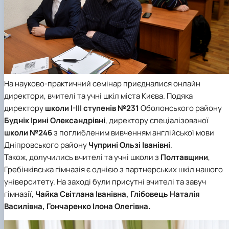
На науково-практичний семінар приєдналися онлайн
директори, вчителі та учні шкіл міста Києва. Подяка
директору
школи І-ІІІ ступенів №231
Оболонського району
Буднік Ірині Олександрівні
, директору спеціалізованої
школи №246
з поглибленим вивченням англійської мови
Дніпровського району
Чуприні Ользі Іванівні
.
Також, долучились вчителі та учні школи з
Полтавщини
,
Гребінківська гімназія є однією з партнерських шкіл нашого
університету. На заході були присутні вчителі та завуч
гімназії,
Чайка Світлана Іванівна, Глібовець Наталія
Василівна, Гончаренко Ілона Олегівна.