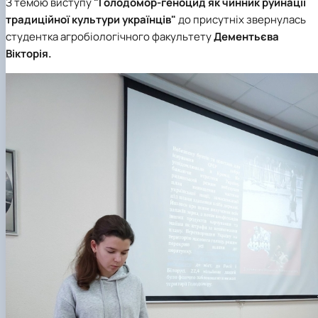
З темою виступу
"Голодомор-геноцид як чинник руйнації
традиційної культури українців"
до присутніх звернулась
студентка
агробіологічного факультету
Дементьєва
Вікторія.