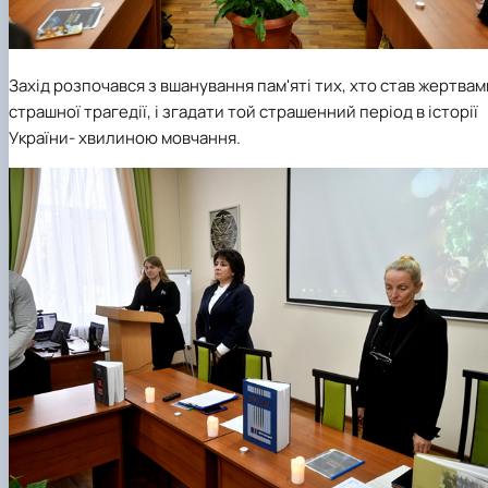
Захід розпочався з вшанування пам'яті тих, хто став жертвам
страшної трагедії, і згадати той страшенний період в історії
України- хвилиною мовчання.