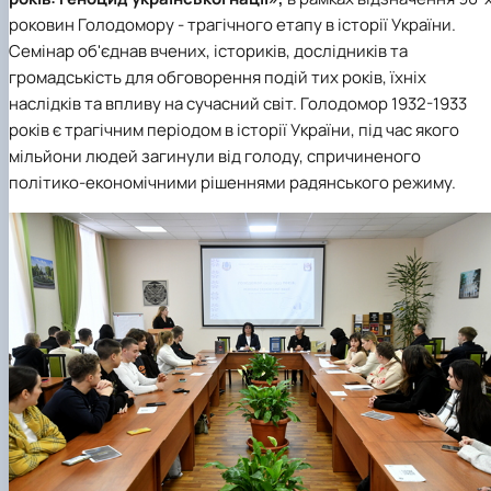
роковин Голодомору - трагічного етапу в історії України.
Семінар об'єднав вчених, істориків, дослідників та
громадськість для обговорення подій тих років, їхніх
наслідків та впливу на сучасний світ. Голодомор 1932-1933
років є трагічним періодом в історії України, під час якого
мільйони людей загинули від голоду, спричиненого
політико-економічними рішеннями радянського режиму.