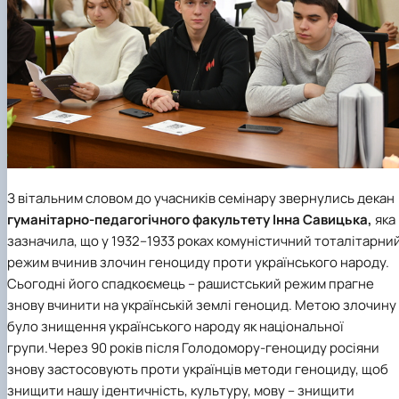
З вітальним словом до учасників семінару звернулись декан
гуманітарно-педагогічного факультету
Інна Савицька,
яка
зазначила, що у 1932–1933 роках комуністичний тоталітарни
режим вчинив злочин геноциду проти українського народу.
Сьогодні його спадкоємець – рашистський режим прагне
знову вчинити на українській землі геноцид. Метою злочину
було знищення українського народу як національної
групи.Через 90 років після Голодомору-геноциду росіяни
знову застосовують проти українців методи геноциду, щоб
знищити нашу ідентичність, культуру, мову – знищити