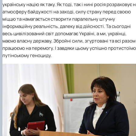
українську націю як таку. Як тоді, так і нині росія розраховує 
атмосферу байдужості на заході, силу страху перед своєю
міццю та намагається створити паралельну штучну
інформаційну реальність, далеку від дійсності. Та сьогодні
весь цивілізований світ допомагає Україні, а ми, українці,
маємо власну державу, Збройні сили, згуртовані та всі разом
працюємо на перемогу. І завдяки цьому успішно протистоїмо
путінському геноциду.