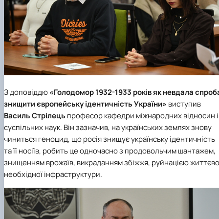
З доповіддю
«Голодомор 1932-1933 років як невдала спроб
знищити європейську ідентичність України»
виступив
Василь Стрілець
професор
кафедри міжнародних відносин і
суспільних наук
. Він зазначив, на українських землях знову
чиниться геноцид, що росія знищує українську ідентичність
та її носіїв, робить це одночасно з продовольчим шантажем,
знищенням врожаїв, викраданням збіжжя, руйнацією життєв
необхідної інфраструктури.