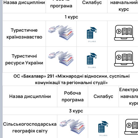
Назва дисципліни
Силабус
навчальний
програма
курс
1 курс
Туристичне
країнознавство
Туристичні
ресурси України
ОС «Бакалавр» 291 «Міжнародні відносини, суспільні
комунікації та регіональні студії»
Електр
Робоча
Назва дисципліни
Силабус
навчал
програма
кур
3 курс
Сільськогосподарська
географія світу