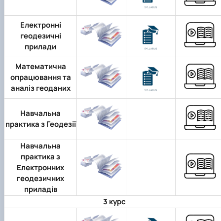
Електронні
геодезичні
прилади
Математична
опрацювання та
аналіз геоданих
Навчальна
практика з Геодезії
Навчальна
практика з
Електронних
геодезичних
приладів
3 курс