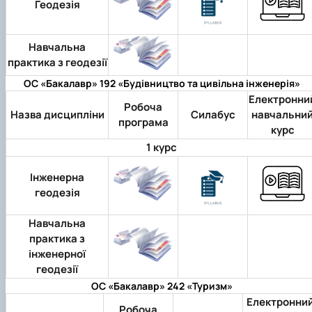
Геодезія
Навчальна
практика з геодезії
ОС «Бакалавр» 192 «Будівництво та цивільна інженерія»
Електронни
Робоча
Назва дисципліни
Силабус
навчальни
програма
курс
1 курс
Інженерна
геодезія
Навчальна
практика з
інженерної
геодезії
ОС «Бакалавр» 242 «Туризм»
Електронни
Робоча