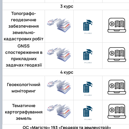
3 курс
Топографо-
геодезичне
забезпечення
земельно-
кадастрових робіт
GNSS
спостереження в
прикладних
задачах геодезії
4 курс
Геоекологічний
моніторинг
Тематичне
картографування
земель
ОС «Магістр» 193 «Геодезія та землеустрій»