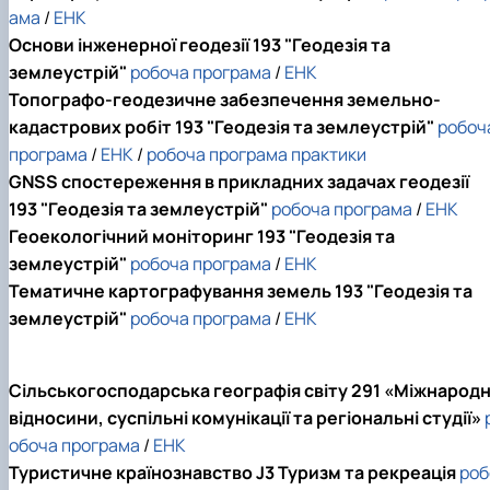
ама
/
ЕНК
Основи інженерної геодезії 193 "Геодезія та
землеустрій"
робоча програма
/
ЕНК
Топографо-геодезичне забезпечення земельно-
кадастрових
робіт 193 "Геодезія та землеустрій"
робоч
програма
/
ЕНК
/
робоча програма практики
GNSS спостереження в прикладних задачах геодезії
193 "Геодезія та землеустрій"
робоча програма
/
ЕНК
Геоекологічний моніторинг 193 "Геодезія та
землеустрій"
робоча програма
/
ЕНК
Тематичне картографування земель 193 "Геодезія та
землеустрій"
робоча програма
/
ЕНК
Сільськогосподарська географія світу 291 «Міжнародн
відносини, суспільні комунікації та регіональні студії»
обоча програма
/
ЕНК
Туристичне країнознавство J3 Туризм та рекреація
роб