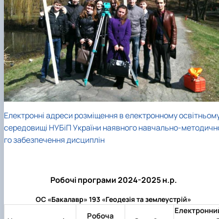
Електронні адреси розміщення в електронному освітньом
середовищі НУБіП України наявного навчально-методичн
го забезпечення дисциплін
Робочі програми 2024-2025 н.р.
ОС «Бакалавр» 193 «Геодезія та землеустрій»
Електронни
Робоча