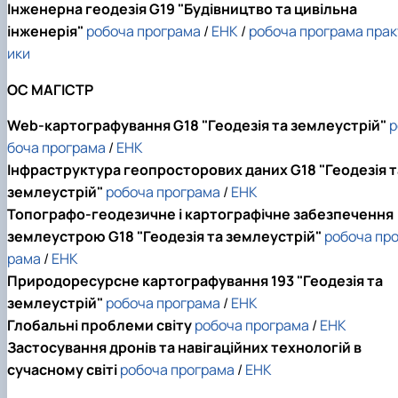
Інженерна геодезія G19 "Будівництво та цивільна
інженерія"
робоча програма
/
ЕНК
/
робоча програма прак
ики
ОС МАГІСТР
Web-картографування G18 "Геодезія та землеустрій"
р
боча програма
/
ЕНК
Інфраструктура геопросторових даних
G18 "Геодезія т
землеустрій"
робоча програма
/
ЕНК
Топографо-геодезичне і картографічне забезпечення
землеустрою G18 "Геодезія та землеустрій"
робоча про
рама
/
ЕНК
Природоресурсне картографування 193 "Геодезія та
землеустрій"
робоча програма
/
ЕНК
Глобальні проблеми світу
робоча програма
/
ЕНК
Застосування дронів та навігаційних технологій в
сучасному світі
робоча програма
/
ЕНК