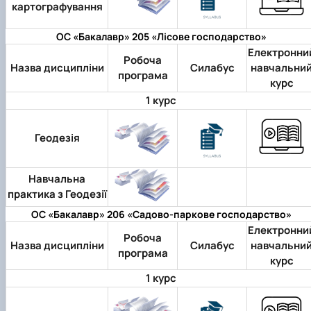
картографування
ОС «Бакалавр» 205 «Лісове господарство»
Електронни
Робоча
Назва дисципліни
Силабус
навчальни
програма
курс
1 курс
Геодезія
Навчальна
практика з Геодезії
ОС «Бакалавр» 206 «Садово-паркове господарство»
Електронни
Робоча
Назва дисципліни
Силабус
навчальни
програма
курс
1 курс