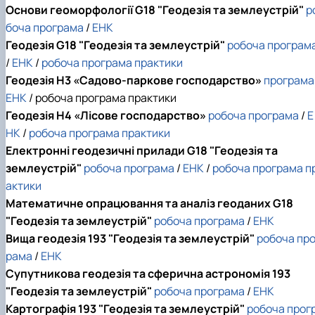
Основи геоморфології G18 "Геодезія та землеустрій"
р
боча програма
/
ЕНК
Геодезія G18 "Геодезія та землеустрій"
робоча програм
/
ЕНК
/
робоча програма практики
Геодезія
H3 «Садово-паркове господарство»
програма
ЕНК
/ робоча програма практики
Геодезія H4 «Лісове господарство»
робоча програма
/
Е
НК
/
робоча програма практики
Електронні геодезичні прилади G18 "Геодезія та
землеустрій"
робоча програма
/
ЕНК
/
робоча програма п
актики
Математичне опрацювання та аналіз геоданих G18
"Геодезія та землеустрій"
робоча програма
/
ЕНК
Вища геодезія 193 "Геодезія та землеустрій"
робоча про
рама
/
ЕНК
Супутникова геодезія та сферична астрономія 193
"Геодезія та землеустрій"
робоча програма
/
ЕНК
Картографія 193 "Геодезія та землеустрій"
робоча прог