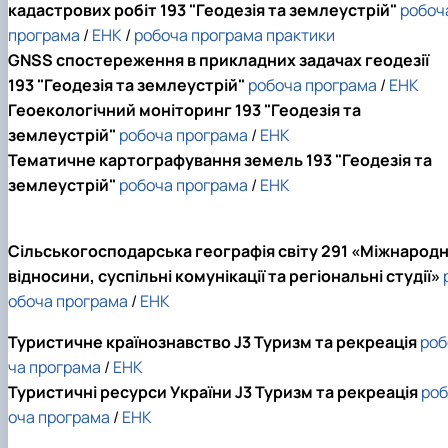
кадастрових
робіт 193 "Геодезія та землеустрій"
робоч
програма
/
ЕНК
/
робоча програма практики
GNSS спостереження в прикладних задачах геодезії
193 "Геодезія та землеустрій"
робоча програма
/
ЕНК
Геоекологічний моніторинг 193 "Геодезія та
землеустрій"
робоча програма
/
ЕНК
Тематичне картографування земель 193 "Геодезія та
землеустрій"
робоча програма
/
ЕНК
Сільськогосподарська географія світу 291 «Міжнародн
відносини, суспільні комунікації та регіональні студії»
обоча програма
/
ЕНК
Туристичне країнознавство J3 Туризм та рекреація
роб
ча програма
/
ЕНК
Туристичні ресурси України J3 Туризм та рекреація
роб
оча програма
/
ЕНК