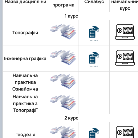
Назва дисципліни
Силабус
навчальни
програма
курс
1 курс
Топографія
Інженерна графіка
Навчальна
практика
Ознайомча
Навчальна
практика з
Топографії
2 курс
Геодезія