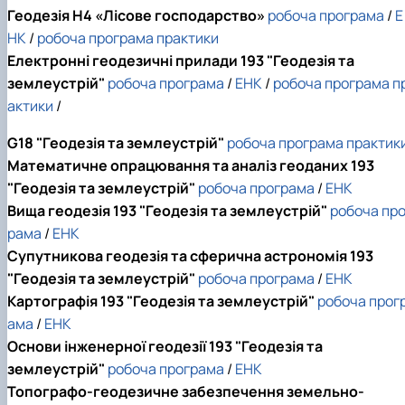
Геодезія H4 «Лісове господарство»
робоча програма
/
Е
НК
/
робоча програма практики
Електронні геодезичні прилади 193 "Геодезія та
землеустрій"
робоча програма
/
ЕНК
/
робоча програма п
актики
/
G18 "Геодезія та землеустрій"
робоча програма практик
Математичне опрацювання та аналіз геоданих 193
"Геодезія та землеустрій"
робоча програма
/
ЕНК
Вища геодезія 193 "Геодезія та землеустрій"
робоча про
рама
/
ЕНК
Супутникова геодезія та сферична астрономія 193
"Геодезія та землеустрій"
робоча програма
/
ЕНК
Картографія 193 "Геодезія та землеустрій"
робоча прог
ама
/
ЕНК
Основи інженерної геодезії 193 "Геодезія та
землеустрій"
робоча програма
/
ЕНК
Топографо-геодезичне забезпечення земельно-