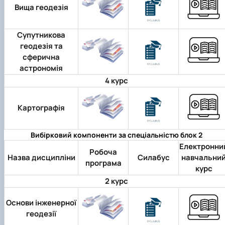
Вища геодезія
Супутникова
геодезія та
сферична
астрономія
4 курс
Картографія
Вибірковий компоненти за спеціальністю блок 2
Електронни
Робоча
Назва дисципліни
Силабус
навчальни
програма
курс
2 курс
Основи інженерної
геодезії