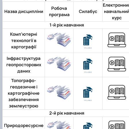
Електронни
Робоча
Назва дисципліни
Силабус
навчальни
програма
курс
1-й рік навчання
Комп’ютерні
технології в
картографії
Інфраструктура
геопросторових
даних
Топографо-
геодезичне і
картографічне
забезпечення
землеустрою
2-й рік навчання
Природоресурсне