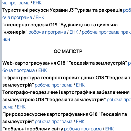
ча програма
/
ЕНК
Туристичні ресурси України J3 Туризм та рекреація
роб
оча програма
/
ЕНК
Інженерна геодезія G19 "Будівництво та цивільна
інженерія"
робоча програма
/
ЕНК
/
робоча програма прак
ики
ОС МАГІСТР
Web-картографування G18 "Геодезія та землеустрій"
р
боча програма
/
ЕНК
Інфраструктура геопросторових даних
G18 "Геодезія т
землеустрій"
робоча програма
/
ЕНК
Топографо-геодезичне і картографічне забезпечення
землеустрою G18 "Геодезія та землеустрій"
робоча про
рама
/
ЕНК
Природоресурсне картографування G18 "Геодезія та
землеустрій"
робоча програма
/
ЕНК
Глобальні проблеми світу
робоча програма
/
ЕНК