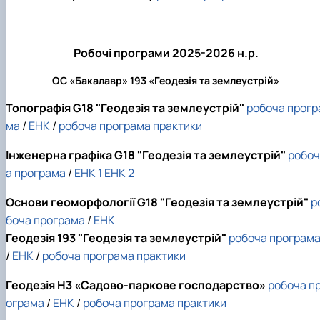
Робочі програми 2025-2026 н.р.
ОС «Бакалавр» 193 «Геодезія та землеустрій»
Топографія G18 "Геодезія та землеустрій"
робоча прогр
ма
/
ЕНК
/
робоча програма практики
Інженерна графіка G18 "Геодезія та землеустрій"
робоч
а програма
/
ЕНК 1
ЕНК 2
Основи геоморфології G18 "Геодезія та землеустрій"
р
боча програма
/
ЕНК
Геодезія 193 "Геодезія та землеустрій"
робоча програм
/
ЕНК
/
робоча програма практики
Геодезія
H3 «Садово-паркове господарство»
робоча
п
ограма
/
ЕНК
/
робоча програма практики