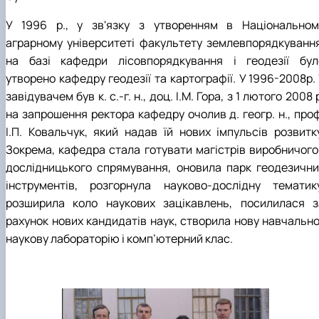
У 1996 р., у зв'язку з утворенням в Національном
аграрному університеті факультету землевпорядкування
на базі кафедри лісовпорядкування і геодезії бул
утворено кафедру геодезії та картографії. У 1996-2008р. 
завідувачем був к. с.-г. н., доц. І.М. Гора, з 1 лютого 2008 
на запрошення ректора кафедру очолив д. геогр. н., проф
І.П. Ковальчук, який надав їй нових імпульсів розвитку
Зокрема, кафедра стала готувати магістрів виробничого 
дослідницького спрямування, оновила парк геодезични
інструментів, розгорнула науково-дослідну тематику
розширила коло наукових зацікавлень, посилилася з
рахунок нових кандидатів наук, створила нову навчально
наукову лабораторію і комп’ютерний клас.