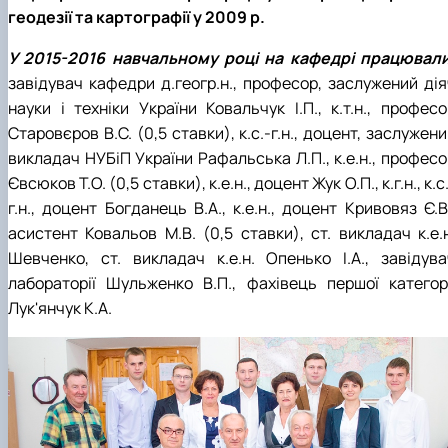
геодезії та картографії у 2009 р.
У 2015-2016 навчальному році на кафедрі працювали
завідувач кафедри д.геогр.н., професор, заслужений дія
науки і техніки України Ковальчук І.П., к.т.н., професо
Старовєров В.С. (0,5 ставки), к.с.-г.н., доцент, заслужен
викладач НУБіП України Рафальська Л.П., к.е.н., професо
Євсюков Т.О. (0,5 ставки), к.е.н., доцент Жук О.П., к.г.н., к.с
г.н., доцент Богданець В.А., к.е.н., доцент Кривовяз Є.В
асистент Ковальов М.В. (0,5 ставки), ст. викладач к.е.н
Шевченко, ст. викладач к.е.н. Опенько І.А., завідува
лабораторії Шульженко В.П., фахівець першої категорі
Лук'янчук К.А.