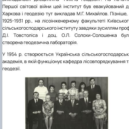
Першої світової війни цей інститут був евакуйований д
Харкова і геодезію тут викладав М.Г. Михайлов. Пізніше,
1925-1931 рр., на лісоінженерному факультеті Київськог
сільськогосподарського інституту завдяки зусиллям проф
Д.І. Товстоліса і доц. О.Л. Солохи-Солошенка бул
створена геодезична лабораторія.
У 1954 р. створюється Українська сільськогосподарськ
академія, в якій функціонує кафедра лісовпорядкування т
геодезії.