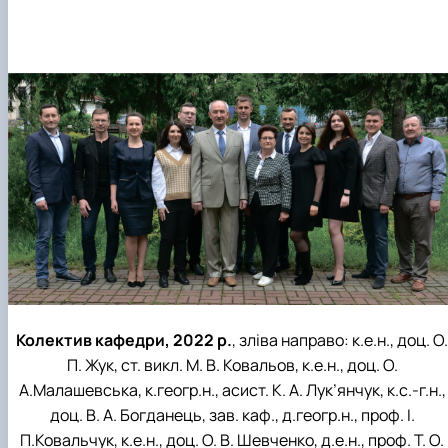
Колектив кафедри, 2022 р.
, зліва направо: к.е.н., доц. О.
П. Жук, ст. викл. М. В. Ковальов, к.е.н., доц. О.
А.Малашевська, к.геогр.н., асист. К. А. Лук’янчук, к.с.-г.н.,
доц. В. А. Богданець, зав. каф., д.геогр.н., проф. І.
П.Ковальчук, к.е.н., доц. О. В. Шевченко, д.е.н., проф. Т. О.