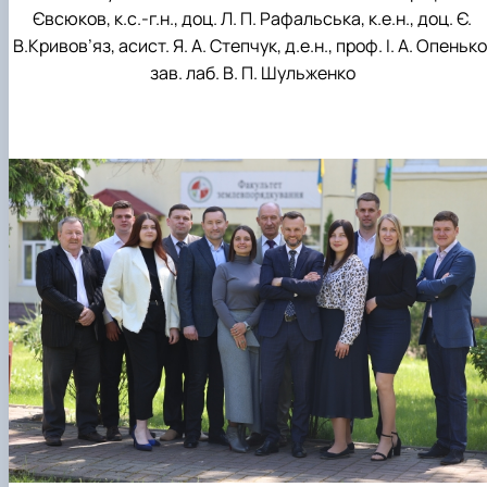
Євсюков, к.с.-г.н., доц. Л. П. Рафальська, к.е.н., доц. Є.
В.Кривов’яз, асист. Я. А. Степчук, д.е.н., проф. І. А. Опенько
зав. лаб. В. П. Шульженко