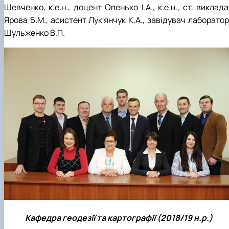
Шевченко, к.е.н., доцент Опенько І.А., к.е.н., ст. виклад
Ярова Б.М., асистент Лук'янчук К.А., завідувач лаборатор
Шульженко В.П.
Кафедра геодезії та картографії (2018/19 н.р.)