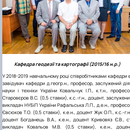
Кафедра геодезії та картографії (2015/16 н.р.)
У 2018-2019 навчальному році співробітниками кафедри є
завідувач кафедри д.геогр.н., професор, заслужений дія
науки і техніки України Ковальчук І.П., к.т.н., професо
Старовєров В.С. (0,5 ставки), к.с.-г.н., доцент, заслужен
викладач НУБіП України Рафальська Л.П., д.е.н., професо
Євсюков Т.О. (0,5 ставки), к.е.н., доцент Жук О.П., к.с.-г.н
доцент Богданець В.А., к.е.н., доцент Кривовяз Є.В., ст
викладач Ковальов М.В. (0,5 ставки), к.е.н., доцен