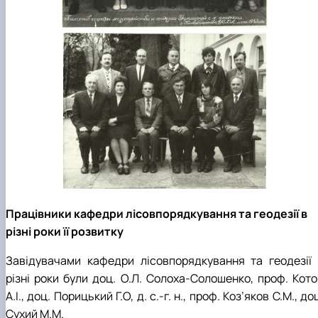
Працівники кафедри лісовпорядкування та геодезії в
різні роки її розвитку
Завідувачами кафедри лісовпорядкування та геодезії 
різні роки були доц. О.Л. Солоха-Солошенко, проф. Кото
А.І., доц. Порицький Г.О, д. с.-г. н., проф. Коз’яков С.М., до
Сухий М.М.