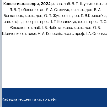
Колектив кафедри, 2024 р.
зав. лаб. В. П. Шульженко, ас
Я. В. Гребельник, ас. Я. А. Степчук, к.с.-г.н., доц. В. А.
Богданець, к.е.н., доц. О. П. Жук, к.е.н., доц. Є. В.Кривов’яз
зав. каф., д.геогр.н., проф. І. П.Ковальчук, д.е.н., проф. Т. О
Євсюков, ст. лаб. І. В. Чеботарьова, к.е.н., доц. О. В.
Шевченко, ст. викл. Н. А. Колеснік, д.е.н., проф. І. А. Опеньк
Кафедра геодезії та картографії