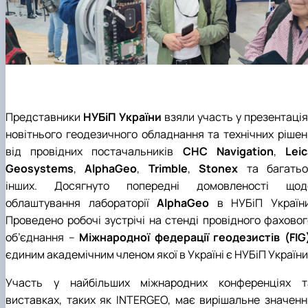
Представники
НУБіП України
взяли участь у презентація
новітнього геодезичного обладнання та технічних рішен
від провідних постачальників
CHC Navigation
,
Leic
Geosystems
,
AlphaGeo
,
Trimble
,
Stonex
та багатьо
інших. Досягнуто попередні домовленості щод
облаштування лабораторії
AlphaGeo
в НУБіП України
Проведено робочі зустрічі на стенді провідного фаховог
об’єднання –
Міжнародної федерації геодезистів (FIG
єдиним академічним членом якої в Україні є НУБіП України
Участь у найбільших міжнародних конференціях т
виставках, таких як INTERGEO, має вирішальне значенн