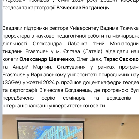
геодезії та картографії
В’ячеслав Богданець.
Завдяки підтримки ректора Університеу Вадима Ткачука 
проректора з науково-педагогічної роботи та міжнародно
діяльності Олександра Лабенка 11-ий Міжнародни
тиждень Erasmus+ у м. Єлґава (Латвія) відвідали наш
колеги
Олександр Шевченко
, Олег Цвях,
Тарас Євсюко
та Андрій Мартин. Стажування у рамках програм
Erasmus+ у Варшавському університеті природничих нау
(SGGW) у жовтні 2024 р. пройшов доцент кафедри геодезі
та картографії В’ячеслав Богданець, де програмою бул
передбачено серію семінарів та воркшопів 
інтернаціоналізації університетської освіти.