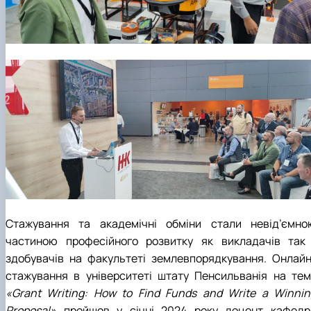
Стажування та академічні обміни стали невід’ємно
частиною професійного розвитку як викладачів так 
здобувачів на факультеті землевпорядкування. Онлайн
стажування в університеті штату Пенсильванія на тем
«Grant Writing: How to Find Funds and Write a Winnin
Proposal»
пройшов у січні 2024 року доцент кафедр