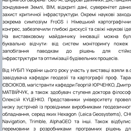
зондування Землі, BIM, відкриті дані, суверенітет даних
захист критичної інфраструктури. Окремі наукові заходи
зокрема симпозіум FroGS і Німецький картографічни
конгрес, забезпечили глибокі дискусії та свіжі наукові іде
На виставковому майданчику інновації можна бул
буквально відчути: від систем моніторингу пожеж 
запобігання паводкам до рішень для стійко
інфраструктури та оптимізації будівельних процесів.
Від НУБіП України цього року участь у виставці взяли в.
завідувача кафедри геодезії та картографії проф. Тара
ЄВСЮКОВ, магістранти кафедри Георгій ЮРЧЕНКО, Дмитр
МАТВІЙЧУК, а також здобувач ступеня доктора філософі
Олексій КУЦЕНКО. Представники університету провел
низку зустрічей із провідними виробниками геодезичног
обладнання, серед яких Hexagon (Leica Geosystems), CH
Navigation, Trimble, AlphaGEO та інші. Також відбулис
перемовини з розробниками програмних рішень дл