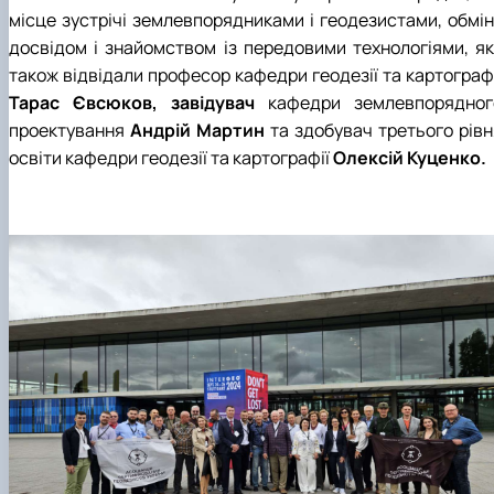
місце зустрічі землевпорядниками і геодезистами, обмін
досвідом і знайомством із передовими технологіями, як
також відвідали професор кафедри геодезії та картографі
Тарас Євсюков, завідувач
кафедри землевпорядног
проектування
Андрій Мартин
та здобувач третього рівн
освіти кафедри геодезії та картографії
Олексій Куценко.