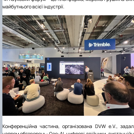
майбутнього всієї індустрії.
Конференційна частина, організована DVW e.V., задал
напрям обговорень: Geo-AI, цифрові двійники, дистанційн